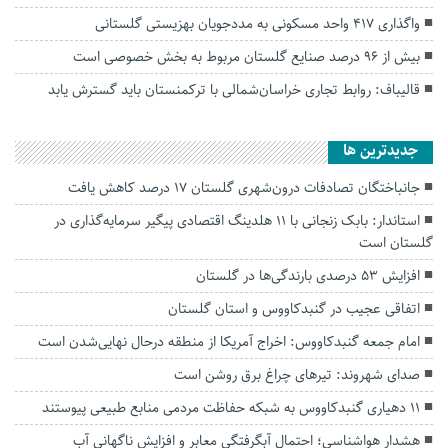
واگذاری ۴۱۷ واحد مسکونی به مددجویان بهزیستی گلستانی
بیش از ۹۶ درصد صنایع گلستان مربوط به بخش خصوصی است
قالیباف: روابط تجاری خراسان‌شمالی با ترکمنستان باید گسترش یابد
جديدترين ها
جانباختگان تصادفات درون‌شهری گلستان ۱۷ درصد کاهش یافت
استاندار: بابک زنجانی با ۱۱ هلدینگ اقتصادی پیگیر سرمایه‌گذاری در
گلستان است
افزایش ۵۳ درصدی بارندگی‌ها در گلستان
اتفاقی عجیب در‌ گنبدکاووس و استان گلستان
امام جمعه گنبدکاووس: اخراج آمریکا از منطقه درحال نهایی‌شدن است
صدای شهروند: تیرهای چراغ برق روشن است
۱۱ دهیاری گنبدکاووس به شبکه حفاظت مردمی منابع طبیعی پیوستند
هشدار هواشناسی؛ احتمال آبگرفتگی معابر و افزایش ناگهانی آب