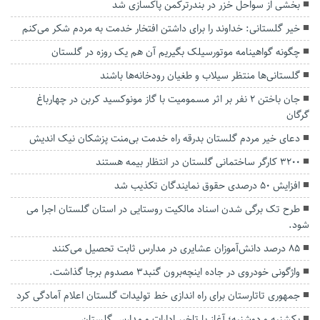
بخشی از سواحل خزر در بندرترکمن پاکسازی شد
خیر گلستانی: خداوند را برای داشتن افتخار خدمت به مردم شکر می‌کنم
چگونه گواهینامه موتورسیلک بگیریم آن هم یک روزه در گلستان
گلستانی‌ها منتظر سیلاب و طغیان رودخانه‌ها باشند
جان باختن ۲ نفر بر اثر مسمومیت با گاز مونوکسید کربن در چهارباغ
گرگان
دعای خیر مردم گلستان بدرقه راه خدمت بی‌منت پزشکان نیک اندیش
۳۲۰۰ کارگر ساختمانی گلستان در انتظار بیمه هستند
افزایش 50 درصدی حقوق نمایندگان تکذیب شد
طرح تک برگی شدن اسناد مالکیت روستایی در استان گلستان اجرا می
شود.
۸۵ درصد دانش‌آموزان عشایری در مدارس ثابت تحصیل می‌کنند
واژگونی خودروی در جاده اینچه‌برون گنبد۳ مصدوم برجا گذاشت.
جمهوری تاتارستان برای راه اندازی خط تولیدات گلستان اعلام آمادگی کرد
یکشنبه و دوشنبه؛ آغاز با تاخیر ادارات و مدارس گلستان