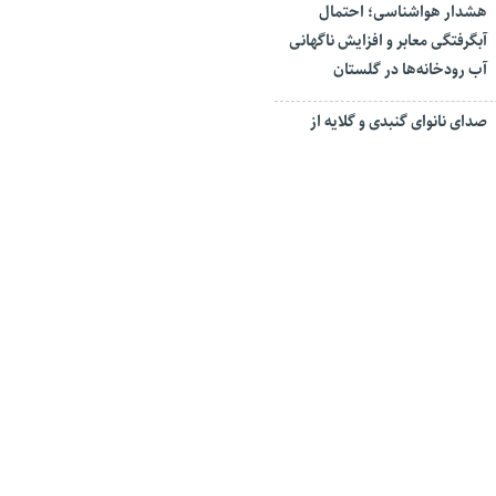
هشدار هواشناسی؛ احتمال
آبگرفتگی معابر و افزایش ناگهانی
آب رودخانه‌ها در گلستان
صدای نانوای گنبدی و گلایه از
قطعی برق
حادثه انفجار گاز منزل مسکونی
در گنبدکاووس
تعداد مصدومین چهارشنبه آخر سال در گلستان به ۲۰
کل تریلرهای حامل زباله و بوی بد
شهرستان آزادشهر مسدود شد