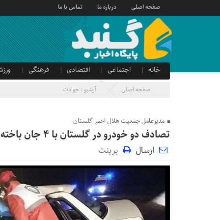
صفحه اصلی
درباره ما
تماس با ما
خانه
اجتماعی
اقتصادی
فرهنگی
ورزش
صدای شهروند
آگهی دولتی
صفحه اصلی
آرشیو :
حوادث
مدیرعامل جمعیت هلال احمر گلستان
تصادف دو خودرو در گلستان با ۴ جان باخته و ۳ مصدوم
ارسال
پرینت