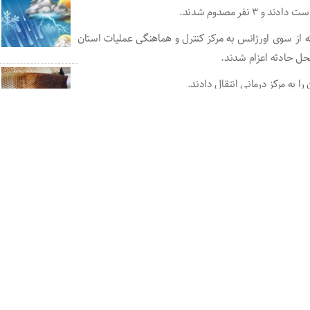
 از سوی اورژانس به مرکز کنترل و هماهنگی عملیات استان
محل حادثه اعزام شدند.
را به مرکز درمانی انتقال دادند.
https://akhbaregonbad.ir/?p=8312
سایر خبرها
نفر رسید
صدای شهروند : مش
آنها
محور خوش ییلاق 