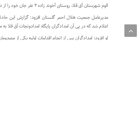
الوم شهرستان آق قلا، روستای آخوند زاده ۴ نفر جان خود را از دست دادند و ۳ نفر مصدوم شدند.
مدیرعامل جمعیت هلال احمر گلستان افزود: گزارش این حادثه
اعلام شد که در پی آن امدادگران پایگاه امدادونجات آق قلا به 
او افزود: امدادگران پس از انجام اقدامات اولیه یکی از مصدومان 
منبع خبر : باشگاه خبرنگاران جوان
به اشتراک بگذارید :
اخبار مشابه
جانباختگان تصادفات درون‌شهری گلستان ۱۷ درصد کاهش یافت
حادثه انفجار گاز منزل مسکونی در گنبدکاووس
نقشه آزادی محکوم مالی ۶۷ میلیاردی با هوشیاری حفاظت دادگستری گلستان ناکام ماند
ثبت دیدگاه