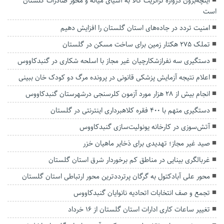
اینچه‌برون دروازه ترانزیت کالا به آسیای میانه و محور صادرات گلستان
است
امنیت تردد در جاده‌های استان گلستان را افزایش دهیم
تملک ۲۷۵ هکتار زمین برای ساخت مسکن در گلستان
دستگیری سه نفرازشکارچیان غیر مجاز با اسلحه شکاری در گنبدکاووس
اعلام نتیجه آزمایش پزشکی قانونی در پرونده مرگ دو کودک خان ببینی
انجام بیش از ۲۸ هزار مورد آزمون کلرسنجی درشهرستان گنبدکاووس
دستگیری متهم با ۴۰۰ فقره کلاهبرداری اینترنتی در گلستان
آتش‌سوزی در کارخانه یونولیت‌سازی گنبدکاووس
صید غیر مجاز؛ تهدیدی برای ذخایر ماهیان خزر
غربالگری بینایی در مناطق کم برخوردار شرق استان گلستان
محور علی آبادکتول به گرگان پرترددترین محور ارتباطی استان گلستان
تجمع و صف انتخابات اتحادیه نانوایان گنبدکاووس
تغییر ساعات کاری ادارات استان گلستان از ۱۶ خرداد