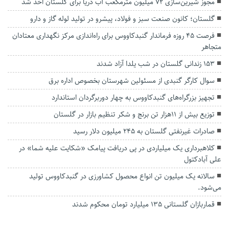
مجوز شیرین‌سازی ۷۲ میلیون مترمکعب آب دریا برای گلستان اخذ شد
گلستان؛ کانون صنعت سبز و فولاد، پیشرو در تولید لوله گاز و دارو
فرصت ۴۵ روزه فرماندار گنبدکاووس برای راه‌اندازی مرکز نگهداری معتادان
متجاهر
۱۵۳ زندانی گلستان در شب یلدا آزاد شدند
سوال کارگر گنبدی از مسئولین شهرستان بخصوص اداره برق
تجهیز بزرگراه‌های گنبدکاووس به چهار دوربرگردان‌ استاندارد
توزیع بیش از ۱۱هزار تن برنج و شکر تنظیم بازار در گلستان
صادرات غیرنفتی گلستان به ۲۴۵ میلیون دلار رسید
کلاهبرداری یک میلیاردی در پی دریافت پیامک «شکایت علیه شما» در
علی آبادکتول
سالانه یک میلیون تن انواع محصول کشاورزی در گنبدکاووس تولید
می‌شود.
قماربازان گلستانی ۱۳۵ میلیارد تومان محکوم شدند