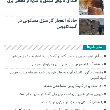
صدای نانوای گنبدی و گلایه از قطعی برق
حادثه انفجار گاز منزل مسکونی در
گنبدکاووس
سایر خبرها
راه آهن اینچه برون از مسیر گنبد و آزادشهر به شاهرود متصل می‌شود
منطقه آزاد اینچه‌برون؛ پلی بین ایران و بازارهای جهانی
وضعیت ناگوار، تاسف آور و به حال خود رها شده محوطه میراث‌ جهانی
گنبد قابوس
۱۴۰ متکدی در گنبدکاووس ساماندهی شدند
لایروبی بخش هایی از رودخانه چل چای گنبد در حال انجام است
باغداران گلستان پنج هزار تُن زیتون تولید کردند