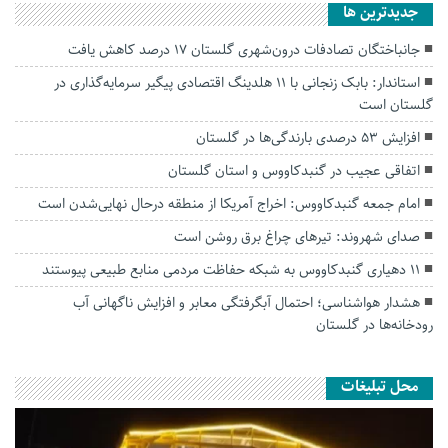
جديدترين ها
جانباختگان تصادفات درون‌شهری گلستان ۱۷ درصد کاهش یافت
استاندار: بابک زنجانی با ۱۱ هلدینگ اقتصادی پیگیر سرمایه‌گذاری در
گلستان است
افزایش ۵۳ درصدی بارندگی‌ها در گلستان
اتفاقی عجیب در‌ گنبدکاووس و استان گلستان
امام جمعه گنبدکاووس: اخراج آمریکا از منطقه درحال نهایی‌شدن است
صدای شهروند: تیرهای چراغ برق روشن است
۱۱ دهیاری گنبدکاووس به شبکه حفاظت مردمی منابع طبیعی پیوستند
هشدار هواشناسی؛ احتمال آبگرفتگی معابر و افزایش ناگهانی آب
رودخانه‌ها در گلستان
محل تبلیغات