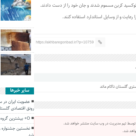
 رعایت و از وسایل استاندارد استفاده کنند.
https://akhbaregonbad.ir/?p=10759
سایر خبرها
عضویت ایران در س
رونق اقتصادی گلست
O+ بیشترین گروه خونی اهدایی در گلستان
 توسط تیم مدیریت در وب سایت منتشر خواهد شد.
نخستین جشنواره زی
واهد شد.
شد