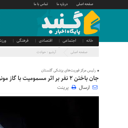
صفحه اصلی
درباره ما
تماس با ما
خانه
اجتماعی
اقتصادی
فرهنگی
ورزش
صدای شهروند
آگهی دولتی
صفحه اصلی
آرشیو :
حوادث
رئیس مرکز فوریت‌های پزشکی گلستان
جان باختن ۲ نفر بر اثر مسمومیت با گاز مونوکسید کربن در چهارباغ گرگان
ارسال
پرینت