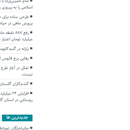
امام خمینی(ره) با 
اسلامی را به پیروزی 
طرحی ساده برای ج
پرورش ماهی در حیاط
میلیارد تومان اعتبار ن
زلزله در گنبدکاوو
رهایی برج قابوس از
تعلل در آغاز طرح 
نیست.
گندم‌کاران گلستا
افزایش ۲۴
روستایی در استان گ
جديدترين ها