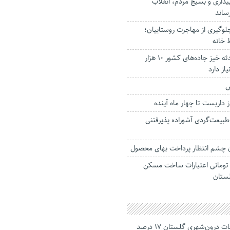
بیداری و بسیج مردم، انقلاب
رساند
لوگیری از مهاجرت روستاییان؛
 خانه
رفع ۸۸۷ نقطه حادثه خیز جاده‌های کشور ۱۰ هزار
یاز دارد
س
 داربست تا چهار ماه آینده
طبیعت‌گردی آشوراده پذیرفتنی
ن چشم انتظار پرداخت بهای محصول
 میلیارد تومانی اعتبارات ساخت مسکن
لستان
جانباختگان تصادفات درون‌شهری گلستان ۱۷ درصد