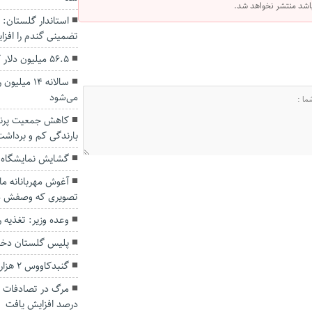
 باشد منتشر نخواهد شد.
استاندار گلستان:
تضمینی گندم را افز
56.5 میلیون دلار کالا از استان گلستان صادر شد.
سالانه ۱۴ 
می‌شود
کاهش جمعیت پرندگ
بارندگی‌ کم و برداشت
گشایش نمایشگاه ل
آغوش مهربانانه ماد
تصویری که وصفش در
وعده وزیر: تغذیه رایگان برای ۳
پلیس گلستان دختر گمشده ۱۱ س
گنبدکاووس ۲ هزار کودک بازمانده از تحصیل دارد
درصد افزایش یافت