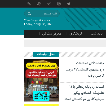
جمعه / ۱۶ مرداد / ۱۴۰۵
Friday, 7 August , 2026
یادداشت
گردشگری
معرفی مشاغل
محل تبلیغات
جانباختگان تصادفات
درون‌شهری گلستان ۱۷ درصد
کاهش یافت
استاندار: بابک زنجانی با ۱۱
هلدینگ اقتصادی پیگیر
سرمایه‌گذاری در گلستان است