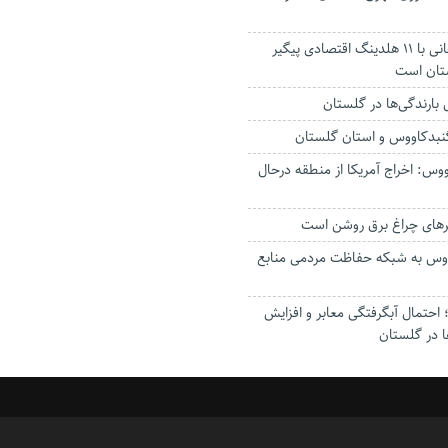
استاندار: بابک زنجانی با ۱۱ هلدینگ اقتصادی پیگیر
ستان است
گنبدکاووس و استان گلستان
وس: اخراج آمریکا از منطقه درحال
رهای چراغ برق روشن است
اووس به شبکه حفاظت مردمی منابع
حتمال آبگرفتگی معابر و افزایش
ا در گلستان