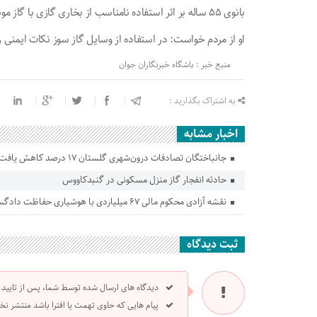
بانوی ۵۵ ساله بر اثر استفاده نامناسب از بخاری گازی با گاز مونوکسید کربن مسموم شدند و جان خود را از دست دادند.
او از مردم خواست: در استفاده از وسایل گاز سوز نکات ایمنی را
منبع خبر : باشگاه خبرنگاران جوان
به اشتراک بگذارید :
اخبار مشابه
جانباختگان تصادفات درون‌شهری گلستان ۱۷ درصد کاهش یافت
حادثه انفجار گاز منزل مسکونی در گنبدکاووس
نقشه آزادی محکوم مالی ۶۷ میلیاردی با هوشیاری حفاظت دادگستری گلستان ناکام ماند
ثبت دیدگاه
دیدگاه های ارسال شده توسط شما، پس از تایید
پیام هایی که حاوی تهمت یا افترا باشد منتشر نخ