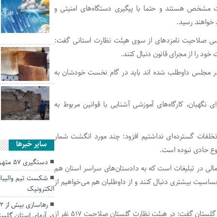
ت مشخص هستند و حتما با پیگیری دستگاه‌های امنیتی و
 خواهند رسید.
بررسی صلاحیت نامزد‌های از سوی هیئت نظارت استانی گفت:
د را از مجرای قانون دنبال کنند.
 در مجلس داوطلب شده اند باید در گام نخست خودشان به
نگهبان، کارگاه‌های آموزشی آشنایی با قوانین مربوط به
ان تخلفات گسترده‌ای نداشتیم افزود: چند مورد انگشت شمار
سایر خبرها
ع حادی نبوده است.
دستگیری ۵۷ متهم تحت تعقیب در گنبدکاووس
 مالی در تبلیغات است که به دادستان‌های سراسر استان هم
شکست تیم والیبال
ساسیت بیشتری دنبال کنند و از داوطلبان هم می‌خواهیم از
الکترونیک‌
حمیدرضا بهمنی نژاد رئیس هیئت نظارت و بازرسی بر انتخابات گلستان گفت: در هیئت نظارت گلستان صلاحیت ۵۱۷ نفر از
در آبهای استان گلست