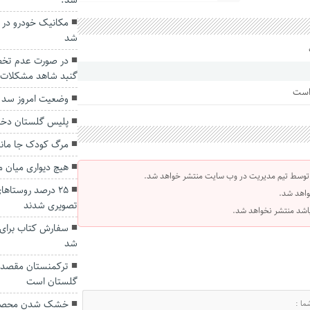
شد.
مکانیک خودرو در 
شد
در صورت عدم تخصی
گنبد شاهد مشکلات ا
 است
وضعیت امروز سد
پلیس گلستان دختر گمشده ۱۱ س
مرگ کودک جا مانده
هیچ دیواری میان 
 توسط تیم مدیریت در وب سایت منتشر خواهد شد.
۲۵ درصد روستاه
واهد شد.
تصویری شدند
 باشد منتشر نخواهد شد.
شد
ترکمنستان مقصد 
گلستان است
خشک شدن محصول 