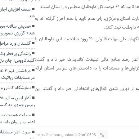
سقف افزایش اجاره
شد
رت استان و مرکزی، رای عدم تایید یا عدم احراز گرفته اند به
همایش سالانه مجم
 داوطلب ثبت کنند.
شد+ گزارش تصویری
به گفته بهمنی نژاد پس از پایان این مهلت سه روزه، شورای نگهبان طی مهلت قانونی ۳۰ روزه صلاحیت این داوطلبان را
گلستان وارد مراح
رانندگی پرخطر یک 
از رصد منابع مالی تبلیغات کاندیدا‌ها خبر داد و گفت:
گنبدکاووس؛ جان باز
زارش‌ها و مستندات را به دادستان‌های سراسر استان ارائه
درخش
در مسابقات رباتیک 
نمایشگاه کاشی و 
از نهایی شدن کانال‌های انتخاباتی خبر داد و گفت: این
رییس جمهور به گلس
حمایت همه‌جانبه ا
اعصاب و روان باید در
سوت آغاز مسابقات
https://akhbaregonbad.ir/?p=10696