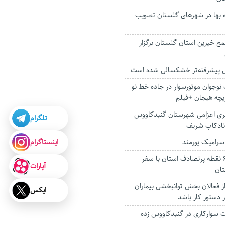
 بها در شهرهای گلستان تصویب
ع خیرین استان گلستان برگزار
ل پیشرفته‌تر خشکسالی شده است
نوجوان موتورسوار در جاده خط نو
یچه هیجان +فیلم
ش تیم 4 نفری اعزامی شهرستان گنبدکاووس
تلگرام
نادکاپ شریف
اینستاگرام
سرامیک پورمند
آغاز ایمن سازی ۶۵ نقطه پرتصادف استان با سفر
آپارات
تان
ز فعالان بخش توانبخشی بیماران
ایکس
 دستور کار باشد
 سوارکاری در گنبدکاووس زده