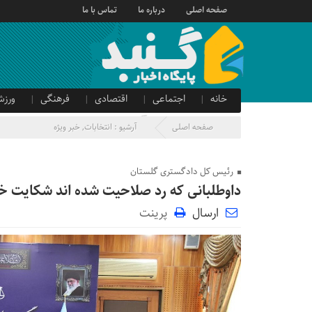
صفحه اصلی
درباره ما
تماس با ما
خانه
اجتماعی
اقتصادی
فرهنگی
ورزش
صدای شهروند
آگهی دولتی
صفحه اصلی
آرشیو :
انتخابات
,
خبر ویژه
رئیس کل دادگستری گلستان
داوطلبانی که رد صلاحیت شده اند شکایت خود 
ارسال
پرینت