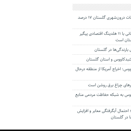
جانباختگان تصادفات درون‌شهری گلستان ۱۷ درصد
استاندار: بابک زنجانی با ۱۱ هلدینگ اقتصادی پیگیر
ستان است
گنبدکاووس و استان گلستان
وس: اخراج آمریکا از منطقه درحال
رهای چراغ برق روشن است
اووس به شبکه حفاظت مردمی منابع
حتمال آبگرفتگی معابر و افزایش
ا در گلستان