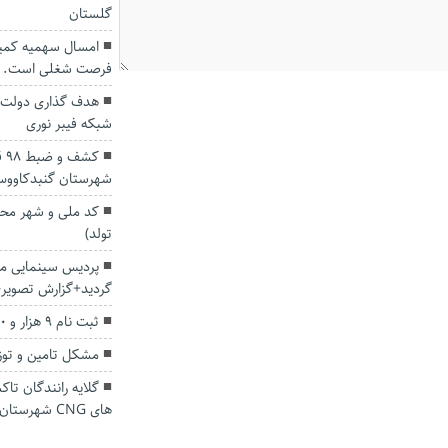
گلستان
فرصت شغلی است.
شبکه فیبر نوری
کش
شهرستان گنبدکاوو
کد ملی و شهر مح
تولد)
پردیس سینمایی مه
گردید+گزارش تصویر
ثبت نام ۹ هزار و ۵۰۰ گلستانی برای سفر اربعین
مشکل تامین و توز
های CNG شهرستان گنبدکاووس