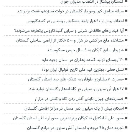
گلستان پیشتاز در انتصاب مدیران جوان
سرانه مناطق کم برخوردار گلستان در دولت سیزدهم هفت برابر شد
احداث بیش از ۱۱ هزار واحد مسکونی روستایی در گنبدکاووس
آیا خیابان‌های طالقانی شرقی و سرابی گنبدکاووس یکطرفه می‌شوند؟
مشاهده ملخ مراکشی در هزار و ۵۰۰ هکتار از اراضی ساحلی گلستان
شهردار سابق گرگان به ۹ سال حبس محکوم شد
۳۰ روستای تولید کننده زعفران در استان وجود دارد
نسل فعلی، بهترین تیم ملی تاریخ فوتبال ایران بود؟
خسارت ۱۱میلیاردی طوفان به شبکه های برق استان گلستان
۱۷ هزار تُن سبزی و صیفی در گلخانه‌های گلستان تولید شد
خسارت‌های جبران ناپذیر آتش زدن کاه و کلش در مزارع
اسکان بیش از یک میلیون نفر امسال در مراکز اقامتی گلستان
محور علی آبادکتول به گرگان پرترددترین محور ارتباطی استان گلستان
تجربه دمای ۴۵ درجه و احتمال آتش سوزی در مراتع گلستان