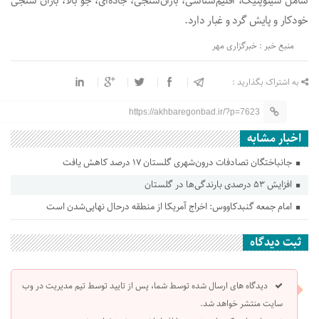
شامل سینوپتیک، اقلیم‌شناسی، باران‌سنجی، جاده‌ای، جو بالا، باران سنجی
خودکار و پایش گرد و غبار دارد.
منبع خبر : خبرگزاری مهر
به اشتراک بگذارید :
https://akhbaregonbad.ir/?p=7623
اخبار مشابه
جانباختگان تصادفات درون‌شهری گلستان ۱۷ درصد کاهش یافت
افزایش ۵۳ درصدی بارندگی‌ها در گلستان
امام جمعه گنبدکاووس: اخراج آمریکا از منطقه درحال نهایی‌شدن است
ثبت دیدگاه
دیدگاه های ارسال شده توسط شما، پس از تایید توسط تیم مدیریت در وب
سایت منتشر خواهد شد.