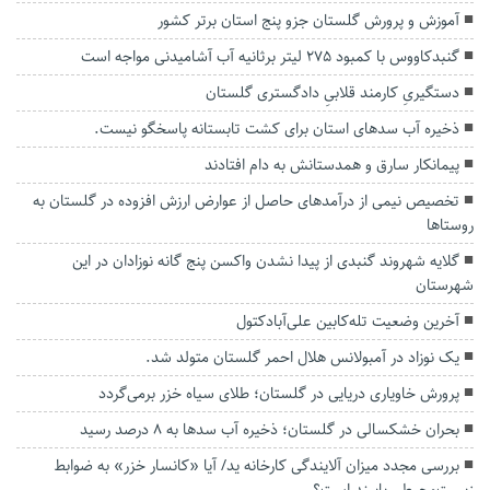
آموزش و پرورش گلستان جزو پنج استان برتر کشور
گنبدکاووس با کمبود ۲۷۵ لیتر برثانیه آب آشامیدنی مواجه است
دستگیریِ کارمند قلابیِ دادگستری گلستان
ذخیره آب سدهای استان برای کشت تابستانه پاسخگو نیست.
پیمانکار سارق و همدستانش به دام افتادند
تخصیص نیمی از درآمد‌های حاصل از عوارض ارزش افزوده در گلستان به
روستا‌ها
گلایه شهروند گنبدی از پیدا نشدن واکسن پنج گانه نوزادان در‌ این
شهرستان
آخرین وضعیت تله‌کابین علی‌آبادکتول
یک نوزاد در آمبولانس هلال احمر گلستان متولد شد.
پرورش خاویاری دریایی در گلستان؛ طلای سیاه خزر برمی‌گردد
بحران خشکسالی در گلستان؛ ذخیره آب سدها به ۸ درصد رسید
بررسی مجدد میزان آلایندگی کارخانه ید/ آیا «کانسار خزر» به ضوابط
زیست‌محیطی پایبند است؟