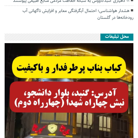
۱۱ دهیاری گنبدکاووس به شبکه حفاظت مردمی منابع طبیعی پیوستند
هشدار هواشناسی؛ احتمال آبگرفتگی معابر و افزایش ناگهانی آب
رودخانه‌ها در گلستان
محل تبلیغات