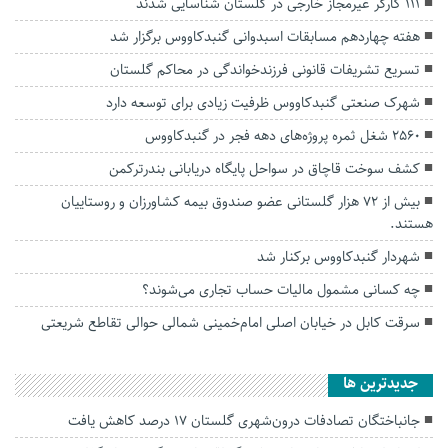
۱۱۱ کارگر غیرمجاز خارجی در گلستان شناسایی شدند
هفته چهاردهم مسابقات اسبدوانی گنبدکاووس برگزار شد
تسریع تشریفات قانونی فرزندخواندگی در محاکم گلستان
شهرک صنعتی گنبدکاووس ظرفیت زیادی برای توسعه دارد
۲۵۶۰ شغل ثمره پروژه‌های دهه فجر در گنبدکاووس
کشف سوخت قاچاق در سواحل پایگاه دریابانی بندرترکمن
بیش از ۷۲ هزار گلستانی عضو صندوق بیمه کشاورزان و روستاییان
هستند.
شهردار گنبدکاووس برکنار شد
چه کسانی مشمول مالیات حساب تجاری می‌شوند؟
سرقت کابل در خیابان اصلی امام‌خمینی شمالی حوالی تقاطع شریعتی
جديدترين ها
جانباختگان تصادفات درون‌شهری گلستان ۱۷ درصد کاهش یافت