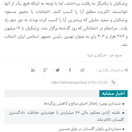
پزشکیان با یکدیگر به رقابت پرداختند، اما با توجه به اینکه هیچ یک از آنها
نتوانستند اکثریت مطلق آرا را کسب کنند، انتخابات با حضور مسعود
پزشکیان و سعید جلیلی که بیشترین آرا را کسب کرده بودند به دور دوم راه
رفت. سرانجام در انتخاباتی که روز گذشته برگزار شد، پزشکیان با ۱۶ میلیون
و ۳۸۴ هزار و ۴۰۳ رای به عنوان نهمین رئیس جمهور اسلامی ایران انتخاب
شد.
منبع خبر : خبرگزاری ایرنا
به اشتراک بگذارید :
https://akhbaregonbad.ir/?p=12219
اخبار مشابه
شترداری بومی؛ راهکار احیای مراتع و کاهش ریزگردها
نقشه آزادی محکوم مالی ۶۷ میلیاردی با هوشیاری حفاظت دادگستری
گلستان ناکام ماند
میدان‌داری بانوان گلستان در عزای حسینی