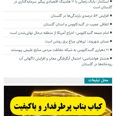
استاندار: بابک زنجانی با ۱۱ هلدینگ اقتصادی پیگیر سرمایه‌گذاری در
گلستان است
افزایش ۵۳ درصدی بارندگی‌ها در گلستان
اتفاقی عجیب در‌ گنبدکاووس و استان گلستان
امام جمعه گنبدکاووس: اخراج آمریکا از منطقه درحال نهایی‌شدن است
صدای شهروند: تیرهای چراغ برق روشن است
۱۱ دهیاری گنبدکاووس به شبکه حفاظت مردمی منابع طبیعی پیوستند
هشدار هواشناسی؛ احتمال آبگرفتگی معابر و افزایش ناگهانی آب
رودخانه‌ها در گلستان
محل تبلیغات