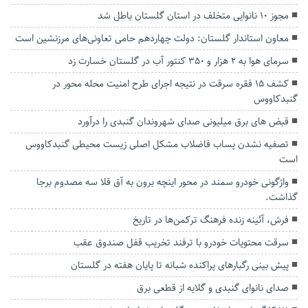
مجوز ۱۰ نانوایی متخلف در استان گلستان باطل شد
معاون استاندار گلستان: دولت چهاردهم حامی تعاونی‌های مرزنشین است
سرمای هوا به ۲ هزار و ۳۵۰ کنتور آب در گلستان خسارت زد
کشف ۱۵ فقره سرقت در نتیجه اجرای طرح امنیت محله محور در
گنبدکاووس
قبض های برق میلیونی صدای شهروندان گنبدی را درآورد
تصفیه نشدن پساب فاضلاب مشکل اصلی زیست محیطی گنبدکاووس
است
واژگونی خودرو سمند در محور اینچه برون به آق قلا سه مصدوم برجا
گذاشت.
فرش، آئینه زنده فرهنگ ترکمن‌ها در تاریخ
سرقت محتویات خودرو با ترفند تخریب قفل صندوق عقب
پیش بینی رگبار‌های پراکنده شبانه تا پایان هفته در گلستان
صدای نانوای گنبدی و گلایه از قطعی برق