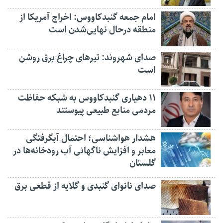
امام جمعه گنبدکاووس: اخراج آمریکا از
منطقه درحال نهایی‌شدن است
صدای شهروند: تیرهای چراغ برق روشن
است
۱۱ دهیاری گنبدکاووس به شبکه حفاظت
مردمی منابع طبیعی پیوستند
هشدار هواشناسی؛ احتمال آبگرفتگی
معابر و افزایش ناگهانی آب رودخانه‌ها در
گلستان
صدای نانوای گنبدی و گلایه از قطعی برق