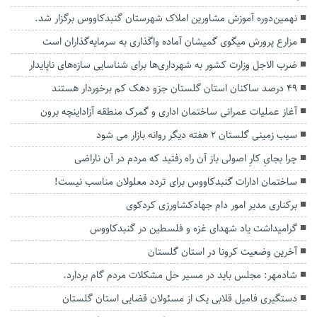
نهمین‌دوره آموزش مشاورین املاک شهرستان گنبدکاووس برگزار شد.
مزارع پرورش میگوی گمیشان آماده واگذاری به سرمایه‌گذاران است
ضرب الاجل وزارت کشور به شهرداری‌ها برای شناسایی سازه‌های ناپایدار
۴۹ درصد ساکنان استان گلستان جزو دهک کم برخوردار هستند
آغاز عملیات عمرانی ساختمان اداری و گمرک منطقه آزاداینچه برون
سیب زمینی گلستان ۲ هفته دیگر روانه بازار می شود
چرا بجایِ کارِ اصولی باز آن راه رفتید که مردم‌ در آن‌ ناراضی
ساختمان ادارات گنبدکاووس برای تردد معلولان مناسب نیست!
برکناری مدیر امور دام جهادکشاورزی کردکوی
گرامیداشت یاد شهدای غزه و فلسطین در گنبدکاووس
آخرین وضعیت کرونا در استان گلستان
شادمهر: مجلس باید در مسیر حل مشکلات مردم گام بردارد.
دستگیری فامیل قلابی یک از مسئولان قضایی استان گلستان