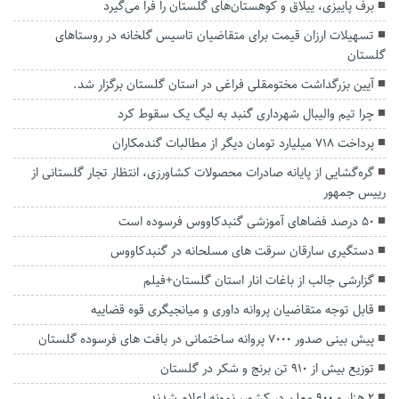
برف پاییزی، ییلاق و کوهستان‌های گلستان را فرا می‌گیرد
تسهیلات ارزان قیمت برای متقاضیان تاسیس گلخانه در روستا‌های
گلستان
آیین بزرگداشت مختومقلی فراغی در استان گلستان برگزار شد.
چرا تیم والیبال شهرداری گنبد به لیگ یک سقوط کرد
پرداخت ۷۱۸ میلیارد تومان دیگر از مطالبات گندمکاران
گره‌گشایی از پایانه صادرات محصولات کشاورزی، انتظار تجار گلستانی از
رییس جمهور
۵۰ درصد فضاهای آموزشی گنبدکاووس فرسوده است
دستگيری سارقان سرقت های مسلحانه در گنبدكاووس
گزارشی جالب از باغات انار استان گلستان+فیلم
قابل توجه متقاضیان پروانه داوری و میانجیگری قوه قضاییه
پیش بینی صدور ۷۰۰۰ پروانه ساختمانی در بافت های فرسوده گلستان
توزیع بیش از ۹۱۰ تن برنج و شکر در گلستان
۲ هزار و ۹۰۰ معلم در کشور، نمونه اعلام شدند