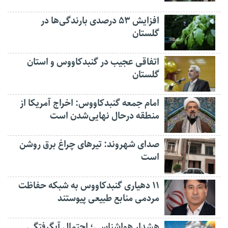
افزایش ۵۳ درصدی بارندگی‌ها در
گلستان
اتفاقی عجیب در‌ گنبدکاووس و استان
گلستان
امام جمعه گنبدکاووس: اخراج آمریکا از
منطقه درحال نهایی‌شدن است
صدای شهروند: تیرهای چراغ برق روشن
است
۱۱ دهیاری گنبدکاووس به شبکه حفاظت
مردمی منابع طبیعی پیوستند
هشدار هواشناسی؛ احتمال آبگرفتگی