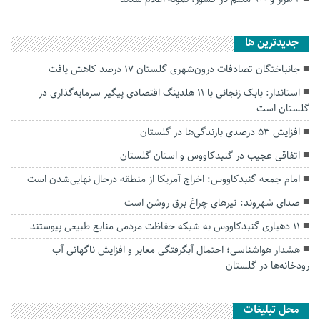
جديدترين ها
جانباختگان تصادفات درون‌شهری گلستان ۱۷ درصد کاهش یافت
استاندار: بابک زنجانی با ۱۱ هلدینگ اقتصادی پیگیر سرمایه‌گذاری در
گلستان است
افزایش ۵۳ درصدی بارندگی‌ها در گلستان
اتفاقی عجیب در‌ گنبدکاووس و استان گلستان
امام جمعه گنبدکاووس: اخراج آمریکا از منطقه درحال نهایی‌شدن است
صدای شهروند: تیرهای چراغ برق روشن است
۱۱ دهیاری گنبدکاووس به شبکه حفاظت مردمی منابع طبیعی پیوستند
هشدار هواشناسی؛ احتمال آبگرفتگی معابر و افزایش ناگهانی آب
رودخانه‌ها در گلستان
محل تبلیغات