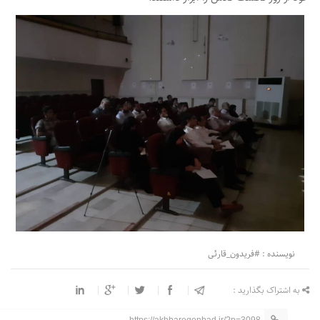
نویسنده : #فریدون_قارئی
به اشتراک بگذارید :