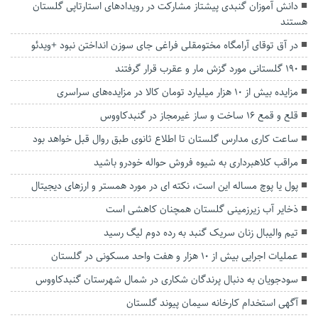
دانش آموزان گنبدی پیشتاز مشارکت در رویدادهای استارتاپی گلستان
هستند
در آق توقای آرامگاه مختومقلی فراغی جای سوزن انداختن نبود +ویدئو
۱۹۰ گلستانی مورد گزش مار و عقرب قرار گرفتند
مزایده بیش از ۱۰ هزار میلیارد تومان کالا در مزایده‌های سراسری
قلع و قمع ۱۶ ساخت و ساز غیرمجاز در گنبدکاووس
ساعت کاری مدارس گلستان تا اطلاع ثانوی طبق روال قبل خواهد بود
مراقب کلاهبرداری به شیوه فروش حواله خودرو باشید
پول یا پوچ مساله این است، نکته ای در مورد همستر و ارزهای دیجیتال
ذخایر آب زیرزمینی گلستان همچنان کاهشی است
تیم والیبال زنان سریک گنبد به رده دوم لیگ رسید
عملیات اجرایی بیش از ۱۰ هزار و هفت واحد مسکونی در گلستان
سودجویان به دنبال پرندگان شکاری در شمال شهرستان گنبدکاووس
آگهی استخدام کارخانه سیمان پیوند گلستان