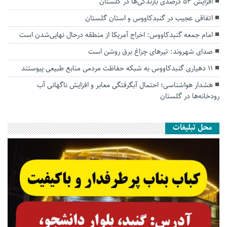
افزایش ۵۳ درصدی بارندگی‌ها در گلستان
اتفاقی عجیب در‌ گنبدکاووس و استان گلستان
امام جمعه گنبدکاووس: اخراج آمریکا از منطقه درحال نهایی‌شدن است
صدای شهروند: تیرهای چراغ برق روشن است
۱۱ دهیاری گنبدکاووس به شبکه حفاظت مردمی منابع طبیعی پیوستند
هشدار هواشناسی؛ احتمال آبگرفتگی معابر و افزایش ناگهانی آب
رودخانه‌ها در گلستان
محل تبلیغات