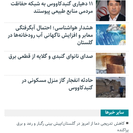
۱۱ دهیاری گنبدکاووس به شبکه حفاظت
مردمی منابع طبیعی پیوستند
هشدار هواشناسی؛ احتمال آبگرفتگی
معابر و افزایش ناگهانی آب رودخانه‌ها در
گلستان
صدای نانوای گنبدی و گلایه از قطعی برق
حادثه انفجار گاز منزل مسکونی در
گنبدکاووس
سایر خبرها
کاهش تدریجی دما از امروز در گلستان/پیش بینی رگبار و رعد و برق
پراکنده