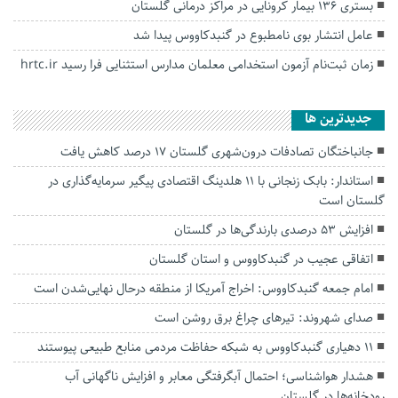
بستری ۱۳۶ بیمار کرونایی در مراکز درمانی گلستان
عامل انتشار بوی نامطبوع در گنبدکاووس پیدا شد
زمان ثبت‌نام آزمون استخدامی معلمان مدارس استثنایی فرا رسید hrtc.ir
جديدترين ها
جانباختگان تصادفات درون‌شهری گلستان ۱۷ درصد کاهش یافت
استاندار: بابک زنجانی با ۱۱ هلدینگ اقتصادی پیگیر سرمایه‌گذاری در
گلستان است
افزایش ۵۳ درصدی بارندگی‌ها در گلستان
اتفاقی عجیب در‌ گنبدکاووس و استان گلستان
امام جمعه گنبدکاووس: اخراج آمریکا از منطقه درحال نهایی‌شدن است
صدای شهروند: تیرهای چراغ برق روشن است
۱۱ دهیاری گنبدکاووس به شبکه حفاظت مردمی منابع طبیعی پیوستند
هشدار هواشناسی؛ احتمال آبگرفتگی معابر و افزایش ناگهانی آب
رودخانه‌ها در گلستان