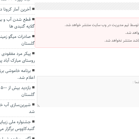
آخرین آمار کرونا 
قطع شدن آب و بر
 توسط تیم مدیریت در وب سایت منتشر خواهد شد.
گلایه گنبدی ها
واهد شد.
صادرات میگو زمینه‌
 باشد منتشر نخواهد شد.
گلستان
پیکر مرد مفقودی 
روستای مبارک آباد پ
برنامه خاموشی برق
اعلام شد.
ب
گلستان
شیرین‌سازی آب خزر
شد
جشنواره ملی زیبا
گنبدکاووس برگزار م