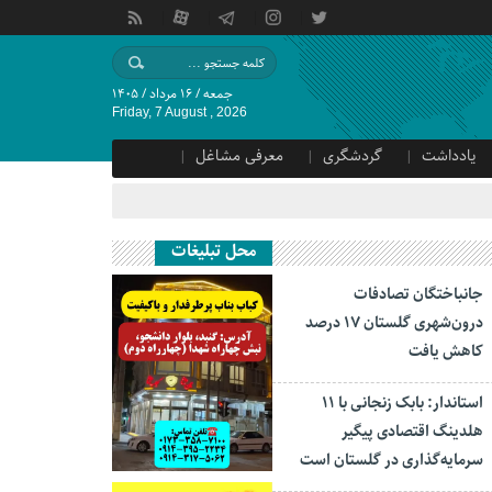
جمعه / ۱۶ مرداد / ۱۴۰۵
Friday, 7 August , 2026
یادداشت
گردشگری
معرفی مشاغل
محل تبلیغات
جانباختگان تصادفات
درون‌شهری گلستان ۱۷ درصد
کاهش یافت
استاندار: بابک زنجانی با ۱۱
هلدینگ اقتصادی پیگیر
سرمایه‌گذاری در گلستان است