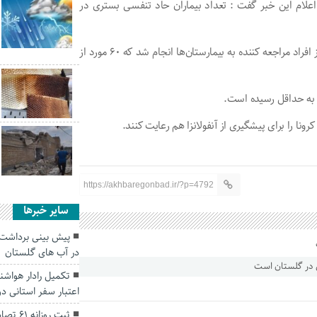
اعلام این خبر گفت : تعداد بیماران حاد تنفسی بستری در
او افزود : از اول مهرماه تاکنون ۱۴۳ مورد نمونه گیری آنفلوآنزا از افراد مراجعه کننده به بیمارستان‌ها انجام شد که ۶۰ مورد از
ا به حداقل رسیده است.
ونا را برای پیشگیری از آنفولانزا هم رعایت کنند.
https://akhbaregonbad.ir/?p=4792
سایر خبرها
در آب های گلستان
تکمیل رادار هواش
اعتبار سفر استانی د
ثبت روزانه ۶۱ تصادف درون شهری در استان گلستان