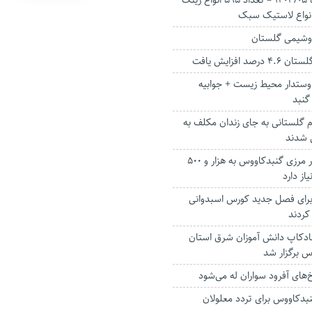
آگهي مزايده شماره 1403/05 – تعداد 595 انواع رینگ
وشیمی گلستان
د افزایش یافت
ستدار محیط زیست + جوابیه
گنبد
 گلستانی به جای زندان مکلف به
 شدند
تکمیل آبرسانی نوار مرزی گنبدکاووس به هزار و ۵۰۰
یاز دارد
۱۳ اسب برای فصل جدید کورس اسبدوانی
کردند
ادکاپ دانش آموزان شرق استان
س برگزار شد
‌های آفرود سواران له می‌شود
بدکاووس برای تردد معلولان