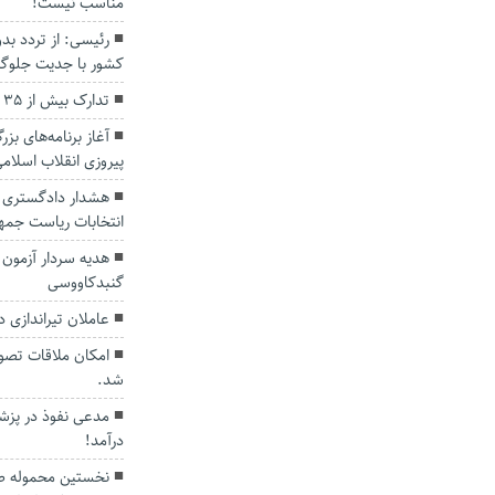
مناسب نیست!
رئیسی: از تردد بد
کشور با جدیت جلوگ
تدارک بیش از ۳۵ برنامه ویژه هفته وحدت در گلستان
آغاز برنامه‌های 
پیروزی انقلاب اسلام
هشدار دادگستری گل
انتخابات ریاست جمه
هدیه سردار آزمون 
گنبدکاووسی
عاملان تیراندازی 
امکان ملاقات تصوی
شد.
مدعی نفوذ در پزشک
درآمد!
نخستین محموله صاد