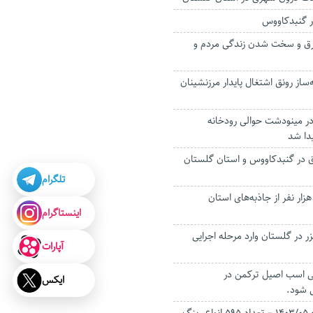
در گنبدکاووس
ق و سخت شدن زندگی مردم و
ساز رونق اشتغال پایدار مرزنشینان
در مینودشت حوالی رودخانه
یدا شد
 د‌ر گنبدکاووس و استان گلستان
تلگرام
ازدید بیش از ۵۰۰ هزار نفر از جاذبه‌های استان
اینستاگرام
 در گلستان وارد مرحله اجرایی
آپارات
یی اسب اصیل ترکمن در
ایکس
ی شود.