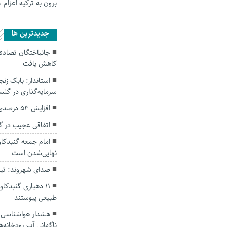
برون به ترکیه اعزام 
جديدترين ها
کاهش یافت
سرمایه‌گذاری در گل
افزایش ۵۳ درصدی بارندگی‌ها در گلستان
اتفاقی عجیب در‌ 
امام جمعه گنبدکاو
نهایی‌شدن است
صدای شهروند: تی
۱۱ دهیاری گنبدک
طبیعی پیوستند
هشدار هواشناسی؛ ا
ناگهانی آب رودخانه‌ه