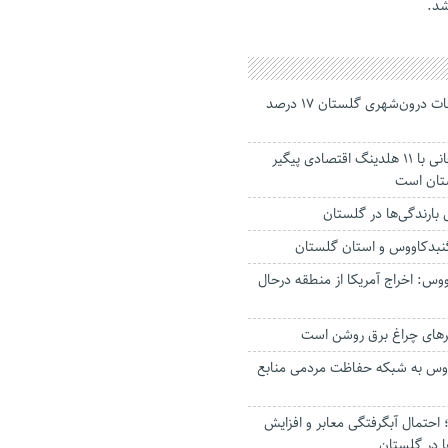
شد.
جانباختگان تصادفات درون‌شهری گلستان ۱۷ درصد
استاندار: بابک زنجانی با ۱۱ هلدینگ اقتصادی پیگیر
ستان است
گنبدکاووس و استان گلستان
وس: اخراج آمریکا از منطقه درحال
رهای چراغ برق روشن است
اووس به شبکه حفاظت مردمی منابع
حتمال آبگرفتگی معابر و افزایش
ا در گلستان