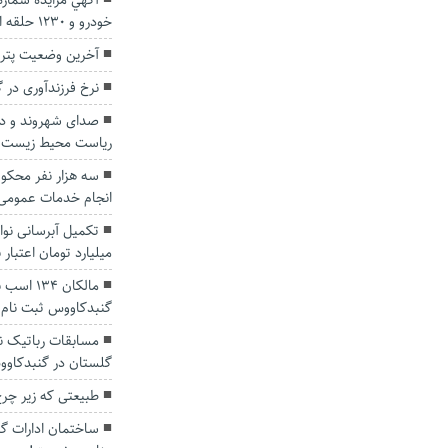
خودرو و 1230 حلقه انواع لاستیک سبک
آخرین وضعیت پتر
نرخ فرزندآوری در گلستان ۴.۶ درص
صدای شهروند و دو
ریاست محیط زیست 
سه هزار نفر محکوم
انجام خدمات عمومی
میلیارد تومان اعتبار ن
مالکان ۴
گنبدکاووس ثبت نام 
مسابقات رباتیک ن
گلستان در گنبدکاوو
طبیعتی که زیر چرخ
ساختمان ادارات گن