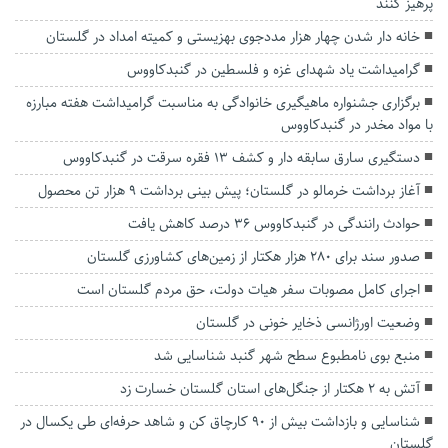
پرهیز کنند
خانه دار شدن چهار هزار مددجوی بهزیستی و کمیته امداد در گلستان
گرامیداشت یاد شهدای غزه و فلسطین در گنبدکاووس
برگزاری جشنواره ماهیگیری خانوادگی به‌ مناسبت گرامیداشت هفته مبارزه
با مواد مخدر در گنبدکاووس
دستگیری سارق سابقه دار و کشف ۱۳ فقره سرقت در گنبدکاووس
آغاز برداشت خرمالو در گلستان؛ پیش بینی برداشت ۹ هزار تن محصول
حوادث رانندگی در گنبدکاووس ۳۶ درصد کاهش یافت
صدور سند برای ۲۸۰ هزار هکتار از زمین‌های کشاورزی گلستان
اجرای کامل مصوبات سفر هیات دولت، حق مردم گلستان است
وضعیت اورژانسی ذخایر خونی در گلستان
منبع بوی نامطبوع سطح شهر گنبد شناسایی شد
آتش به ۲ هکتار از جنگل‌های استان گلستان خسارت زد
شناسایی و بازداشت بیش از ۹۰ کارچاق کن و شاهد حرفه‌ای طی یکسال در
گلستان