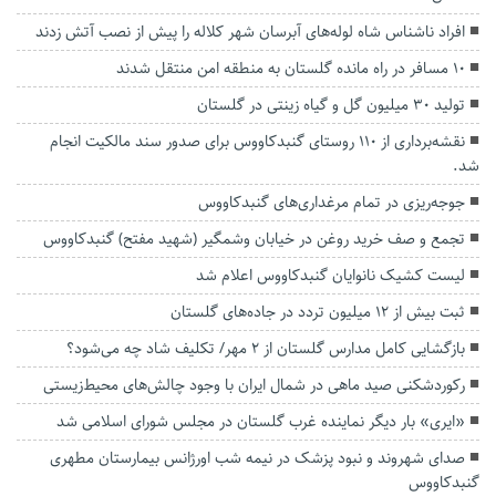
افراد ناشناس شاه لوله‌های آبرسان شهر کلاله را پیش از نصب آتش زدند
۱۰ مسافر در راه مانده گلستان به منطقه امن منتقل شدند
تولید ۳۰ میلیون گل و گیاه زینتی در گلستان
نقشه‌برداری از ۱۱۰ روستای گنبدکاووس برای صدور سند مالکیت انجام
شد.
جوجه‌ریزی در تمام مرغداری‌های گنبدکاووس
تجمع و صف خرید روغن در خیابان وشمگیر (شهید مفتح) گنبدکاووس
لیست کشیک نانوایان گنبدکاووس اعلام شد
ثبت بیش از ۱۲ میلیون تردد در جاده‌های گلستان
بازگشایی کامل مدارس گلستان از ۲ مهر/ تکلیف شاد چه می‌شود؟
رکوردشکنی صید ماهی در شمال ایران با وجود چالش‌های محیط‌زیستی
«ایری» بار دیگر نماینده غرب گلستان در مجلس شورای اسلامی شد
صدای شهروند و نبود پزشک در نیمه شب اورژانس بیمارستان مطهری
گنبدکاووس