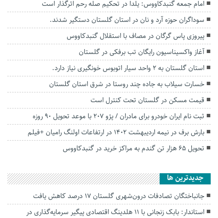
امام جمعه گنبدکاووس: یلدا در تحکیم صله رحم اثرگذار است
سوداگران حوزه آرد و نان در استان گلستان دستگیر شدند.
پیروزی پاس گرگان در مصاف با استقلال گنبدکاووس
آغاز واکسیناسیون رایگان تب برفکی در گلستان
استان گلستان به ۲ واحد سیار اتوبوس خونگیری نیاز دارد.
خسارت سیلاب به جاده چند روستا در شرق استان گلستان
قیمت مسکن در گلستان تحت کنترل است
ثبت نام ایران خودرو برای مادران / پژو ۲۰۷ با موعد تحویل ۹۰ روزه
بارش برف در نیمه اردیبهشت 1402 در ارتفاعات اولنگ رامیان +فیلم
تحویل ۶۵ هزار تن گندم به مراکز خرید در گنبدکاووس
جديدترين ها
جانباختگان تصادفات درون‌شهری گلستان ۱۷ درصد کاهش یافت
استاندار: بابک زنجانی با ۱۱ هلدینگ اقتصادی پیگیر سرمایه‌گذاری در