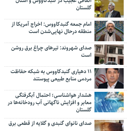
اتفاقی عجیب در‌ گنبدکاووس و استان
گلستان
امام جمعه گنبدکاووس: اخراج آمریکا از
منطقه درحال نهایی‌شدن است
صدای شهروند: تیرهای چراغ برق روشن
است
۱۱ دهیاری گنبدکاووس به شبکه حفاظت
مردمی منابع طبیعی پیوستند
هشدار هواشناسی؛ احتمال آبگرفتگی
معابر و افزایش ناگهانی آب رودخانه‌ها در
گلستان
صدای نانوای گنبدی و گلایه از قطعی برق