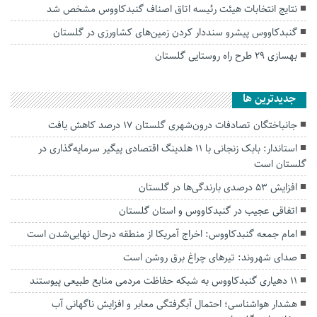
نتایج انتخابات هیئت رئیسه اتاق اصناف گنبدکاووس مشخص شد
گنبدکاووس پیشرو سنددار کردن زمین‌های کشاورزی در گلستان
بهسازی ۲۹ طرح راه روستایی گلستان
جديدترين ها
جانباختگان تصادفات درون‌شهری گلستان ۱۷ درصد کاهش یافت
استاندار: بابک زنجانی با ۱۱ هلدینگ اقتصادی پیگیر سرمایه‌گذاری در
گلستان است
افزایش ۵۳ درصدی بارندگی‌ها در گلستان
اتفاقی عجیب در‌ گنبدکاووس و استان گلستان
امام جمعه گنبدکاووس: اخراج آمریکا از منطقه درحال نهایی‌شدن است
صدای شهروند: تیرهای چراغ برق روشن است
۱۱ دهیاری گنبدکاووس به شبکه حفاظت مردمی منابع طبیعی پیوستند
هشدار هواشناسی؛ احتمال آبگرفتگی معابر و افزایش ناگهانی آب