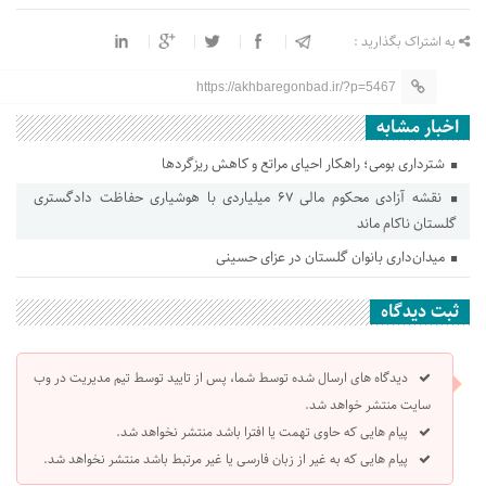
به اشتراک بگذارید :
https://akhbaregonbad.ir/?p=5467
اخبار مشابه
شترداری بومی؛ راهکار احیای مراتع و کاهش ریزگردها
نقشه آزادی محکوم مالی ۶۷ میلیاردی با هوشیاری حفاظت دادگستری
گلستان ناکام ماند
میدان‌داری بانوان گلستان در عزای حسینی
ثبت دیدگاه
دیدگاه های ارسال شده توسط شما، پس از تایید توسط تیم مدیریت در وب
سایت منتشر خواهد شد.
پیام هایی که حاوی تهمت یا افترا باشد منتشر نخواهد شد.
پیام هایی که به غیر از زبان فارسی یا غیر مرتبط باشد منتشر نخواهد شد.