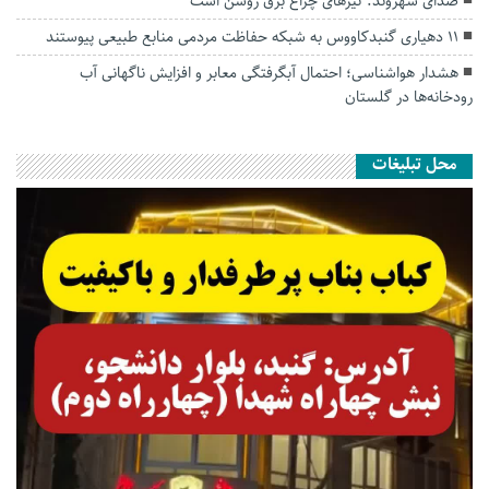
صدای شهروند: تیرهای چراغ برق روشن است
۱۱ دهیاری گنبدکاووس به شبکه حفاظت مردمی منابع طبیعی پیوستند
هشدار هواشناسی؛ احتمال آبگرفتگی معابر و افزایش ناگهانی آب
رودخانه‌ها در گلستان
محل تبلیغات