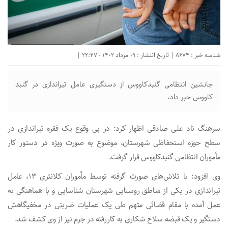
شناسه خبر : 8674 | تاریخ انتشار : 09 مرداد 1402 - 22:47 |
جانشین انتظامی گنبدکاووس از دستگیری عامل تیراندازی در گنبد
کاووس خبر داد.
سرهنگ ناد علی صادقی اظهار کرد: در پی وقوع یک فقره تیراندازی در
سطح حوزه استحفاظی شهرستان، موضوع به صورت ویژه در دستور کار
مأموران انتظامی گنبدکاووس قرار گرفت.
وی افزود: با تلاش‌های صورت گرفته توسط مأموران کلانتری ۱۳، عامل
تیراندازی در یکی از مناطق روستایی شهرستان شناسایی و با هماهنگی به
عمل آمده با مقام قضائی متهم طی یک عملیات ضربتی در مخفیگاهش
دستگیر و یک قبضه سلاح شکاری به کاررفته در جرم نیز از وی کشف شد.