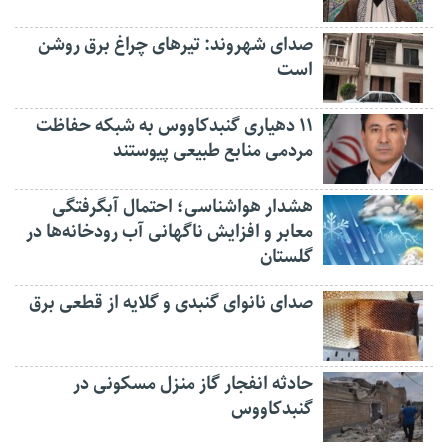
صدای شهروند: تیرهای چراغ برق روشن
است
۱۱ دهیاری گنبدکاووس به شبکه حفاظت
مردمی منابع طبیعی پیوستند
هشدار هواشناسی؛ احتمال آبگرفتگی
معابر و افزایش ناگهانی آب رودخانه‌ها در
گلستان
صدای نانوای گنبدی و گلایه از قطعی برق
حادثه انفجار گاز منزل مسکونی در
گنبدکاووس