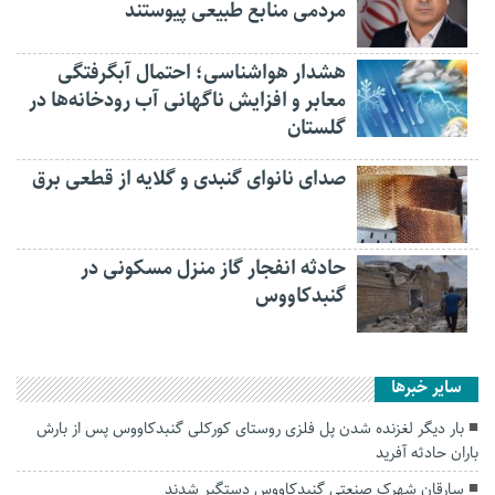
مردمی منابع طبیعی پیوستند
هشدار هواشناسی؛ احتمال آبگرفتگی
معابر و افزایش ناگهانی آب رودخانه‌ها در
گلستان
صدای نانوای گنبدی و گلایه از قطعی برق
حادثه انفجار گاز منزل مسکونی در
گنبدکاووس
سایر خبرها
بار دیگر لغزنده شدن پل فلزی روستای کورکلی گنبدکاووس پس از بارش
باران حادثه آفرید
سارقان شهرک صنعتی گنبدکاووس دستگیر شدند