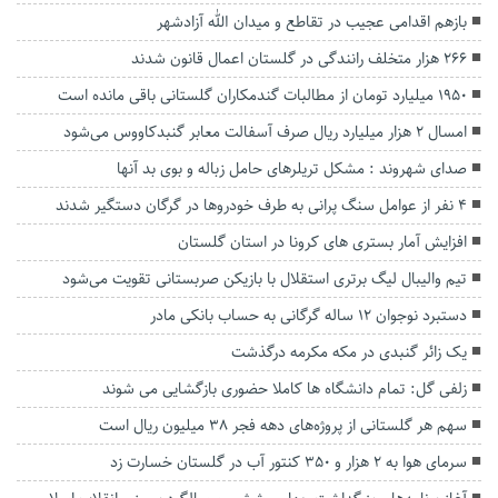
بازهم اقدامی عجیب در تقاطع و میدان الله آزادشهر
۲۶۶ هزار متخلف رانندگی در گلستان اعمال قانون شدند
۱۹۵۰ میلیارد تومان از مطالبات گندمکاران گلستانی باقی مانده است
امسال ۲ هزار میلیارد ریال صرف آسفالت معابر گنبدکاووس می‌شود
صدای شهروند : مشکل تریلرهای حامل زباله و بوی بد آنها
۴ نفر از عوامل سنگ پرانی به طرف خودروها در گرگان دستگیر شدند
افزایش آمار بستری های کرونا در استان گلستان
تیم والیبال لیگ برتری استقلال با بازیکن صربستانی تقویت می‌شود
دستبرد نوجوان ۱۲ ساله گرگانی به حساب بانکی مادر
یک زائر گنبدی در مکه مکرمه درگذشت
زلفی گل: تمام دانشگاه ها کاملا حضوری بازگشایی می شوند
سهم هر گلستانی از پروژه‌های دهه فجر ۳۸ میلیون ریال است
سرمای هوا به ۲ هزار و ۳۵۰ کنتور آب در گلستان خسارت زد