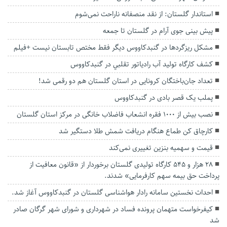
استاندار گلستان: از نقد منصفانه ناراحت نمی‌شوم
پیش بینی جوی آرام در گلستان تا جمعه
مشکل ریزگردها در گنبدکاووس دیگر فقط مختص تابستان نیست +فیلم
کشف کارگاه توليد آب رادياتور تقلبي در گنبدکاووس
تعداد جان‌باختگان کرونایی در استان گلستان هم دو رقمی شد!
پملب یک قصر بادی در گنبدکاووس
نصب بیش از ۱۰۰۰ فقره انشعاب فاضلاب خانگی در مرکز استان گلستان
کارچاق کن طماع هنگام دریافت شمش طلا دستگیر شد
قیمت و سهمیه بنزین تغییری نمی‌کند
۲۸ هزار و ۵۴۵ کارگاه تولیدی گلستان برخوردار از «قانون معافیت از
پرداخت حق بیمه سهم کارفرمایی» شدند.
احداث نخستین سامانه رادار هواشناسی گلستان در گنبدکاووس آغاز شد.
کیفرخواست متهمان پرونده فساد در شهرداری و شورای شهر گرگان صادر
شد