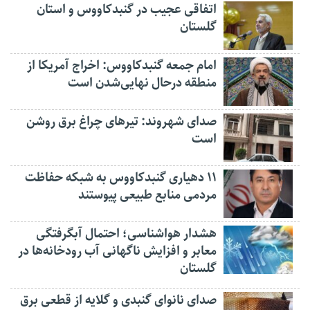
اتفاقی عجیب در‌ گنبدکاووس و استان
گلستان
امام جمعه گنبدکاووس: اخراج آمریکا از
منطقه درحال نهایی‌شدن است
صدای شهروند: تیرهای چراغ برق روشن
است
۱۱ دهیاری گنبدکاووس به شبکه حفاظت
مردمی منابع طبیعی پیوستند
هشدار هواشناسی؛ احتمال آبگرفتگی
معابر و افزایش ناگهانی آب رودخانه‌ها در
گلستان
صدای نانوای گنبدی و گلایه از قطعی برق