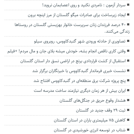
سردار آزمون : نامردی نکنید و روی اعصابمان نروید!
ایجاد زیرساخت برای صادرات میگو گلستان از مرز اینچه برون
۴۰ درصد فرزندان زنان سرپرست خانوار بهزیستی گلستان در روستاها
زندگی می‌کنند.
تصاویری از حادثه ورودی شهر گنبدکاووس، روبروی سیلو
وقتی کاری ناقص انجام بشه، خودش میشه بلای جان و‌ مال مردم! +فیلم
استقبال از کشت قراردادی برنج در اراضی نسق دار استان گلستان
نشست خبری فرماندار گنبدکاووس با خبرنگاران برگزار شد
پنج پروژه شرکت برق منطقه‌ای در گنبدکاووس افتتاح شد
ایران بیش از هر زمان دیگری نیازمند ساخت مدرسه است
هشدار وقوع حریق در جنگل‌های گلستان
ثبت ۲۹ وقف جدید در گلستان
کاهش ۷۵ میلیمتری باران در استان گلستان
شتاب در توسعه انرژی خورشیدی در گلستان