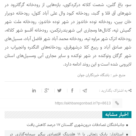
سو، باغ گلبن، شصت کلاته درکردکوی، بازه‌هایی از رودخانه گرگانرود در
شهر‌های آق قلا و گنبد، رودخانه کبود وال علی آباد کتول، رودخانه دوبرار
خان ببین، رودخانه نوده خاندوز در شهر نوده خاندوز، رودخانه ملت شهر
گمیش تپه، کانال‌ها ومجاری ابی شهربندرترکمن، رودخانه آقسو شهر کلاله،
رودخانه اترک شهر مراوه تپه، رودخانه محمد آباد شهر فاضل آباد، مسیل‌های
شهر صادق آباد و ربیع کلا درشهرقرق، رودخانه‌های النگدره وانجیراب در
شهر گرگان ونوکنده در شهر نوکنده و سایر مجاری آبی ومسیل‌های استان
لایروبی شده است و این روند ادامه دارد.
منبع خبر : باشگاه خبرنگاران جوان
به اشتراک بگذارید :
https://akhbaregonbad.ir/?p=8613
اخبار مشابه
جانباختگان تصادفات درون‌شهری گلستان ۱۷ درصد کاهش یافت
استاندار: بابک زنجانی با ۱۱ هلدینگ اقتصادی پیگیر سرمایه‌گذاری در