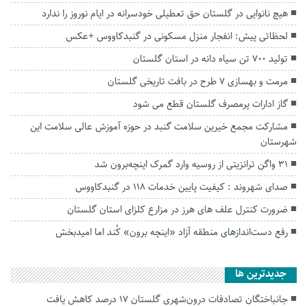
هیچ نانوایی در گلستان حق تعطیلی خودسرانه در ایام نوروز را ندارد
لحظاتی پیش: انفجار منزل مسکونی در گنبدکاووس +عکس
تولید ۷۰۰ تن سیاه دانه در استان گلستان
مرمت و بهسازی ۷ طرح در بافت تاریخی گلستان
گاز ادارات پرمصرف گلستان قطع می شود
مشارکت مجمع خیرین سلامت گنبد در حوزه آموزش عالی سلامت این
شهرستان
۳۱ واگن ترانزیتی از روسیه وارد گمرک اینچه‌برون شد
صدای شهروند : کیفیت پایین خدمات 118 در گنبدکاووس
ضرورت کنترل علف های هرز در مزارع کلزای استان گلستان
رفع‌ دست‌انداز‌های منطقه آزاد «اینچه برون» کُند اما امیدبخش
جديدترين ها
جانباختگان تصادفات درون‌شهری گلستان ۱۷ درصد کاهش یافت