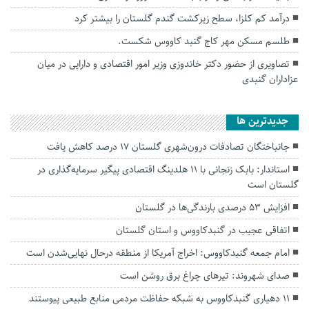
درآمد کم کلزا، سطح زیرکشت گندم گلستان را بیشتر کرد
طلسم مسکن مهر کاج گنبد کاووس شکست.
تصاویری از حضور دکتر خاندوزی وزیر امور اقتصادی و دارایی در میان
عزاداران گنبدی
جديدترين ها
جانباختگان تصادفات درون‌شهری گلستان ۱۷ درصد کاهش یافت
استاندار: بابک زنجانی با ۱۱ هلدینگ اقتصادی پیگیر سرمایه‌گذاری در
گلستان است
افزایش ۵۳ درصدی بارندگی‌ها در گلستان
اتفاقی عجیب در‌ گنبدکاووس و استان گلستان
امام جمعه گنبدکاووس: اخراج آمریکا از منطقه درحال نهایی‌شدن است
صدای شهروند: تیرهای چراغ برق روشن است
۱۱ دهیاری گنبدکاووس به شبکه حفاظت مردمی منابع طبیعی پیوستند