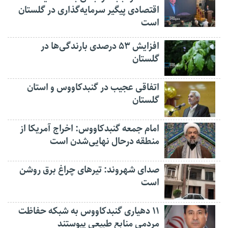
اقتصادی پیگیر سرمایه‌گذاری در گلستان
است
افزایش ۵۳ درصدی بارندگی‌ها در
گلستان
اتفاقی عجیب در‌ گنبدکاووس و استان
گلستان
امام جمعه گنبدکاووس: اخراج آمریکا از
منطقه درحال نهایی‌شدن است
صدای شهروند: تیرهای چراغ برق روشن
است
۱۱ دهیاری گنبدکاووس به شبکه حفاظت
مردمی منابع طبیعی پیوستند