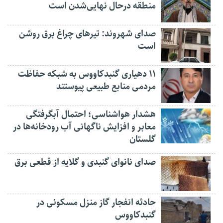
منطقه درحال نهایی‌شدن است
صدای شهروند: تیرهای چراغ برق روشن
است
۱۱ دهیاری گنبدکاووس به شبکه حفاظت
مردمی منابع طبیعی پیوستند
هشدار هواشناسی؛ احتمال آبگرفتگی
معابر و افزایش ناگهانی آب رودخانه‌ها در
گلستان
صدای نانوای گنبدی و گلایه از قطعی برق
حادثه انفجار گاز منزل مسکونی در
گنبدکاووس