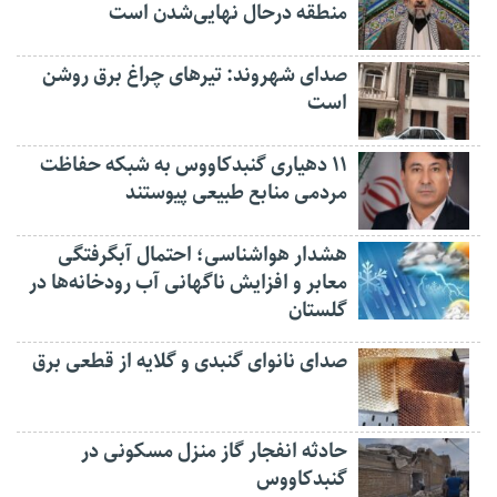
منطقه درحال نهایی‌شدن است
صدای شهروند: تیرهای چراغ برق روشن
است
۱۱ دهیاری گنبدکاووس به شبکه حفاظت
مردمی منابع طبیعی پیوستند
هشدار هواشناسی؛ احتمال آبگرفتگی
معابر و افزایش ناگهانی آب رودخانه‌ها در
گلستان
صدای نانوای گنبدی و گلایه از قطعی برق
حادثه انفجار گاز منزل مسکونی در
گنبدکاووس