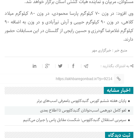
مسئولان، مربیان و نماینده هیأت کشتی استان برگزار خواهد شد.
وی افزود: در وزن ۷۰ کیلوگرم پارسا محمودی، در وزن ۸۰ کیلوگرم میلاد
کلاهی، در وزن ۹۰ کیلوگرم حبیبی و آرش نیرآبادی و در وزن به اضافه ۹۰
کیلوگرم غلامرضا گودرزی و حسین رایجی از گلستان در این مسابقات حضور
دارند.
منبع خبر : خبرگزاری مهر
به اشتراک بگذارید :
https://akhbaregonbad.ir/?p=9214
اخبار مشابه
پایان هفته ششم کورس گنبدکاووس بامعرفی اسب‌های برتر
لغو کامل دورهمی اسب‌دوانان گنبدکاووس تا اطلاع بعدی
سرمربی استقلال گنبدکاووس: شکست مقابل پاس را جبران می‌کنیم
ثبت دیدگاه