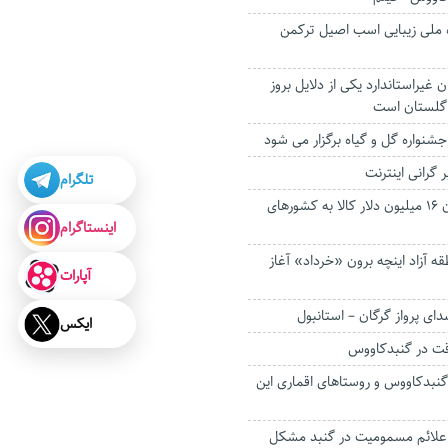
 ملی زیبایی اسب اصیل ترکمن
برگردان غیراستاندارد یکی از دلایل بروز
 گلستان است
نواره گل‌ و‌ گیاه برگزار می شود
 گرانی اینترنت
تلگرام
تعاونی‌های گلستان ۱۶ میلیون دلار کالا به کشورهای
اینستاگرام
 آزاد اینچه برون «خرداد» آغاز
آپارات
ای پرواز گرگان – استانبول
ایکس
گنبدکاووس و روستاهای اقماری این
ی علائم مسمومیت در گنبد مشکل