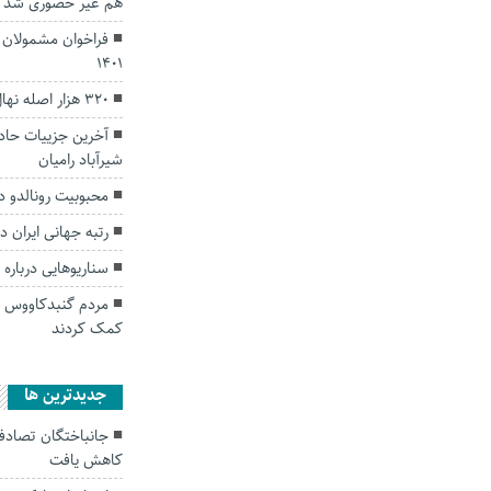
هم غیر حضوری شد
فراخوان مشمولان ا
۱۴۰۱
۳۲۰ هزار اصله نهال در مراتع گنبدکاووس کاشته شد
شیرآباد رامیان
محبوبیت رونالدو در
رتبه جهانی ایران در
سناریوهایی درباره پ
کمک کردند
جديدترين ها
کاهش یافت