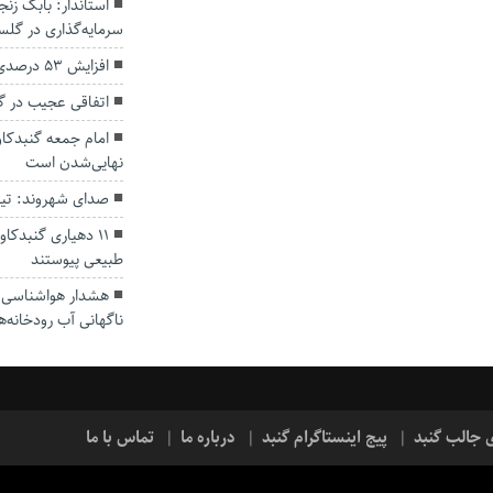
سرمایه‌گذاری در گل
افزایش ۵۳ درصدی بارندگی‌ها در گلستان
اتفاقی عجیب در‌ 
امام جمعه گنبدکاو
نهایی‌شدن است
صدای شهروند: تی
۱۱ دهیاری گنبدک
طبیعی پیوستند
هشدار هواشناسی؛ ا
ناگهانی آب رودخانه‌ه
ی جالب گنبد
پیج اینستاگرام گنبد
درباره ما
تماس با ما