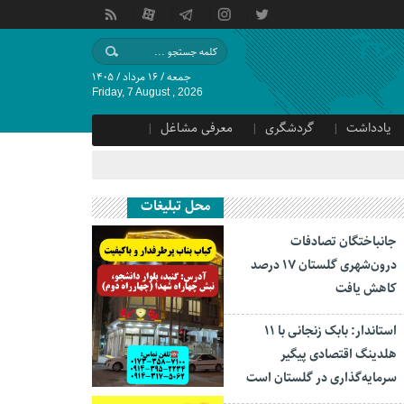
جمعه / ۱۶ مرداد / ۱۴۰۵
Friday, 7 August , 2026
یادداشت
گردشگری
معرفی مشاغل
محل تبلیغات
جانباختگان تصادفات
درون‌شهری گلستان ۱۷ درصد
کاهش یافت
استاندار: بابک زنجانی با ۱۱
هلدینگ اقتصادی پیگیر
سرمایه‌گذاری در گلستان است