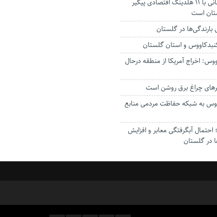
استاندار: بابک زنجانی با ۱۱ هلدینگ اقتصادی پیگیر
ستان است
گنبدکاووس و استان گلستان
وس: اخراج آمریکا از منطقه درحال
رهای چراغ برق روشن است
اووس به شبکه حفاظت مردمی منابع
حتمال آبگرفتگی معابر و افزایش
ا در گلستان