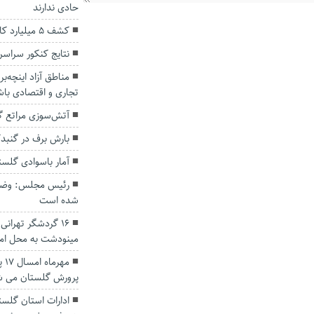
حادی ندارند
کشف ۵ میلیارد کالای قاچاق در گنبدکاووس
نتایج کنکور سراسری ۱۴۰۱ اعلام
مناطق آزاد اینچه‌ب
تجاری و اقتصادی باش
آتش‌سوزی مراتع گ
بارش برف در گنبد
آمار باسوادی گلست
رئیس مجلس: وضع گ
شده است
۱۶ گردشگر تهران
مینودشت به محل امن 
مه
پرورش گلستان می ش