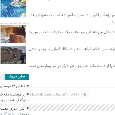
 پزشکی قانونی در محل حاضر شده‌اند و نمونه‌برداری‌ها و
ست.
 موجود نشان می‌دهد این موضوع به یک محدوده مشخص مربوط
 کارشناسی اعلام خواهد شد و دستگاه قضایی تا روشن شدن
را از دست داده‌اند و چهار نفر دیگر نیز در بیمارستان تحت
سایر خبرها
کاهش ۱۷ درصدی سرقت در استان گلستان
راز موفقیت یک خبرن
https://akhbaregonbad.ir/?p=14333
تاثیرگذار، شاخص و 
آتش سوزی مهیب در
دوجداره UPVC گنبدکاووس +فیلم