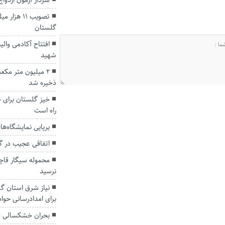
سردار آزمون ازدو
تصویب ۱۱ هز
گلستان
افتتاح آکادمی وال
شهید
۲ میلیون متر مک
ذخیره شد
خیز گلستان برای 
راه است
برپایی نمایشگاه‌ه
اتفاقی عجیب در‌ 
محموله سیگار قاچ
نرسید
نیاز شرق استان گل
برای امدادرسانی حوا
بحران خشکسالی د