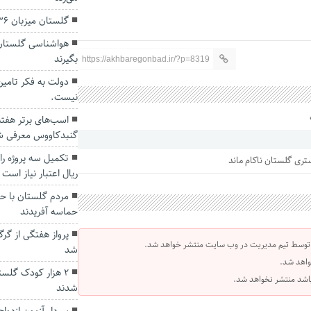
گلستان میزبان ۳۶ هزار تبعه خارجی مجاز است
هواشناسی گلستان: 
بگیرند
https://akhbaregonbad.ir/?p=8319
دولت به فکر تامی
نیست.
اسب‌های برتر هفت
گنبدکاووس معرفی ش
ریال اعتبار نیاز است
حماسه آفریدند
پرواز هفتگی از گرگ
 توسط تیم مدیریت در وب سایت منتشر خواهد شد.
شد
واهد شد.
۲ هزار کودک گلس
 باشد منتشر نخواهد شد.
شدند