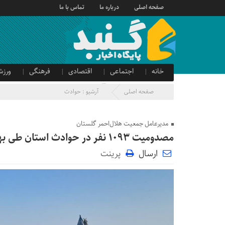
صفحه اصلی
درباره ما
تماس با ما
خانه
اجتماعی
اقتصادی
فرهنگی
ورزش
صدای شهروند
آگهی دولتی
صفحه اصلی
آرشیو :
حوادث
مدیرعامل جمعیت هلال‌احمر گلستان
مصدومیت ۱۰۹۳ نفر در حوادث استان طی بهار
ارسال
پرینت