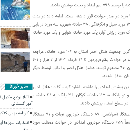
وی با بیان اینکه در این مدت سوانح جاده‌ای و ترافیکی با ۳۷۳ مورد در صدر حوادث قرار داشته است، ادامه داد: در مدت
مذکور امدادگران و نجاتگران این جمعیت ۲۹ حادثه کوهستان، ۱۲ مورد سیل و آبگرفتگی، ۳۸ حادثه شهری، سه مورد دریایی
 مورد ریزش آوار، یک مورد حادثه هوایی و یک مورد حادثه
مدیرعامل جمعیت هلال احمر گلستان با تأکید بر اینکه امدادگران جمعیت هلال احمر استان به ۱۰۴ مورد حادثه، مراجعه
حضوری و ۱۵ مورد مناسبتی، خدمات امدادی ارائه کردند، افزود: در حوادث یکم فروردین تا ۳۱ خرداد ۱۴۰۲ از ۳ هزار و ۴۰۱
نفر حادثه دیده یک هزار و ۹۳ نفر مصدوم شدند که از این میان ۴۱۰ مصدوم توسط عوامل هلال احمر و الباقی توسط دیگر
تان منتقل شدند.
سایر خبرها
رین پوشش امدادی را داشتند اشاره کرد و گفت: هلال احمر
مینودشت با پوشش دهی دو شهرستان مینودشت و گالیکش و دو پایگاه به ۱۱۵ حادثه، گرگان با ۳ پایگاه به ۱۱۱ حادثه و
آموز گلستانی
کارنامه نهایی کنکور ۱۴۰۱ منتشر
وی ناوگان امدادی به کارگیری شده در این حوادث را ۴۸۰ دستگاه آمبولانس، ۸۷ دستگاه خودروی نجات و ۹۱ دستگاه
خودروی کمک دار برشمرد و تصریح کرد: در مدت مذکور جمعاً ۶۵۸ دستگاه خودروی امدادی در حوادث مختلف مورد
انتخابات شوراها آ
می‌زند