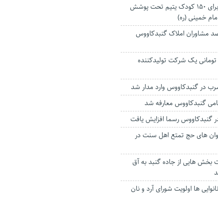
عیدی خیر گنبدی برای ۱۵۰ کودک یتیم تحت پوشش
مام خمینی (ره)
سب ۹۰ درصد مشاوران املاک گنبدکاووس
 میلیارد تومانی یک شرکت تولیدکننده
ظامی گنبدکاووس معارفه شد
در گنبدکاووس رسما افزایش یافت
ان های حج تمتع اهل سنت در
 بخش هایی از جاده گنبد به آق
د
نوایی ها اولویت شورای آرد و نان