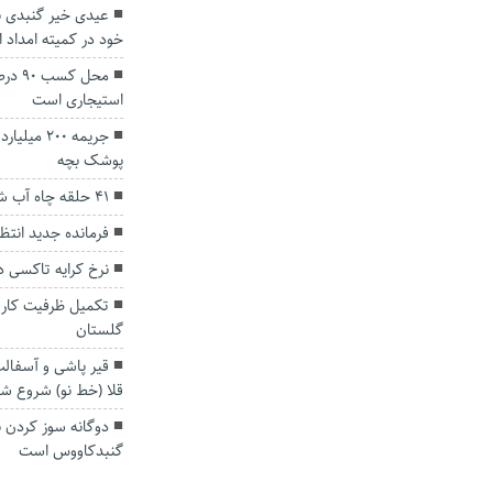
خود در کمیته امداد ا
محل ک
استیجاری است
جریمه ۲۰۰
پوشک بچه
۴۱ حلقه چاه آب شرب در گنبدکاووس وارد مدار شد
فرمانده جدید انت
نرخ کرایه تاکسی 
تکمیل ظرفیت کارو
گلستان
قیر پاشی و آسفالت
قلا (خط نو) شروع ش
دوگانه سوز کردن نا
گنبدکاووس است