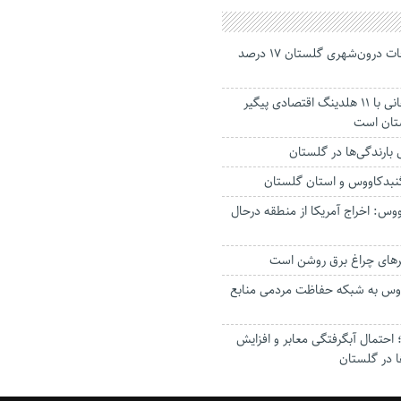
جانباختگان تصادفات درون‌شهری گلستان ۱۷ درصد
استاندار: بابک زنجانی با ۱۱ هلدینگ اقتصادی پیگیر
ستان است
گنبدکاووس و استان گلستان
وس: اخراج آمریکا از منطقه درحال
رهای چراغ برق روشن است
اووس به شبکه حفاظت مردمی منابع
حتمال آبگرفتگی معابر و افزایش
ا در گلستان