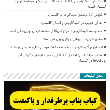
استاندار: بابک زنجانی با ۱۱ هلدینگ اقتصادی پیگیر سرمایه‌گذاری در
گلستان است
افزایش ۵۳ درصدی بارندگی‌ها در گلستان
اتفاقی عجیب در‌ گنبدکاووس و استان گلستان
امام جمعه گنبدکاووس: اخراج آمریکا از منطقه درحال نهایی‌شدن است
صدای شهروند: تیرهای چراغ برق روشن است
۱۱ دهیاری گنبدکاووس به شبکه حفاظت مردمی منابع طبیعی پیوستند
هشدار هواشناسی؛ احتمال آبگرفتگی معابر و افزایش ناگهانی آب
رودخانه‌ها در گلستان
محل تبلیغات