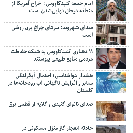
امام جمعه گنبدکاووس: اخراج آمریکا از
منطقه درحال نهایی‌شدن است
صدای شهروند: تیرهای چراغ برق روشن
است
۱۱ دهیاری گنبدکاووس به شبکه حفاظت
مردمی منابع طبیعی پیوستند
هشدار هواشناسی؛ احتمال آبگرفتگی
معابر و افزایش ناگهانی آب رودخانه‌ها در
گلستان
صدای نانوای گنبدی و گلایه از قطعی برق
حادثه انفجار گاز منزل مسکونی در