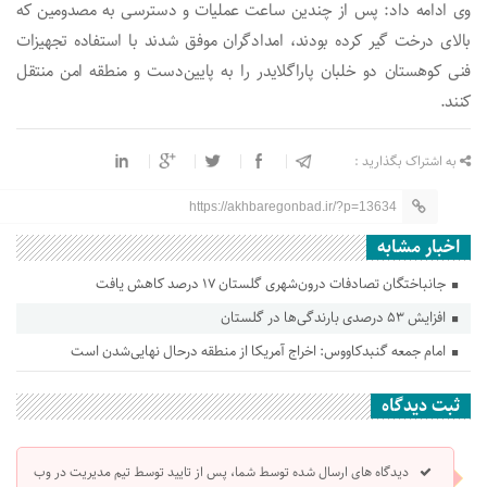
وی ادامه داد: پس از چندین ساعت عملیات و دسترسی به مصدومین که
بالای درخت گیر کرده بودند، امدادگران موفق شدند با استفاده تجهیزات
فنی کوهستان دو خلبان پاراگلایدر را به پایین‌دست و منطقه امن منتقل
کنند.
به اشتراک بگذارید :
https://akhbaregonbad.ir/?p=13634
اخبار مشابه
جانباختگان تصادفات درون‌شهری گلستان ۱۷ درصد کاهش یافت
افزایش ۵۳ درصدی بارندگی‌ها در گلستان
امام جمعه گنبدکاووس: اخراج آمریکا از منطقه درحال نهایی‌شدن است
ثبت دیدگاه
دیدگاه های ارسال شده توسط شما، پس از تایید توسط تیم مدیریت در وب