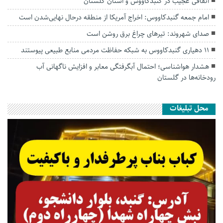
اتفاقی عجیب در‌ گنبدکاووس و استان گلستان
امام جمعه گنبدکاووس: اخراج آمریکا از منطقه درحال نهایی‌شدن است
صدای شهروند: تیرهای چراغ برق روشن است
۱۱ دهیاری گنبدکاووس به شبکه حفاظت مردمی منابع طبیعی پیوستند
هشدار هواشناسی؛ احتمال آبگرفتگی معابر و افزایش ناگهانی آب
رودخانه‌ها در گلستان
محل تبلیغات