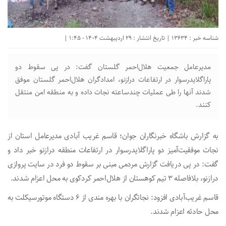
شناسه خبر : 13634 | تاریخ انتشار : 29 اردیبهشت 1404 - 1:45 |
مدیرعامل جمعیت هلال‌احمر گلستان گفت: در پی سقوط دو
پاراگلایدرسوار در ارتفاعات درازنو، امدادگران هلال‌احمر گلستان موفق
شدند آنها را طی عملیات چندساعته نجات داده و به منطقه امن منتقل
کنند.
به گزارش باشگاه خبرنگاران جوان؛ قاسم غریب آبادی مدیرعامل استان از
نجات موفقیت‌آمیز دو پاراگلایدرسوار در ارتفاعات منطقه درازنو خبر داد و
گفت: در پی دریافت گزارش مردمی مبنی بر سقوط دو فرد در سایت پروازی
درازنو، بلافاصله ۳ تیم کوهستان از هلال‌احمر کردکوی به محل اعزام شدند.
قاسم غریب‌آبادی افزود: نجاتگران با بهره مندی از ۶ دستگاه موتورسیکلت به
محل حادثه اعزام شدند.