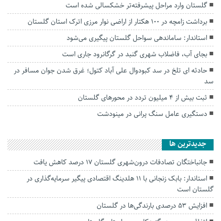
گلستان وارد مراحل پیشرفته‌تر خشکسالی شده است
برداشت زامچه در ۱٠٠ هکتار از اراضی نوار مرزی اترک استان گلستان
استاندار: ساماندهی سواحل گلستان پیگیری می‌شود
بجای آب، فاضلاب شهری گنبد در گرگانرود جاری است
حادثه ای تلخ در سد کبودوال علی آباد کتول؛ غرق شدن جوان مسافر در
سد
ثبت بیش از ۴ میلیون تردد در محور‌های گلستان
دستگیری عامل سنگ پرانی در مینودشت
جديدترين ها
جانباختگان تصادفات درون‌شهری گلستان ۱۷ درصد کاهش یافت
استاندار: بابک زنجانی با ۱۱ هلدینگ اقتصادی پیگیر سرمایه‌گذاری در
گلستان است
افزایش ۵۳ درصدی بارندگی‌ها در گلستان