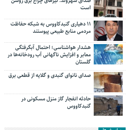
صدای شهروند: تیرهای چراغ برق روشن
است
۱۱ دهیاری گنبدکاووس به شبکه حفاظت
مردمی منابع طبیعی پیوستند
هشدار هواشناسی؛ احتمال آبگرفتگی
معابر و افزایش ناگهانی آب رودخانه‌ها در
گلستان
صدای نانوای گنبدی و گلایه از قطعی برق
حادثه انفجار گاز منزل مسکونی در
گنبدکاووس