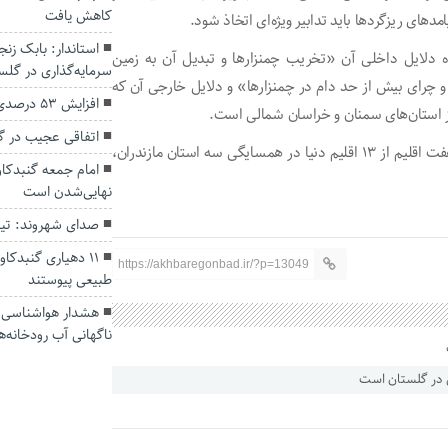
کاهش یافت
های ریزگرد‌ها باید تدابیر ویژه‌ای اتخاذ شود.
ارند که عمده دلایل داخلی آن «تخریب چمنزار‌ها و تبدیل آن به زمین
سرمایه‌گذاری در گل
چرای بیش از حد دام در چمنزارها» و دلایل خارجی آن که
افزایش ۵۳ درصدی بارندگی‌ها در گلستان
از استان‌های سمنان و خراسان شمالی است.
اتفاقی عجیب در‌ 
گلستان با بیش از ۲۰ هزار کیلومتر مربع وسعت و جای دادن هفت اقلیم از ۱۳ اقلیم دنیا در همسایگی سه استان مازندران،
امام جمعه گنبدکاو
نهایی‌شدن است
صدای شهروند: تی
۱۱ دهیاری گنبدک
https://akhbaregonbad.ir/?p=13049
طبیعی پیوستند
هشدار هواشناسی؛ ا
ناگهانی آب رودخانه‌ه