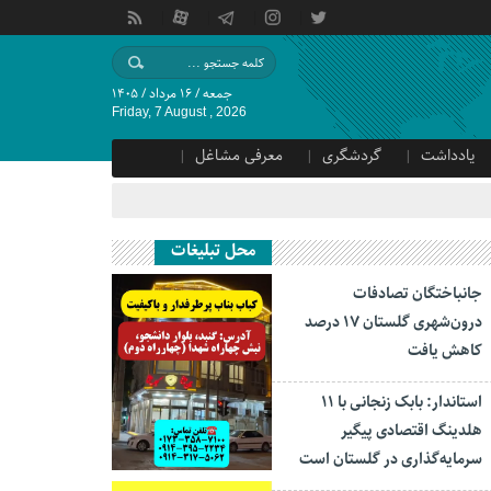
جمعه / ۱۶ مرداد / ۱۴۰۵
Friday, 7 August , 2026
یادداشت
گردشگری
معرفی مشاغل
محل تبلیغات
جانباختگان تصادفات
درون‌شهری گلستان ۱۷ درصد
کاهش یافت
استاندار: بابک زنجانی با ۱۱
هلدینگ اقتصادی پیگیر
سرمایه‌گذاری در گلستان است