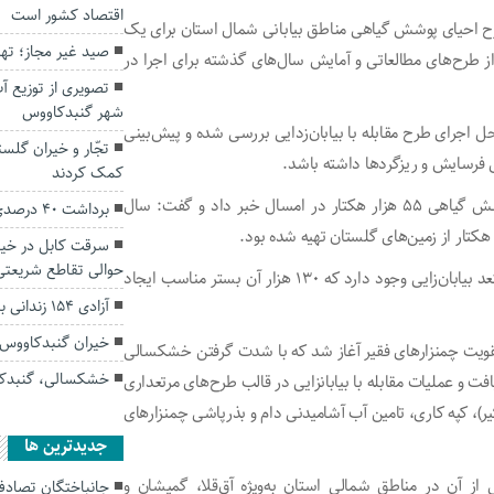
اقتصاد کشور است
طرح احیای پوشش گیاهی مناطق بیابانی شمال استان برای یک
صید غیر مجاز؛ تهد
لیارد ریال با بهره‌گیری از طرح‌های مطالعاتی و آمایش سال‌های گذشته برای اجرا در
تصویری از توزیع آ
شهر گنبدکاووس
اجرای طرح مقابله با بیابان‌زدایی بررسی شده و پیش‌بینی
فرسایش و ریزگرد‌ها داشته باشد.
کمک کردند
وی همچنین از تهیه طرح بیابان‌زدایی با اولویت‌بندی برای پوشش گیاهی ۵۵ هزار هکتار در امسال خبر داد و گفت: سال
برداشت ۴۰ درصدی هلو از باغ‌های گلستان
سرقت کابل در خیا
حوالی تقاطع شریعتی
طبق اعلام وی، در شمال گلستان ۳۰۶ هزار هکتار چمنزار مستعد بیابان‌زایی وجود دارد که ۱۳۰ هزار آن بستر مناسب ایجاد
آزادی ۱۵۴ زندانی بدهکار توسط نیکوکار گنبدی
خیران گنبدکاووس ۱۵ زندانی مالی را آزاد کرد
ی در چمنزار‌های گلستان از دهه ۷۰ با هدف تقویت چمنزار‌های فقیر آغاز شد که با شدت گرفتن خشکسالی
خشکسالی، گنبدکا
ص یافت و عملیات مقابله با بیابانزایی در قالب طرح‌های مرتعداری
ر)، کپه کاری، تامین آب آشامیدنی دام و بذرپاشی چمنزار‌های
جديدترين ها
وجهی از آن در مناطق شمالی استان به‌ویژه آق‌قلا، گمیشان و