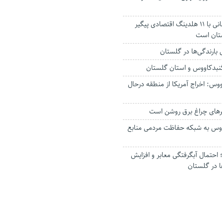
استاندار: بابک زنجانی با ۱۱ هلدینگ اقتصادی پیگیر
ستان است
گنبدکاووس و استان گلستان
وس: اخراج آمریکا از منطقه درحال
رهای چراغ برق روشن است
اووس به شبکه حفاظت مردمی منابع
حتمال آبگرفتگی معابر و افزایش
ا در گلستان