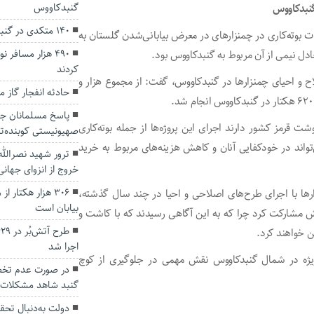
گنبدکاووس
گنبدکاووس
۱۴۰ متکدی در گنبدکاووس ساماندهی شدند
اد: سال گذشته ۲ هزار و ۹۰۰ هکتار عملیات بوته‌کاری در چمنزار‌های در معرض بیابانی‌شدن گلستان به
۴۹۰ هزار مسافر
کردند
 و احیای چمنزار‌ها در گنبدکاووس، گفت: از مجموع هزار و
حادثه انفجار گاز
پاسخ مسلمانان جها
شت قرمز کشور دارند اجرای این پروژه‌ها از جمله بوته‌کاری
صهیونیستی کوبنده‌تر
واند در خودکفایی آنان و کاهش هزینه‌های مربوط به خرید
ترور شهید نصرالله
خروج از انزوای جهان
۳۰۶ هزار هکتار 
ر‌ها با اجرای طرح‌های اصلاحی و احیا در چند سال گذشته،
بیابان است
ش مشارکت کرد چرا که به این آگاهی رسیدند که با کاشت و
ن خواهند کرد.
اجرا شد
ه ویژه در شمال گنبدکاووس نقش مهمی در جلوگیری از کوچ
در صورت عدم تخصی
گنبد شاهد مشکلات ا