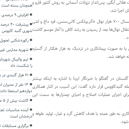
ت هلالی آبگیر، پس‌انداز نزولات آسمانی به روش کنتور فارو و
همچنان بسته است
افزایش ۹ درصدی نرخ رشد اقتصادی گلستان
رییس اداره منابع طبیعی و آبخیزداری گنبدکاووس بیان کرد: امسال ۷۰۰ هزار نهال «آتریپلکس کانی‌سنس، قره داغ و لنتی
پیشرفت ۰
تقال نهال‌ها بعد از رسیدن به رشد کافی با آغاز موسم کاشت
شهری گنبد کاووس
د.
رکوردشکنی تحویل 
 یا به صورت پیمانکاری در نزدیک به هزار هکتار از گستره
شهریه مدارس غیردو
ته خواهد شد.
تیم والیبال شهردا
را شکست داد
۶۱ هزار گنبدی در بافت‌ فرسوده زندگی می‌کنند
ستان در گفتگو با خبرنگار ایرنا با اشاره به اینکه بیشتر
۱۳ نفر از مدیرا
مله گنبدکاووس قرار دارد گفت: این آسیب در کنار همکاری
دوازدهم استعفا دادن
ای اجرای عملیات اصلاح و احیای چمنزار‌ها به سمت این
کاشت بیش از ۵ میلیون اصله نهال امسال در گلستان
آینده مناسبات تجا
کاری به طور عمده با هدف کاهش گرد و غبار، تولید علوفه و
درخشان است
شود.
برگزاری مسابقات تی