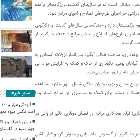
 ملی گنبدکاووس، بیابانی است که در سال‌های گذشته، ریزگرد‌های برآمده
 راهی جز اجرای طرح‌های اصلاح و احیای مراتع نبود.
قوم ترکمنستان دارد و خشکسالی سال‌های گذشته و دگرگونی
، اجرای طرح‌های اصلاح و احیای مراتع با هدف جلوگیری از
رعت گرفت.
 بوته‌کاری، ساخت هلالی آبگیر، پس‌انداز نزولات آسمانی به
ش گیاهان بومی، نگهداری از خاک و کمک به افزایش مواد آلی
چرای دام و قرق انجام می‌شود.
جوامع محلی و بهره برداران ساکن شمال شهرستان با مشاهده
ر همکاری بیشتر برای کمک به سرسبزی این مراتع شدند و با
سایر خبرها
آل
آفت مگس میوه مدیتر
ی) فیلم بوته‌کاری مراتع در فضای مجازی، تاثیر فراوانی در
بارش خفیف و پراکن
چهارشنبه در گلستان
 در جلوگیری از گسترش بیابان‌زایی و خیزش گرد و غبار ناشی
جا