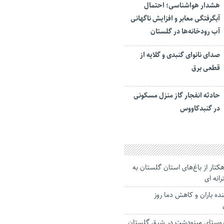
هشدار هواشناسی؛ احتمال
آبگرفتگی معابر و افزایش ناگهانی
آب رودخانه‌ها در گلستان
صدای نانوای گنبدی و گلایه از
قطعی برق
حادثه انفجار گاز منزل مسکونی
در گنبدکاووس
ودگی هزار و ۱۰۰ هکتار از باغ‌های استان گلستان به
انه ای
ده باران و کاهش دما روز
ده دسترسی ۱۰ روستای مینودشت در شرق گلستان