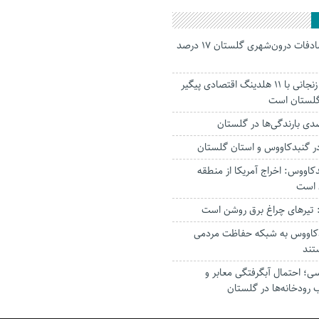
جانباختگان تصادفات درون‌شهری گلستان ۱۷ درصد
استاندار: بابک زنجانی با ۱۱ هلدینگ اقتصادی پیگیر
 گلستان است
ر‌ گنبدکاووس و استان گلستان
کاووس: اخراج آمریکا از منطقه
 است
تیرهای چراغ برق روشن است
بدکاووس به شبکه حفاظت مردمی
تند
؛ احتمال آبگرفتگی معابر و
 رودخانه‌ها در گلستان