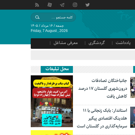
جمعه / ۱۶ مرداد / ۱۴۰۵
Friday, 7 August , 2026
یادداشت
گردشگری
معرفی مشاغل
محل تبلیغات
جانباختگان تصادفات
درون‌شهری گلستان ۱۷ درصد
کاهش یافت
استاندار: بابک زنجانی با ۱۱
هلدینگ اقتصادی پیگیر
سرمایه‌گذاری در گلستان است