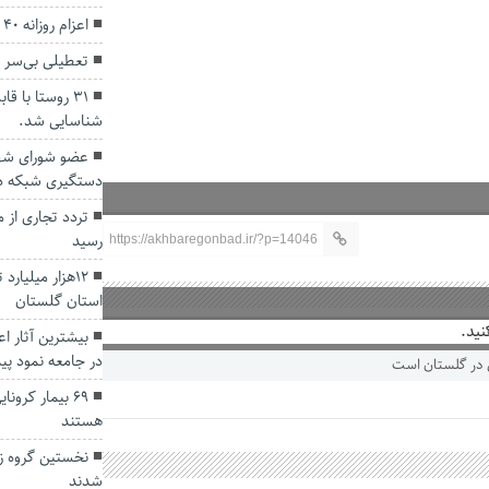
اعزام روزانه ۴۰ اتوبوس از گلستان به مشهد مقدس
تعطیلی بی‌سر و
۳۱ روستا با ق
شناسایی شد.
عضو شورای شهر
دستگیری شبکه در
رسید
https://akhbaregonbad.ir/?p=14046
۱۲هزار میلیارد
استان گلستان
نید.
بیشترین آثار ا
در جامعه نمود پی
۶۹ بیمار کرون
هستند
نخستین گروه ز
شدند