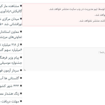
مشاهده مار کبر
 توسط تیم مدیریت در وب سایت منتشر خواهد شد.
گالیکش+یادآوری 
واهد شد.
میدان مرکزی ش
 باشد منتشر نخواهد شد.
نورافشانی شد +ف
معاون استاندا
تعاونی‌های مرزن
از 218 میل
6میلیارد سهم گنبد شد
پیام وزیر فرهن
جشنواره موسیقی ن
سردار آزمون فو
گلستانی ها آب ر
۴۴۴ شهر کشور در وضعیت زرد و آبی
زنگ هشدار مصر
مهلت دریافت س