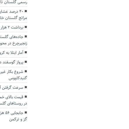
رسمی گلستان تا 
۴۰ درصد عشای
مراتع گلستان خا
برداشت ۲ هزار و ۳۰۰ تن نخود در گلستان
جاده‌های گلستا
زنجیرچرخ در محور
آمار ابتلا به ک
پرواز گوسفند 
شروع بکار غیر
گنبدکاووس
سرعت گرفتن آب
قیمت بالای خمی
در روستاهای گلس
جابجا
گز و ترکمن