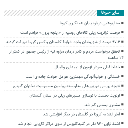
سایر خبرها
سناریوهایی درباره پایانِ همه‌گیری کرونا
فرصت ترانزیت ریلی کالاهای روسیه از «اینچه برون» فراهم است
۹۷.۶ درصد از شهروندان واجد شرایط گلستان واکسن کرونا دریافت کردند
تحقق درخواست مردم و کادر درمان مراوه تپه از رئیس جمهور در کمتر از
۲۴ ساعت
خداحافظی سردار آزمون از تیمداری والیبال
خستگی و خواب‌آلودگی مهمترین عوامل حوادث جاده‌ای است
نتیجه بررسی دوربین‌های مداربسته پیرامون مسمومیت دختران گنبدی
اولویت نخست با نوسازی مسیرهای ریلی در استان گلستان
مشتری بستنی کم ‌شد.
آمار ابتلا به کرونا در گلستان بار دیگر افزایشی شد
اشتغالزایی ۹۴۰ نفر در گنبدکاووس از سوی مراکز کاریابی انجام شد