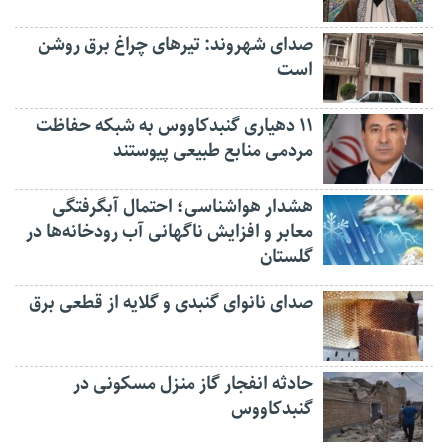
صدای شهروند: تیرهای چراغ برق روشن
است
۱۱ دهیاری گنبدکاووس به شبکه حفاظت
مردمی منابع طبیعی پیوستند
هشدار هواشناسی؛ احتمال آبگرفتگی
معابر و افزایش ناگهانی آب رودخانه‌ها در
گلستان
صدای نانوای گنبدی و گلایه از قطعی برق
حادثه انفجار گاز منزل مسکونی در
گنبدکاووس