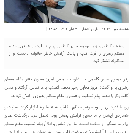
شناسه خبر : 14061 | تاریخ انتشار : 30 آبان 1404 - 22:54 |
یعقوب کاظمی، پدر مرحوم صابر کاظمی پیام تسلیت و همدری مقام
معظم رهبری را قوت قلب و باعث آرامش خاطر خانواده دانست و از
معظم‌له تشکر کرد.
پدر مرحوم صابر کاظمی با اشاره به تماس امروز معاون دفتر مقام معظم
رهبری با او گفت: امروز معاون رهبر معظم انقلاب با ما تماس گرفتند و ضمن
گفت‌و‌گو با بنده، پیام تسلیت و همدری مقام معظم رهبری را ابلاغ کردند.
وی با قدردانی از توجه رهبر معظم انقلاب به «صابر» اظهار کرد: تسلیت و
همدردی ایشان با ما بسیار آرامش بخش بود. تحمل درد درگذشت صابر
برای ما سنگین و سخت است، اما این تماس و ابلاغ پیام تسلیت مقام معظم
رهبری برای ما آرامش‌بخش و قوت قلب بود و به عنوان پدر صابر از ایشان