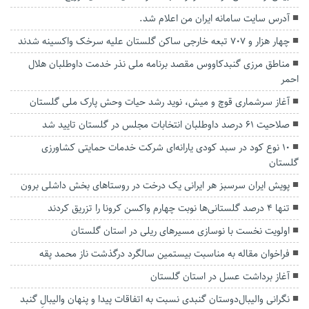
آدرس سایت سامانه ایران من اعلام شد.
چهار هزار و ۷۰۷ تبعه خارجی ساکن گلستان علیه سرخک واکسینه شدند
مناطق مرزی گنبدکاووس مقصد برنامه ملی نذر خدمت داوطلبان هلال
احمر
آغاز سرشماری قوچ و میش، نوید رشد حیات وحش پارک ملی گلستان
صلاحیت ۶۱ درصد داوطلبان انتخابات مجلس در گلستان تایید شد
۱۰ نوع کود در سبد کودی یارانه‌ای شرکت خدمات حمایتی کشاورزی
گلستان
پویش ایران سرسبز هر ایرانی یک درخت در روستاهای بخش داشلی برون
تنها 4 درصد گلستانی‌ها نوبت چهارم واکسن کرونا را تزریق کردند
اولویت نخست با نوسازی مسیرهای ریلی در استان گلستان
فراخوان مقاله به مناسبت بیستمین سالگرد درگذشت ناز محمد پقه
آغاز برداشت عسل در استان گلستان
نگرانی والیبال‌دوستان گنبدی نسبت به اتفاقات‌ پیدا و پنهان والیبالِ گنبد