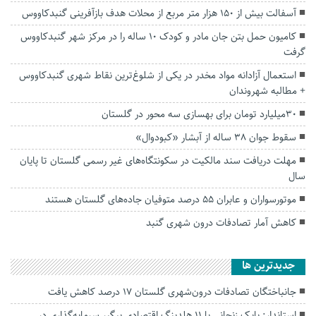
آسفالت بیش از ۱۵۰ هزار متر مربع از محلات هدف بازآفرینی گنبدکاووس
کامیون حمل بتن جان مادر و کودک ۱۰ ساله را در مرکز شهر گنبدکاووس
گرفت
استعمال آزادانه مواد مخدر در یکی از شلوغ‌ترین نقاط شهری گنبدکاووس
+ مطالبه شهروندان
۳۰میلیارد تومان برای بهسازی سه محور در گلستان
سقوط جوان ۳۸ ساله از آبشار «کبودوال»
مهلت دریافت سند مالکیت در سکونتگاه‌های غیر رسمی گلستان تا پایان
سال
موتورسواران و عابران ۵۵ درصد متوفیان جاده‌های گلستان هستند
کاهش آمار تصادفات درون شهری گنبد
جديدترين ها
جانباختگان تصادفات درون‌شهری گلستان ۱۷ درصد کاهش یافت
استاندار: بابک زنجانی با ۱۱ هلدینگ اقتصادی پیگیر سرمایه‌گذاری در