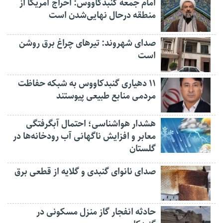
امام جمعه گنبدکاووس: اخراج آمریکا از
منطقه درحال نهایی‌شدن است
صدای شهروند: تیرهای چراغ برق روشن
است
۱۱ دهیاری گنبدکاووس به شبکه حفاظت
مردمی منابع طبیعی پیوستند
هشدار هواشناسی؛ احتمال آبگرفتگی
معابر و افزایش ناگهانی آب رودخانه‌ها در
گلستان
صدای نانوای گنبدی و گلایه از قطعی برق
حادثه انفجار گاز منزل مسکونی در