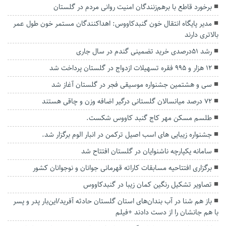
برخورد قاطع با برهم‌زنندگان امنیت روانی مردم در گلستان
مدیر پایگاه انتقال خون گنبدکاووس: اهداکنندگان مستمر خون طول عمر
بالاتری دارند
رشد ۵۱‌درصدی خرید تضمینی گندم در سال جاری
۱۲ هزار و ۹۹۵ فقره تسهیلات ازدواج در گلستان پرداخت شد
سی و هشتمین جشنواره موسیقی فجر در گلستان آغاز شد
۷۲ درصد میانسالان گلستانی درگیر اضافه وزن و چاقی هستند
طلسم مسکن مهر کاج گنبد کاووس شکست.
جشنواره زیبایی های اسب اصیل ترکمن در انبار الوم برگزار شد.
سامانه یکپارچه ناشنوایان در گلستان افتتاح شد
برگزاری افتتاحیه مسابقات کاراته قهرمانی جوانان و نوجوانان کشور
تصاویر تشکیل رنگین کمان زیبا در‌ گنبدکاووس
باز هم شنا در‌ آب بندان‌های استان گلستان حادثه آفرید/این‌بار پدر و پسر
با هم جانشان‌ را از دست دادند +فیلم