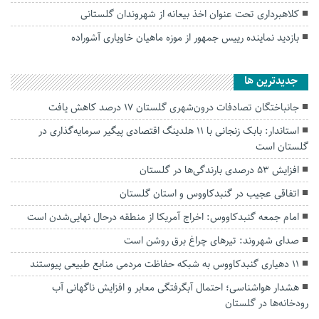
کلاهبرداری تحت عنوان اخذ بیعانه از شهروندان گلستانی
بازدید نماینده رییس جمهور از موزه ماهیان خاویاری آشوراده
جديدترين ها
جانباختگان تصادفات درون‌شهری گلستان ۱۷ درصد کاهش یافت
استاندار: بابک زنجانی با ۱۱ هلدینگ اقتصادی پیگیر سرمایه‌گذاری در
گلستان است
افزایش ۵۳ درصدی بارندگی‌ها در گلستان
اتفاقی عجیب در‌ گنبدکاووس و استان گلستان
امام جمعه گنبدکاووس: اخراج آمریکا از منطقه درحال نهایی‌شدن است
صدای شهروند: تیرهای چراغ برق روشن است
۱۱ دهیاری گنبدکاووس به شبکه حفاظت مردمی منابع طبیعی پیوستند
هشدار هواشناسی؛ احتمال آبگرفتگی معابر و افزایش ناگهانی آب
رودخانه‌ها در گلستان