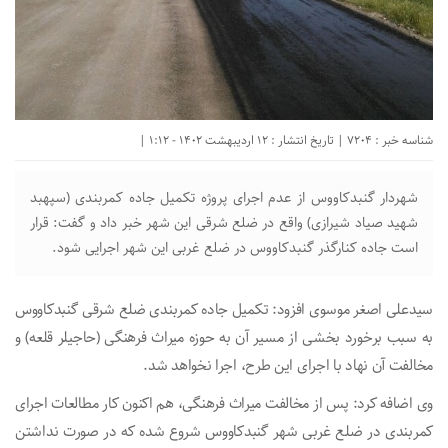
شناسه خبر : 7204 | تاریخ انتشار : 12 اردیبهشت 1402 - 1:12 |
شهردار گنبدکاووس از عدم اجرای پروژه تکمیل جاده کمربندی (سپهبد
شهید صیاد شیرازی) واقع در ضلع شرقی این شهر خبر داد و گفت: قرار
است جاده کنارگذر گنبدکاووس در ضلع غربی این شهر اجرایی شود.
سیدعلی اصغر موسوی افزود: تکمیل جاده کمربندی ضلع شرقی گنبدکاووس
به سبب برخورد بخشی از مسیر آن به حوزه میراث فرهنگی (حاجیلر قلعه) و
مخالفت آن نهاد با اجرای این طرح، اجرا نخواهد شد.
وی اضافه کرد: پس از مخالفت میراث فرهنگی، هم اکنون کار مطالعات اجرای
کمربندی در ضلع غربی شهر گنبدکاووس شروع شده که در صورت نداشتن