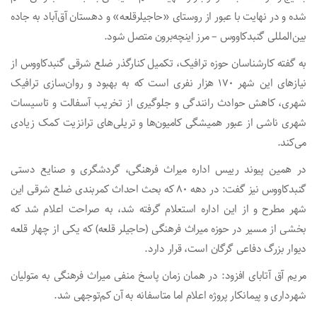
شده و در نهایت با عبور از روستای «حاجیلرقلعه» و دهستان آق‌آباد به جاده
بین‌المللی گنبدکاووس – مرز اینچه‌برون متصل شود.
به گفته کارشناسان حوزه ترافیک، تکمیل کنارگذر ضلع شرقی گنبدکاووس از
نیازهای این شهر ۱۷۰ هزار نفری است که به بهبود و روان‌سازی ترافیک
شهری، کاهش حوادث رانندگی و جلوگیری از تخریب آسفالت و تاسیسات
شهری ناشی از عبور همیشگی کامیون‌ها و تریلی‌های ترانزیت کمک زیادی
می‌کند.
در همین پیوند رییس اداره میراث فرهنگی، گردشگری و صنایع دستی
گنبدکاووس نیز گفت: در دهه ۸۰ که بحث احداث کمربندی ضلع شرقی این
شهر مطرح و از این اداره استعلام گرفته شد، به صراحت اعلام شد که
بخشی از مسیر در حوزه میراث فرهنگی (حاجیلر قلعه) که یکی از چهار قلعه
دیوار بزرگ دفاعی گرگان است، قرار دارد.
مریم آق آتابای افزود: در همان زمان پاسخ منفی میراث فرهنگی به متولیان
شهرداری و پیمانکار پروژه اعلام اما متاسفانه به آن کم‌توجهی شد.