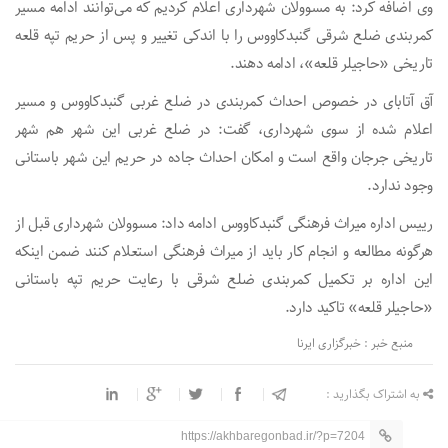
وی اضافه کرد: به مسوولان شهرداری اعلام کردیم که می‌توانند ادامه مسیر
کمربندی ضلع شرقی گنبدکاووس را با اندکی تغییر و پس از حریم تپه قلعه
تاریخی «حاجیلر قلعه»، ادامه دهند.
آق آتابای در خصوص احداث کمربندی در ضلع غربی گنبدکاووس و مسیر
اعلام شده از سوی شهرداری، گفت: در ضلع غربی این شهر هم شهر
تاریخی جرجان واقع است و امکان احداث جاده در حریم این شهر باستانی
وجود ندارد.
رییس اداره میراث فرهنگی گنبدکاووس ادامه داد: مسوولان شهرداری قبل از
هرگونه مطالعه و انجام کار باید از میراث فرهنگی استعلام کنند ضمن اینکه
این اداره بر تکمیل کمربندی ضلع شرقی با رعایت حریم تپه باستانی
«حاجیلر قلعه» تاکید دارد.
منبع خبر : خبرگزاری ایرنا
به اشتراک بگذارید :
https://akhbaregonbad.ir/?p=7204