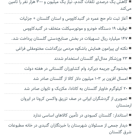
کاهش یک درصدی تلفات گندم، نیاز یک میلیون و ۳۰۰ هزار نفر را تامین
می‌کند
آغاز ثبت نام حج عمره در گنبدکاووس و استان گلستان + جزئیات
توقيف 19 دستگاه خودرو و موتورسيكلت متخلف در گنبدكاووس
۱۴۷ میلیارد ریال تسهیلات در بخش صنایع‌دستی گلستان پرداخت شد.
نکته ای پیرامون همایش باشکوه مردمی بزرگداشت مختومقلی فراغی
۲۳ ورزشکار مدال‌آور گلستان استخدام شدند
بخشودگی جریمه دیرکرد وام کشاورزان گلستانی در هفته دولت
امسال افزون بر ۱۰۳ میلیون دلار کالا از گلستان صادر شد
۲۰ کیلوگرم خاویار گلستان به کانادا، مکزیک و تایوان صادر شد
تصویری از گردشگران ایرانی در صف تزریق واکسن کرونا در ایروان
ارمنستان
استاندار: گلستان کمبودی در تأمین کالاهای اساسی ندارد
دیدار جمعی از مسئولان شهرستان با خبرنگاران گنبدی در خانه مطبوعات
شرق گلستان