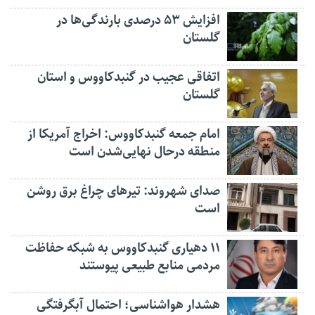
افزایش ۵۳ درصدی بارندگی‌ها در
گلستان
اتفاقی عجیب در‌ گنبدکاووس و استان
گلستان
امام جمعه گنبدکاووس: اخراج آمریکا از
منطقه درحال نهایی‌شدن است
صدای شهروند: تیرهای چراغ برق روشن
است
۱۱ دهیاری گنبدکاووس به شبکه حفاظت
مردمی منابع طبیعی پیوستند
هشدار هواشناسی؛ احتمال آبگرفتگی