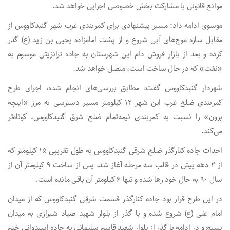
موانع قانونی با مشارکت بخش خصوصی اجرایی خواهد شد.
موسوی ادامه داد: مسیر پیشنهادی برای کمربندی غرب شهر گنبدکاووس از
مقابل سازه موج‌های آبی شروع و از پشت امامزاده یحیی بن زید (ع) گذر
کرده و بعد از بازار فروش دام این شهرستان به جاده ترانزیتی موسوم به
«نفت» که در حال ساخت است، متصل خواهد شد.
شهردار گنبدکاووس گفت: مطابق بررسی‌های انجام شده، اجرای طرح
کمربندی ضلع غرب این شهر ۱۲ کیلومتر مسیر دسترسی به مرز «اینچه
برون» را نسبت به کمربندی نیمه‌تمام ضلع شرق گنبدکاووس، کوتاه‌تر
می‌کند.
احداث جاده کنارگذر ضلع شرقی گنبدکاووس به طول تقریبی ۱۵ کیلومتر که
از ۲ دهه پیش در قالب سه مرحله آغاز شد، پس از ساخت ۹ کیلومتر آن از
سال ۹۰ به حال خود رها شده و تنها ۶ کیلومتر آن باقی مانده است.
در این طرح قرار بود جاده کنارگذر قسمت شرقی گنبدکاووس که از میدان
امام علی (ع) شروع شده و با گذر از بلوار شهید صیاد شیرازی به میدان
بسیج و در ادامه با گذر از بلوار شهید قاسم سلیمانی به جاده اسبدوانی ختم