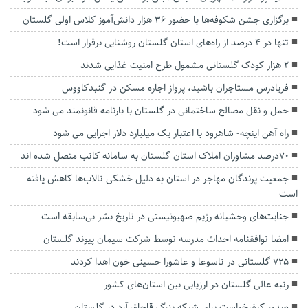
برگزاری جشن شکوفه‌ها با حضور ۳۶ هزار دانش‌آموز کلاس اولی گلستان
تنها در ۴ درصد از راه‌های ‌استان گلستان روشنایی برقرار است!
۲ هزار کودک گلستانی مشمول طرح امنیت غذایی شدند
فریادرس مستاجران باشید، پرواز اجاره مسکن در گنبدکاووس
حمل و نقل مصالح ساختمانی در گلستان با بارنامه قانونمند می شود
راه آهن اینچه- شاهرود با اعتبار یک میلیارد دلار اجرایی می شود
۷٠درصد مشاوران املاک استان گلستان به سامانه کاتب متصل شده اند
جمعیت پرندگان مهاجر در استان به دلیل خشکی تالاب‌ها کاهش یافته
است
جنایت‌های وحشیانه‌ رژیم صهیونیستی در تاریخ بشر بی‌سابقه است
امضا توافقنامه احداث مدرسه توسط شرکت سیمان پیوند گلستان
۷۲۵ گلستانی‌ در تاسوعا و عاشورا حسینی خون اهدا کردند
رتبه عالی گلستان در ارزیابی بین استان‌های کشور
صدور کیفرخواست برای شبکه بزرگ قاچاق آرد در گلستان