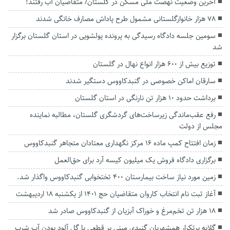
آخرین وضعیت نهضت ملی مسکن در گلستان/ متقاضیان آب رفتند!
۷۸ هزار خانوارگلستانی مشمول طرح پاداش مصارف خانگی شدند
سومین جلسه دادگاه رسیدگی به پرونده پولشویی در استان گلستان برگزار
شد
توزیع بیش از ۶۰۰ هزار انواع نهال در گلستان
سارقان اماکن خصوصی در گنبدکاووس دستگیر شدند
برداشت حدود ۱۰ هزار تن نارنگی در استان گلستان
رفع عقب‌ماندگی زیرساخت‌های گردشگری گلستان، مطالبه نماینده
مجلس از دولت
زمان افتتاح کمپ ماده 16 مرکز نگهداری معتادان متجاهر گنبدکاووس
برگزاری دادگاه فروش یک میلیون کیسه آرد برای حق‌العمل‌
زمین مورد نیاز ساخت بیمارستان ۴۰۰ تختخوابی گنبدکاووس واگذار شد.
آغاز ثبت نام انتخاب کاروان متقاضیان حج ۱۴۰۱ از یکشنبه ۱۸ اردیبهشت
۱۸ هزار تن تخم‌مرغ و خوراک آبزیان از گنبدکاووس صادر شد
گلایه پرتکرار همشهریان گنبدی مبنی بر قطعی یا گل آلود بودن آب شرب