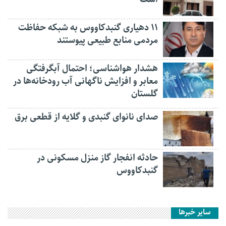
۱۱ دهیاری گنبدکاووس به شبکه حفاظت
مردمی منابع طبیعی پیوستند
هشدار هواشناسی؛ احتمال آبگرفتگی
معابر و افزایش ناگهانی آب رودخانه‌ها در
گلستان
صدای نانوای گنبدی و گلایه از قطعی برق
حادثه انفجار گاز منزل مسکونی در
گنبدکاووس
سایر خبرها