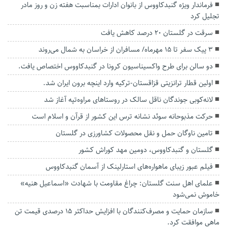
فرماندار ویژه گنبدکاووس از بانوان ادارات بمناسبت هفته زن و روز مادر
تجلیل کرد
سرقت در گلستان ۲۰ درصد کاهش یافت
۳ پیک سفر تا ۱۵ مهرماه/ مسافران از خراسان به شمال می‌روند
دو سالن برای طرح واکسیناسیون کرونا در گنبدکاووس اختصاص یافت.
اولین قطار ترانزیتی قزاقستان-ترکیه وارد اینچه برون ایران شد.
لانه‌کوبی جوندگان ناقل سالک در روستاهای مراوه‌تپه آغاز شد
حرکت مذبوحانه سوئد نشانه ترس این کشور از قرآن و اسلام است
تامین ناوگان حمل و نقل محصولات کشاورزی در گلستان
گلستان و گنبدکاووس، دومین مهد کوراش کشور
فیلم عبور زیبای ماهواره‌های استارلینک از آسمان گنبدکاووس
علمای اهل سنت گلستان: چراغ مقاومت با شهادت «اسماعیل هنیه»
خاموش نمی‌شود
سازمان حمایت و مصرف‌کنندگان با افزایش حداکثر ۱۵ درصدی قیمت تن
ماهی موافقت کرد.