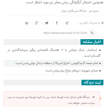
همچنین احتمال آبگرفتگی برخی معابر نیز مورد انتظار است.
منبع خبر : باشگاه خبرنگاران جوان
به اشتراک بگذارید :
https://akhbaregonbad.ir/?p=3506
اخبار مشابه
استاندار: بابک زنجانی با ۱۱ هلدینگ اقتصادی پیگیر سرمایه‌گذاری در
گلستان است
امام جمعه گنبدکاووس: اخراج آمریکا از منطقه درحال نهایی‌شدن است
صدای شهروند: تیرهای چراغ برق روشن است
ثبت دیدگاه
دیدگاه های ارسال شده توسط شما، پس از تایید توسط تیم مدیریت در وب
سایت منتشر خواهد شد.