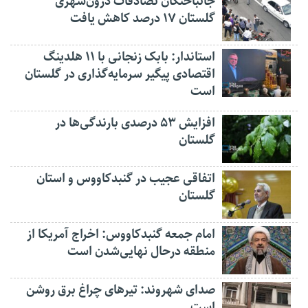
جانباختگان تصادفات درون‌شهری
گلستان ۱۷ درصد کاهش یافت
استاندار: بابک زنجانی با ۱۱ هلدینگ
اقتصادی پیگیر سرمایه‌گذاری در گلستان
است
افزایش ۵۳ درصدی بارندگی‌ها در
گلستان
اتفاقی عجیب در‌ گنبدکاووس و استان
گلستان
امام جمعه گنبدکاووس: اخراج آمریکا از
منطقه درحال نهایی‌شدن است
صدای شهروند: تیرهای چراغ برق روشن
است