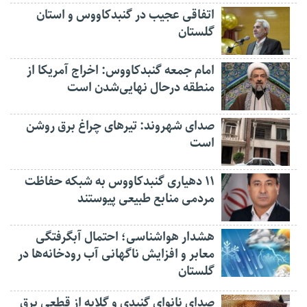
اتفاقی عجیب در‌ گنبدکاووس و استان
گلستان
امام جمعه گنبدکاووس: اخراج آمریکا از
منطقه درحال نهایی‌شدن است
صدای شهروند: تیرهای چراغ برق روشن
است
۱۱ دهیاری گنبدکاووس به شبکه حفاظت
مردمی منابع طبیعی پیوستند
هشدار هواشناسی؛ احتمال آبگرفتگی
معابر و افزایش ناگهانی آب رودخانه‌ها در
گلستان
صدای نانوای گنبدی و گلایه از قطعی برق