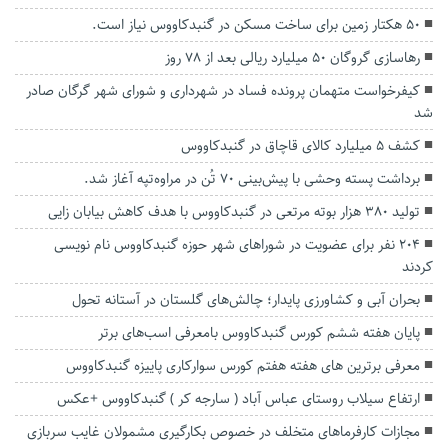
۵۰ هکتار زمین برای ساخت مسکن در گنبدکاووس نیاز است.
رهاسازی گروگان ۵۰ میلیارد ریالی بعد از ۷۸ روز
کیفرخواست متهمان پرونده فساد در شهرداری و شورای شهر گرگان صادر
شد
کشف ۵ میلیارد کالای قاچاق در گنبدکاووس
برداشت پسته وحشی با پیش‌بینی ۷۰ تُن در مراوه‌تپه آغاز شد.
تولید ۳۸۰ هزار بوته مرتعی در گنبدکاووس با هدف کاهش بیابان زایی
۲۰۴ نفر برای عضویت در شوراهای شهر حوزه گنبدکاووس نام نویسی
کردند
بحران آبی و کشاورزی پایدار؛ چالش‌های گلستان در آستانه تحول
پایان هفته ششم کورس گنبدکاووس بامعرفی اسب‌های برتر
معرفی برترین های هفته هفتم کورس سوارکاری پاییزه گنبدکاووس
ارتفاع سیلاب روستای عباس آباد ( سارجه کر ) گنبدکاووس +عکس
مجازات کارفرما‌های متخلف در خصوص بکارگیری مشمولان غایب سربازی