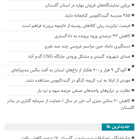
برپایی نمایشگاه‌های فروش بهاره در استان گلستان
۴۵۵ مدرسه گنبدکاووس کتابخانه دارند
فرصت ترانزیت ریلی کالاهای روسیه از «اینچه برون» فراهم است
کاهش ۴۳ درصدی ورود پرونده به دادگستری
دستگیری داماد حین مراسم عروسی چند صد نفری
صدای شهروند گنبدی و مشکل ورودی جایگاه CNG گدم آباد
آلودگی ۹ هزار و ۲۰۰ هکتار از باغ‌های استان به آفت مگس مدیترانه‌ای
موردی از ابتلا به تب کریمه کنگو در گنبدکاووس مشاهده نشد.
نظارت بر ترازوهای واحدهای صنفی عرضه میوه و تره بار
کاهش ۲۰ سانتی متری آب خزر در سال / حمایت از سرمایه گذاری در بنادر
گلستان
جديدترين ها
جانباختگان تصادفات درون‌شهری گلستان ۱۷ درصد کاهش یافت