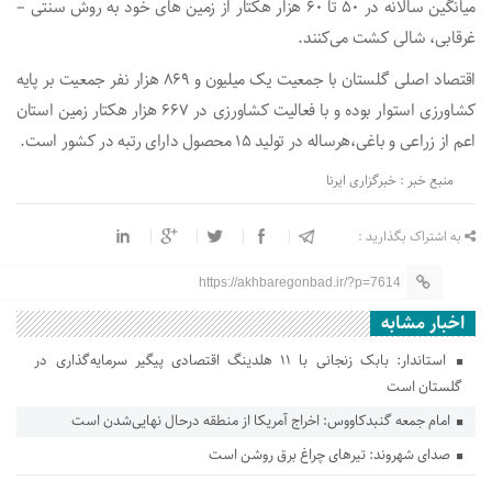
میانگین سالانه در ۵۰ تا ۶۰ هزار هکتار از زمین های خود به روش سنتی –
غرقابی، شالی کشت می‌کنند.
اقتصاد اصلی گلستان با جمعیت یک میلیون و ۸۶۹ هزار نفر جمعیت بر پایه
کشاورزی استوار بوده و با فعالیت کشاورزی در ۶۶۷ هزار هکتار زمین استان
اعم از زراعی و باغی،هرساله در تولید ۱۵ محصول دارای رتبه در کشور است.
منبع خبر : خبرگزاری ایرنا
به اشتراک بگذارید :
https://akhbaregonbad.ir/?p=7614
اخبار مشابه
استاندار: بابک زنجانی با ۱۱ هلدینگ اقتصادی پیگیر سرمایه‌گذاری در
گلستان است
امام جمعه گنبدکاووس: اخراج آمریکا از منطقه درحال نهایی‌شدن است
صدای شهروند: تیرهای چراغ برق روشن است