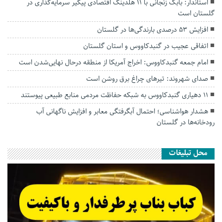
استاندار: بابک زنجانی با ۱۱ هلدینگ اقتصادی پیگیر سرمایه‌گذاری در
گلستان است
افزایش ۵۳ درصدی بارندگی‌ها در گلستان
اتفاقی عجیب در‌ گنبدکاووس و استان گلستان
امام جمعه گنبدکاووس: اخراج آمریکا از منطقه درحال نهایی‌شدن است
صدای شهروند: تیرهای چراغ برق روشن است
۱۱ دهیاری گنبدکاووس به شبکه حفاظت مردمی منابع طبیعی پیوستند
هشدار هواشناسی؛ احتمال آبگرفتگی معابر و افزایش ناگهانی آب
رودخانه‌ها در گلستان
محل تبلیغات