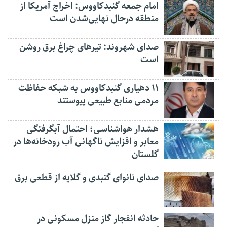
امام جمعه گنبدکاووس: اخراج آمریکا از
منطقه درحال نهایی‌شدن است
صدای شهروند: تیرهای چراغ برق روشن
است
۱۱ دهیاری گنبدکاووس به شبکه حفاظت
مردمی منابع طبیعی پیوستند
هشدار هواشناسی؛ احتمال آبگرفتگی
معابر و افزایش ناگهانی آب رودخانه‌ها در
گلستان
صدای نانوای گنبدی و گلایه از قطعی برق
حادثه انفجار گاز منزل مسکونی در