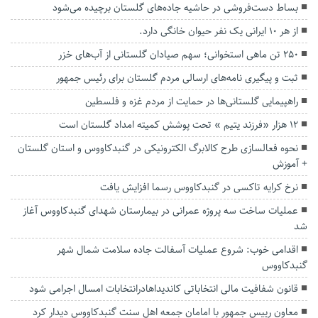
بساط دست‌فروشی در حاشیه جاده‌های گلستان برچیده می‌شود
از هر ۱۰ ایرانی یک نفر حیوان خانگی دارد.
۲۵۰ تن ماهی استخوانی؛ سهم صیادان گلستانی از آب‌های خزر
ثبت و پیگیری نامه‌های ارسالی مردم گلستان برای رئیس جمهور
راهپیمایی گلستانی‌ها در حمایت از مردم غزه و فلسطین
۱۲ هزار «فرزند یتیم » تحت پوشش کمیته امداد گلستان است
نحوه فعالسازی طرح کالابرگ الکترونیکی در گنبدکاووس و استان گلستان
+ آموزش
نرخ کرایه تاکسی در گنبدکاووس رسما افزایش یافت
عملیات ساخت سه پروژه عمرانی در بیمارستان شهدای گنبدکاووس آغاز
شد
اقدامی خوب: شروع عملیات آسفالت جاده سلامت شمال شهر
گنبدکاووس
قانون شفافیت مالی انتخاباتی کاندیداهادرانتخابات امسال اجرامی شود
معاون رییس جمهور با امامان جمعه اهل سنت گنبدکاووس دیدار کرد