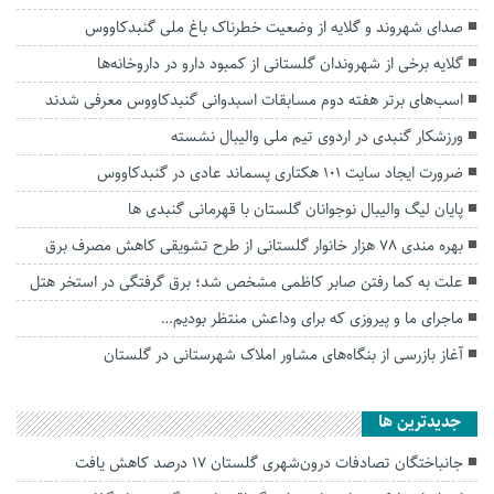
صدای شهروند و گلایه از وضعیت خطرناک باغ ملی گنبدکاووس
گلایه برخی از شهروندان گلستانی از کمبود دارو در داروخانه‌ها
اسب‌های برتر هفته دوم مسابقات اسبدوانی گنبدکاووس معرفی شدند
ورزشکار گنبدی در اردوی تیم ملی والیبال نشسته
ضرورت ایجاد سایت ۱۰۱ هکتاری پسماند عادی در گنبدکاووس
پایان لیگ والیبال نوجوانان گلستان با قهرمانی گنبدی ها
بهره مندی ۷۸ هزار خانوار گلستانی از طرح تشویقی کاهش مصرف برق
علت به کما رفتن صابر کاظمی مشخص شد؛ برق گرفتگی در استخر هتل
ماجرای ما و پیروزی که برای وداعش منتظر بودیم…
آغاز بازرسی از بنگاه‌های مشاور املاک شهرستانی در گلستان
جديدترين ها
جانباختگان تصادفات درون‌شهری گلستان ۱۷ درصد کاهش یافت