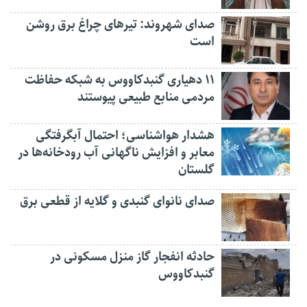
صدای شهروند: تیرهای چراغ برق روشن
است
۱۱ دهیاری گنبدکاووس به شبکه حفاظت
مردمی منابع طبیعی پیوستند
هشدار هواشناسی؛ احتمال آبگرفتگی
معابر و افزایش ناگهانی آب رودخانه‌ها در
گلستان
صدای نانوای گنبدی و گلایه از قطعی برق
حادثه انفجار گاز منزل مسکونی در
گنبدکاووس