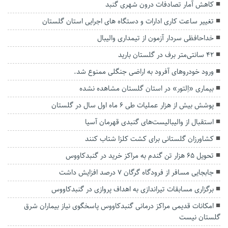
کاهش آمار تصادفات درون شهری گنبد
تغییر ساعت کاری ادارات و دستگاه های اجرایی استان گلستان
خداحافظی سردار آزمون از تیمداری والیبال
۴۲ سانتی‌متر برف در گلستان بارید
ورود خودروهای آفرود به اراضی جنگلی ممنوع شد.
بیماری «اِلتور» در استان گلستان مشاهده نشده
پوشش بیش از هزار عملیات طی ۶ ماه اول سال در گلستان
استقبال از والیبالیست‌های گنبدی قهرمان آسیا
کشاورزان گلستانی برای کشت کلزا شتاب کنند
تحویل ۶۵ هزار تن گندم به مراکز خرید در گنبدکاووس
جابجایی مسافر از فرودگاه گرگان ۷ درصد افزایش داشت
برگزاری مسابقات تیراندازی به اهداف پروازی در گنبدکاووس
امکانات قدیمی مراکز درمانی گنبدکاووس پاسخگوی نیاز بیماران شرق
گلستان نیست