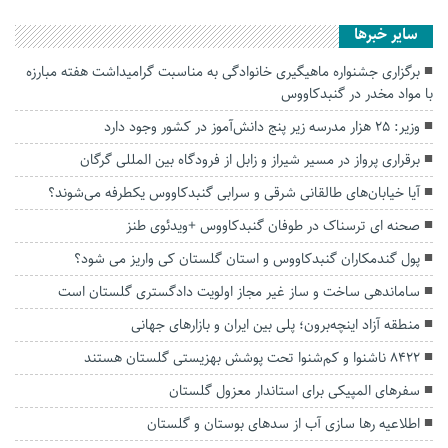
سایر خبرها
برگزاری جشنواره ماهیگیری خانوادگی به‌ مناسبت گرامیداشت هفته مبارزه
با مواد مخدر در گنبدکاووس
وزیر: ۲۵ هزار مدرسه زیر پنج دانش‌آموز در کشور وجود دارد
برقراری پرواز در مسیر شیراز و زابل از فرودگاه بین المللی گرگان
آیا خیابان‌های طالقانی شرقی و سرابی گنبدکاووس یکطرفه می‌شوند؟
صحنه ای ترسناک در طوفان گنبدکاووس +ویدئوی طنز
پول گندمکاران گنبدکاووس و استان گلستان کی واریز می شود؟
ساماندهی ساخت و ساز غیر مجاز اولویت دادگستری گلستان است
منطقه آزاد اینچه‌برون؛ پلی بین ایران و بازارهای جهانی
8422 ناشنوا و کم‌شنوا تحت پوشش بهزیستی گلستان هستند
سفرهای المپیکی برای استاندار معزول گلستان
اطلاعیه رها سازی آب از سد‌های بوستان و گلستان