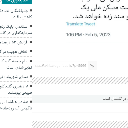
جديدترين ها
کاهش یافت
سرمایه‌گذاری در گل
افزایش ۵۳ درصدی بارندگی‌ها در گلستان
اتفاقی عجیب در‌ 
امام جمعه گنبدکاو
https://akhbaregonbad.ir/?p=5966
نهایی‌شدن است
صدای شهروند: تی
۱۱ دهیاری گنبدک
طبیعی پیوستند
هشدار هواشناسی؛ ا
ناگهانی آب رودخانه‌ه