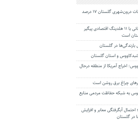
جانباختگان تصادفات درون‌شهری گلستان ۱۷ درصد
استاندار: بابک زنجانی با ۱۱ هلدینگ اقتصادی پیگیر
ستان است
گنبدکاووس و استان گلستان
وس: اخراج آمریکا از منطقه درحال
رهای چراغ برق روشن است
اووس به شبکه حفاظت مردمی منابع
حتمال آبگرفتگی معابر و افزایش
ا در گلستان