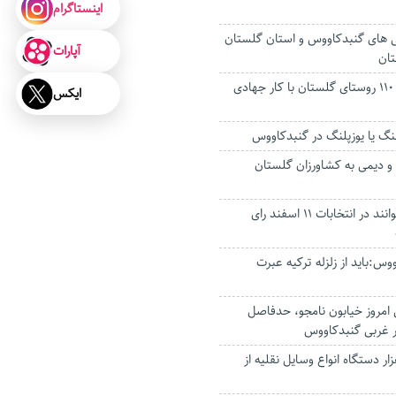
اینستاگرام
 های گنبدکاووس و استان گلستان
آپارات
تان
مشکل راه ارتباطی ۱۱۰ روستای گلستان با کار جهادی
ایکس
گ یا یوزپلنگ در گنبدکاووس
 و دیمی به کشاورزان گلستان
چند گلستانی می‌توانند در انتخابات ۱۱ اسفند رای
وس:باید از زلزله ترکیه عبرت
 امروز خیابون نامجو، حدفاصل
یه بیش از ۱۹ هزار دستگاه انواع وسایل نقلیه از