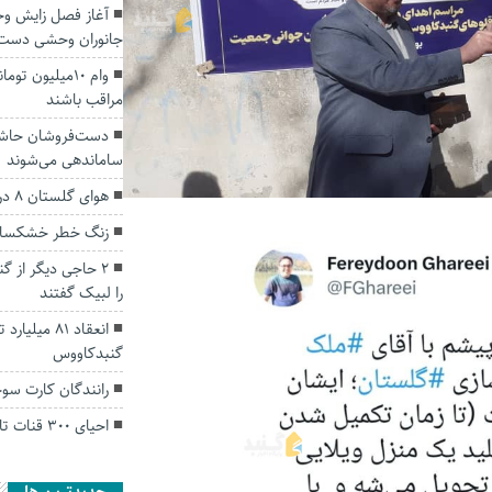
آغاز فصل زایش وح
جانوران وحشی دست 
وام ۱۰میلیون‌ 
مراقب باشند
دست‌فروشان حاشیه
ساماندهی می‌شوند
هوای گلستان ۸ درجه خنک می شود
زنگ خطر خشکسالی
۲ حاجی دیگر از 
را لبیک گفتند
انعقاد ۸۱ م
گنبدکاووس
رانندگان کارت سو
احیای ۳۰۰ قنات تا ۳ سال آینده در گلستان