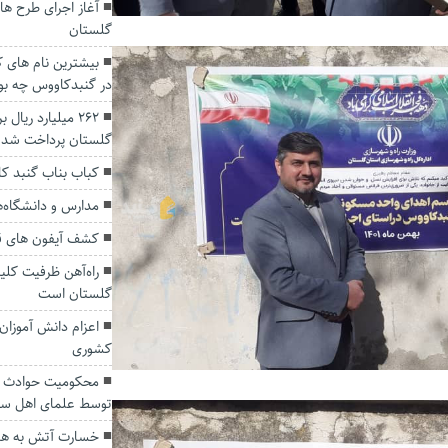
گلستان
در گنبدکاووس چه بو
۲۶۲ میلیارد ریا
گلستان پرداخت شد
کباب بناب گنبد ک
مدارس و دانشگاه‌ه
کشف آیفون های ق
راه‌آهن ظرفیت کلی
گلستان است
اعزام دانش آموزان
کشوری
محکومیت حوادث تر
توسط علمای اهل سن
خسارت آتش به هشت