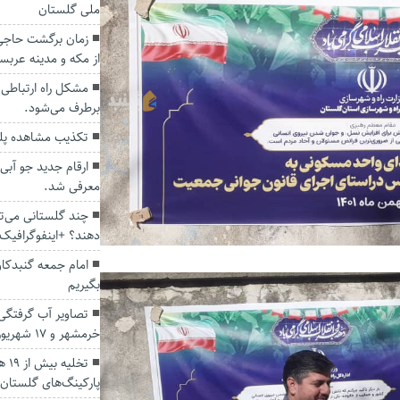
ملی گلستان
زمان برگشت حاجی
از مکه و مدینه عربس
برطرف می‌شود.
تکذیب مشاهده پلن
ارقام جدید جو آبی
معرفی شد.
دهند؟ +اینفوگرافیک
امام جمعه گنبدکاو
بگیریم
تصاویر آب گرفتگی
خرمشهر و 17 شهریور غربی گنبدکاووس
تخل
پارکینگ‌های گلستان