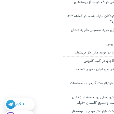
آغاز اجرای طرح هادی در ۷۸ درصد از روستا‌های
بیشترین نام های کودکان متولد شده ادر 6ماهه 1402
د؟
ل برای خرید تضمینی دام به عشایر
اووس
ا در موعد مقرر باز می‌شوند.
اچاق در گنبد کاووس
دی و پیشران‌ محوری توسعه
 فوتبالیست گنبدی به مسابقات
وریستی روز جمعه در زاهدان
ت و تشیع گلستان +فیلم
تلگرام
 هزار متر مربع از عرصه‌های