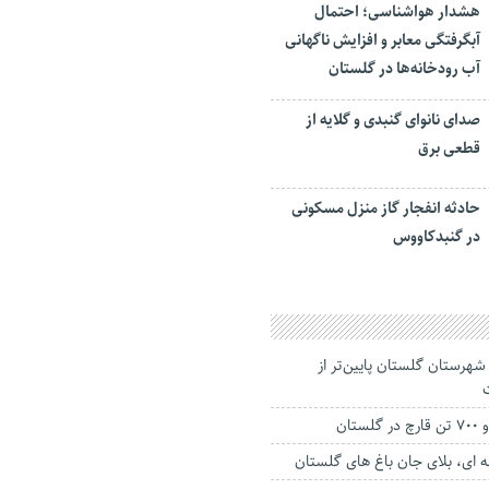
هشدار هواشناسی؛ احتمال
آبگرفتگی معابر و افزایش ناگهانی
آب رودخانه‌ها در گلستان
صدای نانوای گنبدی و گلایه از
قطعی برق
حادثه انفجار گاز منزل مسکونی
در گنبدکاووس
شد جمعیت در ۳ شهرستان گلستان پایین‌تر از
تان
 ای، بلای جان باغ های گلستان