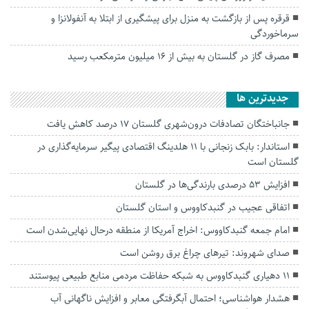
قرقره پس از بازگشت به منزل برای پیشگیری از ابتلا به آنفولانزا و
سرماخوردگی
مصرف گاز در گلستان به بیش از ۱۶ میلیون مترمکعب رسید
جديدترين ها
جانباختگان تصادفات درون‌شهری گلستان ۱۷ درصد کاهش یافت
استاندار: بابک زنجانی با ۱۱ هلدینگ اقتصادی پیگیر سرمایه‌گذاری در
گلستان است
افزایش ۵۳ درصدی بارندگی‌ها در گلستان
اتفاقی عجیب در‌ گنبدکاووس و استان گلستان
امام جمعه گنبدکاووس: اخراج آمریکا از منطقه درحال نهایی‌شدن است
صدای شهروند: تیرهای چراغ برق روشن است
۱۱ دهیاری گنبدکاووس به شبکه حفاظت مردمی منابع طبیعی پیوستند
هشدار هواشناسی؛ احتمال آبگرفتگی معابر و افزایش ناگهانی آب