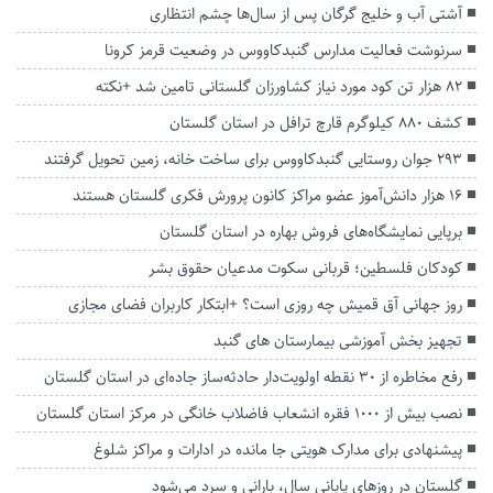
آشتی آب و خلیج گرگان پس از سال‌ها چشم انتظاری
سرنوشت فعالیت مدارس گنبدکاووس در وضعیت قرمز کرونا
۸۲ هزار تن کود مورد نیاز کشاورزان گلستانی تامین شد +نکته
کشف ۸۸۰ کیلوگرم قارچ ترافل در استان گلستان
۲۹۳ جوان روستایی گنبدکاووس برای ساخت خانه، زمین تحویل گرفتند
۱۶ هزار دانش‌آموز عضو مراکز کانون پرورش فکری گلستان هستند
برپایی نمایشگاه‌های فروش بهاره در استان گلستان
کودکان فلسطین؛ قربانی سکوت مدعیان حقوق بشر
روز جهانی آق قمیش چه روزی است؟ +ابتکار کاربران فضای مجازی
تجهیز بخش آموزشی بیمارستان های گنبد
رفع مخاطره از ۳۰ نقطه اولویت‌دار حادثه‌ساز جاده‌ای در استان گلستان
نصب بیش از ۱۰۰۰ فقره انشعاب فاضلاب خانگی در مرکز استان گلستان
پیشنهادی برای مدارک هویتی جا مانده در ادارات و مراکز شلوغ
گلستان در روزهای پایانی سال، بارانی و سرد می‌شود