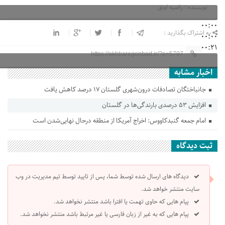
نویسنده : راضیه اونق
00:00
به اشتراک بگذارید :
00:00
00:21
https://akhbaregonbad.ir/?p=5797
اخبار مشابه
جانباختگان تصادفات درون‌شهری گلستان ۱۷ درصد کاهش یافت
افزایش ۵۳ درصدی بارندگی‌ها در گلستان
امام جمعه گنبدکاووس: اخراج آمریکا از منطقه درحال نهایی‌شدن است
ثبت دیدگاه
دیدگاه های ارسال شده توسط شما، پس از تایید توسط تیم مدیریت در وب
سایت منتشر خواهد شد.
پیام هایی که حاوی تهمت یا افترا باشد منتشر نخواهد شد.
پیام هایی که به غیر از زبان فارسی یا غیر مرتبط باشد منتشر نخواهد شد.