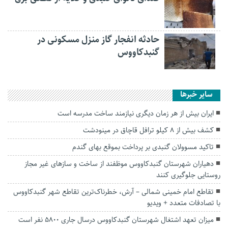
حادثه انفجار گاز منزل مسکونی در
گنبدکاووس
سایر خبرها
ایران بیش از هر زمان دیگری نیازمند ساخت مدرسه است
کشف بیش از ۸ کیلو ترافل قاچاق در مینودشت
تاکید مسوولان گنبدی بر پرداخت بموقع بهای گندم
دهیاران شهرستان گنبدکاووس موظفند از ساخت و سازهای غیر مجاز
روستایی جلوگیری کنند
تقاطع امام خمینی شمالی – آرش، خطرناک‌ترین تقاطع شهر گنبدکاووس
با تصادفات متعدد + ویدیو
میزان تعهد اشتغال شهرستان گنبدکاووس درسال جاری ۵۸۰۰ نفر است