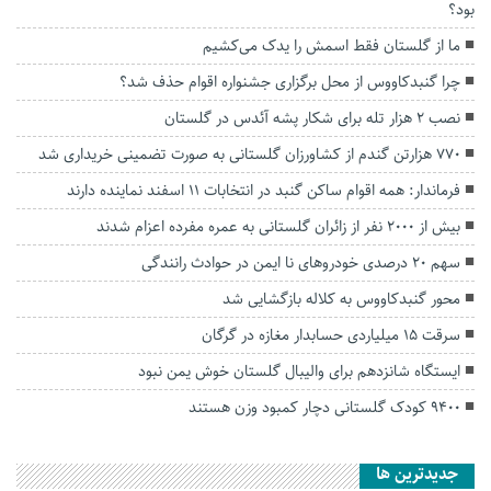
بود؟
ما از گلستان فقط‌ اسمش را یدک می‌کشیم
چرا گنبدکاووس از محل برگزاری جشنواره اقوام حذف شد؟
نصب ۲ هزار تله برای شکار پشه آئدس در گلستان
۷۷۰ هزارتن گندم از کشاورزان گلستانی به صورت تضمینی خریداری شد
فرماندار: همه اقوام ساکن گنبد در انتخابات ۱۱ اسفند نماینده دارند
بیش از ۲۰۰۰ نفر از زائران گلستانی به عمره مفرده اعزام شدند
سهم ۲۰ درصدی خودروهای نا ایمن در حوادث رانندگی
محور گنبدکاووس به کلاله بازگشایی شد
سرقت ۱۵ میلیاردی حسابدار مغازه در گرگان
ایستگاه شانزدهم برای والیبال گلستان خوش یمن نبود
9400 کودک گلستانی دچار کمبود وزن هستند
جديدترين ها