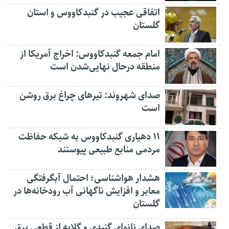
اتفاقی عجیب در‌ گنبدکاووس و استان
گلستان
امام جمعه گنبدکاووس: اخراج آمریکا از
منطقه درحال نهایی‌شدن است
صدای شهروند: تیرهای چراغ برق روشن
است
۱۱ دهیاری گنبدکاووس به شبکه حفاظت
مردمی منابع طبیعی پیوستند
هشدار هواشناسی؛ احتمال آبگرفتگی
معابر و افزایش ناگهانی آب رودخانه‌ها در
گلستان
صدای نانوای گنبدی و گلایه از قطعی برق