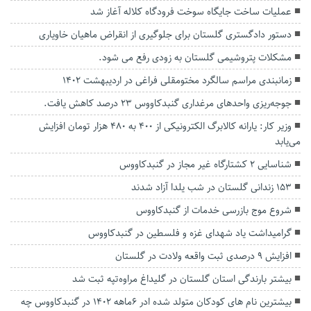
عملیات ساخت جایگاه سوخت فرودگاه کلاله آغاز شد
دستور دادگستری گلستان برای جلوگیری از انقراض ماهیان خاویاری
مشکلات پتروشیمی گلستان به زودی رفع می شود.
زمانبندی مراسم سالگرد مختومقلی فراغی در اردیبهشت 1402
جوجه‌ریزی واحدهای مرغداری گنبدکاووس ۲۳ درصد کاهش یافت.
وزیر کار: یارانه کالابرگ الکترونیکی از ۴۰۰ به ۴۸۰ هزار تومان افزایش
می‌یابد
شناسایی ۲ کشتارگاه غیر مجاز در گنبدکاووس
۱۵۳ زندانی گلستان در شب یلدا آزاد شدند
شروع موج بازرسی خدمات از گنبدکاووس
گرامیداشت یاد شهدای غزه و فلسطین در گنبدکاووس
افزایش ۹ درصدی ثبت واقعه ولادت در گلستان
بیشتر بارندگی استان گلستان در گلیداغ مراوه‌تپه ثبت شد
بیشترین نام های کودکان متولد شده ادر 6ماهه 1402 در گنبدکاووس چه