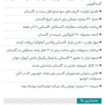
گنبدکاووس
تکمیل ظرفیت کاروان های حج تمتع اهل سنت در گلستان
اعتبار ۶۳ میلیارد تومانی برای احیای تاریخ گلستان
پرداخت باقیمانده مطالبات گندمکاران گلستانی تا آخر هفته
کشف محموله ۲۱۰ کیلوگرمی شیشه در گلستان
چهار هزار و ۵۰۰ زن باردار گلستانی واکسن آنفلوآنزا دریافت کردند
پرداخت تسهیلات برای ساخت بیش از ۱۳ هزار واحد مسکونی در گلستان
صعود ایران با حضور ۴ گلستانی به فینال والیبال دانش آموزان جهان
۱۱۱ کارگر غیرمجاز خارجی در گلستان شناسایی شدند
تلاش ستودنی همشهریان گنبدی برای نجات خودرویی که در آتش
میسوخت +ویدیو
جریمه ۲۰۰ میلیارد تومانی یک شرکت تولیدکننده پوشک بچه
جديدترين ها