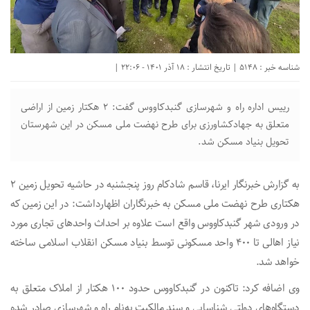
شناسه خبر : 5148 | تاریخ انتشار : 18 آذر 1401 - 22:06 |
رییس اداره راه و شهرسازی گنبدکاووس گفت: ۲ هکتار زمین از اراضی
متعلق به جهادکشاورزی برای طرح نهضت ملی مسکن در این شهرستان
تحویل بنیاد مسکن شد.
به‌ گزارش خبرنگار ایرنا، قاسم شادکام روز پنجشنبه در حاشیه تحویل زمین ۲
هکتاری طرح نهضت ملی مسکن به خبرنگاران اظهارداشت: در این زمین که
در ورودی شهر گنبدکاووس واقع است علاوه بر احداث واحدهای تجاری مورد
نیاز اهالی تا ۴۰۰ واحد مسکونی توسط بنیاد مسکن انقلاب اسلامی ساخته
خواهد شد.
وی اضافه کرد: تاکنون در گنبدکاووس حدود ۱۰۰ هکتار از املاک متعلق به
دستگاه‌های دولتی شناسایی و سند مالکیت به‌نام راه و شهرسازی صادر شده