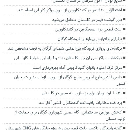
شایع بودن ۳ نوع سرطان در استان گلستان
اشتغالزایی ۹۴۰ نفر در گنبدکاووس از سوی مراکز کاریابی انجام شد
بازار گوشت قرمز در گلستان متعادل می‌شود
علت قطعی برق صبحگاهی در گنبدکاووس
برقراری و افزایش پرواز‌های فرودگاه گرگان
برنامه‌های پروازی فرودگاه بین‌المللی شهدای گرگان به نجف مشخص شد
بازگشایی مراکز سی ان جی گلستان به شرط پایداری شرایط گازرسانی
مرکز ترک اعتیاد بانوان گنبدکاووس آماه بهره‌برداری است
تامین اعتبار طرح لایروبی خلیج گرگان از سوی سازمان مدیریت بحران
کشور
۳۰میلیارد تومان برای بهسازی سه محور در گلستان
پرداخت مطالبات باقیمانده گندمکاران کشور آغاز شد
کاهش عوارض ساختمانی، گام عملی شهرداری گرگان برای حمایت از
تولید مسکن
گلایه رانندگان تاکسی بابت قطع بودن ۵ روزه جایگاه های CNG شهرستان