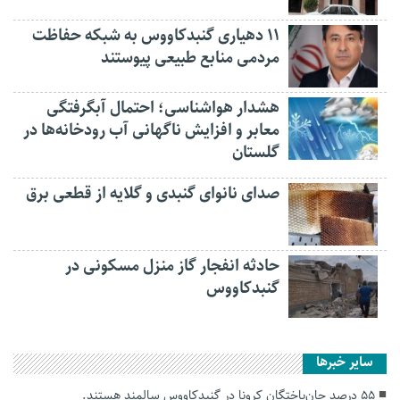
۱۱ دهیاری گنبدکاووس به شبکه حفاظت
مردمی منابع طبیعی پیوستند
هشدار هواشناسی؛ احتمال آبگرفتگی
معابر و افزایش ناگهانی آب رودخانه‌ها در
گلستان
صدای نانوای گنبدی و گلایه از قطعی برق
حادثه انفجار گاز منزل مسکونی در
گنبدکاووس
سایر خبرها
۵۵ درصد جان‌باختگان کرونا در گنبدکاووس سالمند هستند.