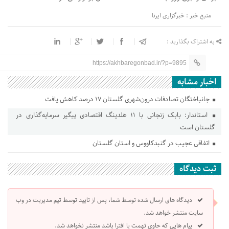
منبع خبر : خبرگزاری ایرنا
به اشتراک بگذارید :
https://akhbaregonbad.ir/?p=9895
اخبار مشابه
جانباختگان تصادفات درون‌شهری گلستان ۱۷ درصد کاهش یافت
استاندار: بابک زنجانی با ۱۱ هلدینگ اقتصادی پیگیر سرمایه‌گذاری در
گلستان است
اتفاقی عجیب در‌ گنبدکاووس و استان گلستان
ثبت دیدگاه
دیدگاه های ارسال شده توسط شما، پس از تایید توسط تیم مدیریت در وب
سایت منتشر خواهد شد.
پیام هایی که حاوی تهمت یا افترا باشد منتشر نخواهد شد.