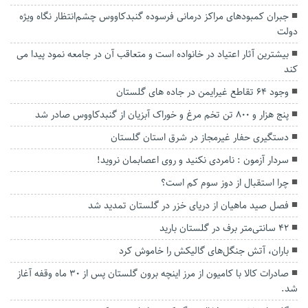
جبران کمبودهای مراکز درمانی فرسوده گنبدکاووس چشم‌انتظار نگاه ویژه
دولت
بیشترین آثار اعتیاد در خانواده است و متعاقب آن در جامعه نمود پیدا می
کند
وجود ۶۴ تقاطع غیرایمن در جاده های گلستان
پنج هزار و ۸۰۰ تن تخم مرغ و خوراک آبزیان از گنبدکاووس صادر شد
دستگیری حفار غیرمجاز در شرق استان گلستان
سردار آزمون : نامردی نکنید و روی اعصابمان نروید!
چرا استقبال از دوز سوم کم است؟
فصل صید ماهیان از دریای خزر در گلستان تمدید شد
۴۲ سانتی‌متر برف در گلستان بارید
باران، آتش جنگل‌های گالیکش را خاموش کرد
صادرات کالا با کامیون از مرز اینچه برون گلستان پس از ۳۰ ماه وقفه آغاز
شد.