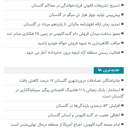
تسریع تشریفات قانونی فرزندخواندگی در محاکم گلستان
پیش‌بینی تولید چهار هزار تن میگو در گلستان
تمدید زمان ارائه اظهارنامه مالیاتی تا پانزدهم مرداد در گلستان
مجوز ساخت میدان فروش دام گنبدکاووس در زمین ۲۵ هکتاری صادر شد
مراقب کلاهبرداری به شیوه فروش حواله خودرو باشید
فعالیت رسمی منطقه آزاد اینچه برون «خرداد» آغاز می شود.
جديدترين ها
جانباختگان تصادفات درون‌شهری گلستان ۱۷ درصد کاهش یافت
استاندار: بابک زنجانی با ۱۱ هلدینگ اقتصادی پیگیر سرمایه‌گذاری در
گلستان است
افزایش ۵۳ درصدی بارندگی‌ها در گلستان
اتفاقی عجیب در‌ گنبدکاووس و استان گلستان
امام جمعه گنبدکاووس: اخراج آمریکا از منطقه درحال نهایی‌شدن است