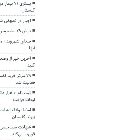
بستری ۷۱ بی
گلستان
اجبار در تعویض ش
بارش ۲۹ سانتیمتربرف برارتفاعات درازنو کردکوی
صدای شهروند : مش
آنها
آخرین خبر از وضعی
گنبد
۷۹ مرکز خرید تض
فعالیت شد
ثبت نام ۳
اوقات فراغت
امضا توافقنامه 
پیوند گلستان
شهادت سیدحسن نصر
قوی‌تر می‌کند