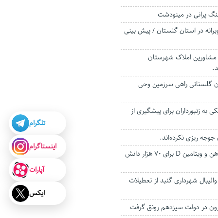
گ پرانی در مینودشت
وبرانه در استان گلستان / پیش بینی
 مشاورین املاک شهرستان
.
ان گلستانی راهی سرزمین وحی
 به زنبورداران برای پیشگیری از
تلگرام
اینستاگرام
آغاز توزیع مکمل آهن و ویتامین D برای ۷۰ هزار دانش
آپارات
والیبال شهرداری گنبد از تعطیلات
ایکس
‌برون در دولت سیزدهم رونق گرفت