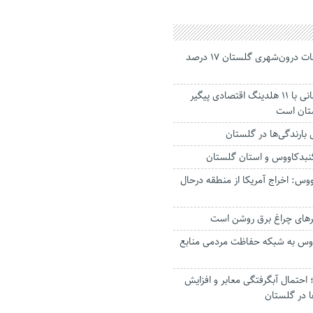
جانباختگان تصادفات درون‌شهری گلستان ۱۷ درصد
استاندار: بابک زنجانی با ۱۱ هلدینگ اقتصادی پیگیر
ستان است
گنبدکاووس و استان گلستان
وس: اخراج آمریکا از منطقه درحال
رهای چراغ برق روشن است
اووس به شبکه حفاظت مردمی منابع
حتمال آبگرفتگی معابر و افزایش
ا در گلستان