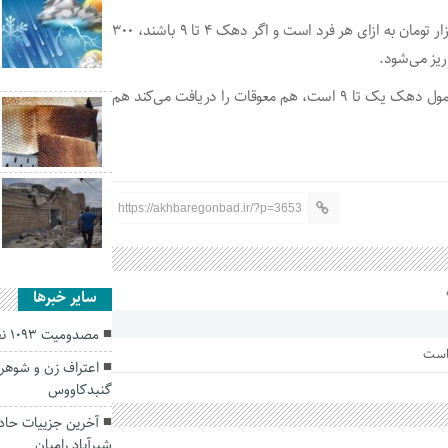
این افراد اگر دهک یک تا ۳ باشند، یارانه دریافتی آن‌ها ۴۰۰ هزار تومان به ازای هر فرد است و اگر دهک ۴ تا ۹ باشند، ۳۰۰
ریز می‌شود.
به محض اینکه بررسی ها نهایی و مشخص شود خانواری مشمول دهک یک تا ۹ است، هم معوقات را دریافت می‌کند هم
https://akhbaregonbad.ir/?p=3653
سایر خبرها
مصدومیت ۱۰۹۳ نفر در حوادث استان طی بهار
 است
گنبدکاووس
شیرآباد رامیان