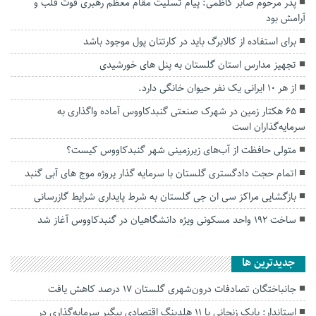
پدر مرحوم صابر کاظمی: پیام تسلیت مقام معظم رهبری قوت قلب و
آرامش بود
برای استفاده از کالابرگ باید در کارتتان پول موجود باشد
تجهیز مدارس استان گلستان به پنل های خورشیدی
از هر ۱۰ ایرانی یک نفر حیوان خانگی دارد.
۶۵ هکتار زمین در شهرک صنعتی گنبدکاووس آماده واگذاری به
سرمایه‌گذاران است
متولی حافظت از آب‌های زیرزمینی شهر گنبدکاووس کیست؟
اتمام حجت دادگستری گلستان با سرمایه گذار پروژه موج های آبی گنبد
بازگشایی مراکز سی ان جی گلستان به شرط پایداری شرایط گازرسانی
ساخت ۱۹۲ واحد مسکونی ویژه دانشگاهیان در گنبدکاووس آغاز شد
جديدترين ها
جانباختگان تصادفات درون‌شهری گلستان ۱۷ درصد کاهش یافت
استاندار: بابک زنجانی با ۱۱ هلدینگ اقتصادی پیگیر سرمایه‌گذاری در