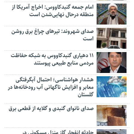
امام جمعه گنبدکاووس: اخراج آمریکا از
منطقه درحال نهایی‌شدن است
صدای شهروند: تیرهای چراغ برق روشن
است
۱۱ دهیاری گنبدکاووس به شبکه حفاظت
مردمی منابع طبیعی پیوستند
هشدار هواشناسی؛ احتمال آبگرفتگی
معابر و افزایش ناگهانی آب رودخانه‌ها در
گلستان
صدای نانوای گنبدی و گلایه از قطعی برق
حادثه انفجار گاز منزل مسکونی در