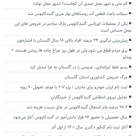
کد ملی و شهر محل صدور آن کجاست؟ (شهر محل تولد)
سیلاب باعث قطعی آب روستاهای نوار مرزی گنبدکاووس شد
یکی از معضلات اورژانس گنبدکاووس پارک مزاحم در خروجی های این
محل حساس است
پیش‌بینی درگیری ۳۴ درصد افراد بالای ۱۸ سال گلستان با فشارخون
برق مردم قطع می شود ولی در طول روز چراغ جاده ها روشن هستند +
ویدئو
رسم غلط تیراندازی، عروسی را در گلستان به عزا تبدیل کرد
مرگ تدریجی کشاورزی استان گلستان
ثبت نام ایران خودرو برای مادران / پژو ۲۰۷ با موعد تحویل ۹۰ روزه
تجلیل نیروی انتظامی گنبدکاووس از خبرنگاران
۹۸.۲ درصد وام اشتغال گنبدکاووس در جای درست هزینه شد
سال تحصیلی با حضور ۹۶ هزار دانش‌آموز در گنبدکاووس آغاز می‌شود
آغاز ثبت ‌نام کنکور دکتری سال ۱۴۰۱ از اول آذر