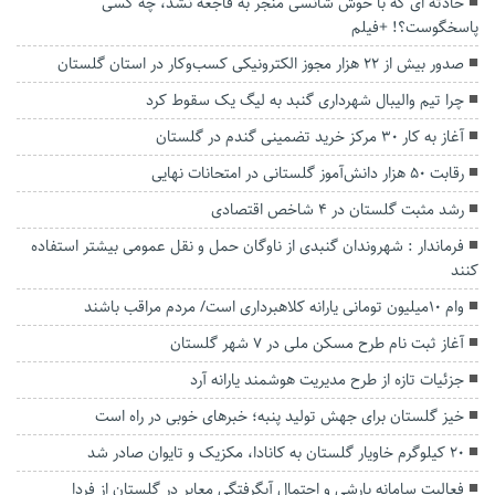
حادثه ای که با خوش شانسی منجر به فاجعه نشد، چه کسی
پاسخگوست؟! +فیلم
صدور بیش از ۲۲ هزار مجوز الکترونیکی کسب‌وکار در استان گلستان
چرا تیم والیبال شهرداری گنبد به لیگ یک سقوط کرد
آغاز به کار ۳۰ مرکز خرید تضمینی گندم در گلستان
رقابت ۵۰ هزار دانش‌آموز گلستانی در امتحانات نهایی
رشد مثبت گلستان در 4 شاخص اقتصادی
فرماندار : شهروندان گنبدی از ناوگان حمل و نقل عمومی بیشتر استفاده
کنند
وام ۱۰میلیون‌ تومانی یارانه کلاهبرداری است/ مردم مراقب باشند
آغاز ثبت نام طرح مسکن ملی در ۷ شهر گلستان
جزئیات تازه از طرح مدیریت هوشمند یارانه آرد
خیز گلستان برای جهش تولید پنبه؛ خبرهای خوبی در راه است
۲۰ کیلوگرم خاویار گلستان به کانادا، مکزیک و تایوان صادر شد
فعالیت سامانه بارشی و احتمال آبگرفتگی معابر در گلستان از فردا