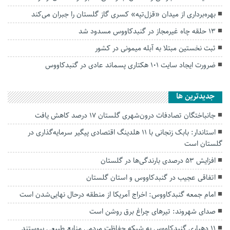
بهره‌برداری از میدان «قزل‌تپه» کسری گاز گلستان را جبران می‌کند
۱۳ حلقه چاه غیرمجاز در گنبدکاووس مسدود شد
ثبت نخستين مبتلا به آبله میمونی در کشور
ضرورت ایجاد سایت ۱۰۱ هکتاری پسماند عادی در گنبدکاووس
جديدترين ها
جانباختگان تصادفات درون‌شهری گلستان ۱۷ درصد کاهش یافت
استاندار: بابک زنجانی با ۱۱ هلدینگ اقتصادی پیگیر سرمایه‌گذاری در
گلستان است
افزایش ۵۳ درصدی بارندگی‌ها در گلستان
اتفاقی عجیب در‌ گنبدکاووس و استان گلستان
امام جمعه گنبدکاووس: اخراج آمریکا از منطقه درحال نهایی‌شدن است
صدای شهروند: تیرهای چراغ برق روشن است
۱۱ دهیاری گنبدکاووس به شبکه حفاظت مردمی منابع طبیعی پیوستند