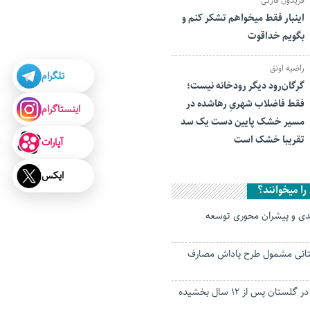
فریدون قارئی
اینبار فقط میخواهم تشکر کنم و
بگویم خداقوت
راضیه اونق
تلگرام
گرگان‌رود دیگر رودخانه نیست؛
فقط فاضلاب شهریِ رهاشده در
اینستاگرام
مسیر خشک پایین دست یک سد
تقریبا خشک است
آپارات
ایکس
ا میخوانند؟
دی و پیشران‌ محوری توسعه
گلستانی مشمول طرح پاداش مصارف
محکوم به قصاص در گلستان پس از ۱۲ سال بخشیده