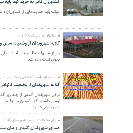
کشاورزان قادر به خرید کود پایه نی
دولت باید حمایت‌هایی از کشاورزان داشت
07 آبان 1399
سالنهای ورزشی نیمه کاره
گلایه شهروندان از وضعیت سالن ور
پسﺍﺯ ﻣﺪﺗﻬﺎ ﺍﻧﺘﻈﺎﺭ ﻧﻮﯾﺪ ﺳﺎﺧﺖ سالن 
04 آبان 1399
بانوان است داده شد
کمبود آرد باعث کم شدن پخت برخی نانوا
گلایه شهروندان از وضعیت نانوایی 
برخی شهروندان گنبدی از چند روز گذشت
04 آبان 1399
ارسال داشتند که مضمون پیامها مبنی بر
سایر نانوایی‌ها بود.
بیان مشکلات عمومی شهروندان گنبد
صدای شهروندان گنبدی و بیان مش