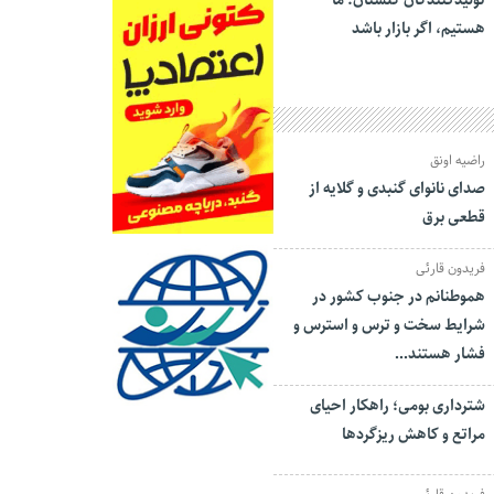
تولیدکنندگان گلستان: ما
هستیم، اگر بازار باشد
راضیه اونق
صدای نانوای گنبدی و گلایه از
قطعی برق
فریدون قارئی
هموطنانم در جنوب کشور در
شرایط سخت و ترس و استرس و
فشار هستند…
شترداری بومی؛ راهکار احیای
مراتع و کاهش ریزگردها