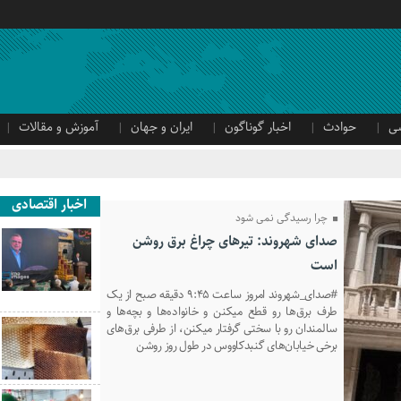
ی
حوادث
اخبار گوناگون
ایران و جهان
آموزش و مقالات
اخبار اقتصادی
چرا رسیدگی نمی شود
صدای شهروند: تیرهای چراغ برق روشن
است
#صدای_شهروند امروز ساعت ۹:۴۵ دقیقه صبح از یک
طرف برق‌ها رو قطع میکنن و خانواده‌ها و بچه‌ها و
سالمندان رو با سختی گرفتار میکنن، از طرفی برق‌های
برخی خیابان‌های گنبدکاووس در طول روز روشن