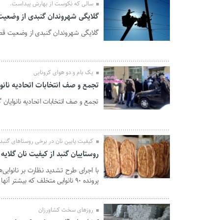
سالی که نکوست از بهارش پیداست.
گلایگی شهروندان گنبدی از وضعیت
گلایگی شهروندان گنبدی از وضعیت قطع
14 اردیبهشت 1400
یک بام و دو هوای کرونایی
تجمع و صف انتخابات اتحادیه نانو
تجمع و صف انتخابات اتحادیه نانوایان
09 دی 1399
کیفیت پایین نان در برخی روستاهای گنبد
روستاییان گنبد از کیفیت نان گلایه 
09 دی 1399
پرونده ۹۰ نانوایی متخلف که بیشتر آنها در روستاها فعالیت دارند، به تعزیرات حکومتی ارسال شد.
روزهای سخت کشاورزان