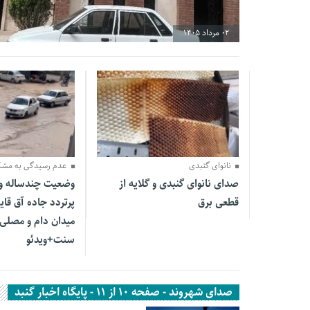
02 مرداد 1405
30 تیر 1405
31 فروردین 1405
نانوای گنبدی
عدم رسیدگی به مشک
صدای نانوای گنبدی و گلایه از
وضعیت چندساله و 
قطعی برق
پرتردد جاده آق قا
میدان دام و مصلی
سنت+ویدئو
صدای شهروند - صفحه 10 از 11 - پایگاه اخبار گنبد