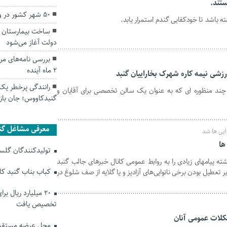
ستند.
۵۰ شهر کشور در وضعیت قرمز و نارنجی
ه باشد تا خودکفایی گندم استمرار یابد.
دولت آغاز می‌شود
بررسی نامه‌های م
۲ ماه آینده
زشی نیمه کاره شهرک بخاراییان گنبد
رانندگی پرخطر یک 
چند منظوره ای که به عنوان یک سالن تخصصی برای آقایان و
گنبدکاووس؛ جان باز
معرفی مشاغل گن
یی ها شد
ها
تولیدکنندگان گلستا
ه پیامهای زیادی را به روابط عمومی کانال خبرهای جالب گنبد
کباب بناب گنبد ک
 تعطیل بودن برخی نانوایی‌های آزادپز و یا گلایه از صف شلوغ در
۲۰ میلیارد ریال ب
تخصیص یافت
کلات عمومی آنان
محل عرضه مستقیم