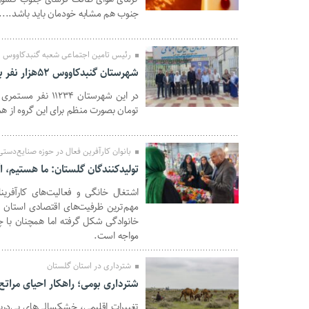
26 تیر 1405
جنوب هم مشابه خودمان باید باشد.... و
رئیس تامین اجتماعی شعبه گنبدکاووس
شهرستان گنبدکاووس ۵۲هزار نفر بیمه شده مستقیم در تامین اجتماعی دارد
21 تیر 1405
تومان بصورت منظم برای این گروه از 
بانوان کارآفرین فعال در حوزه صنایع‌دستی
تولیدکنندگان گلستان: ما هستیم، اگ
اشتغال خانگی و فعالیت‌های کارآفرینا
31 خرداد 1405
مهم‌ترین ظرفیت‌های اقتصادی استان 
خانوادگی شکل گرفته اما همچنان با 
مواجه است.
شترداری در استان گلستان
شترداری بومی؛ راهکار احیای مراتع
تغییرات اقلیمی، خشکسالی‌های پی‌درپ