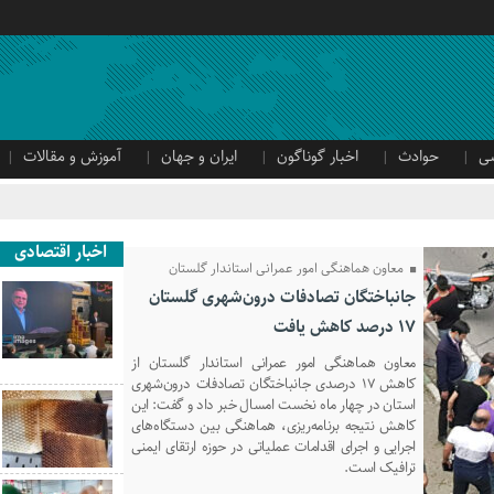
ی
حوادث
اخبار گوناگون
ایران و جهان
آموزش و مقالات
اخبار اقتصادی
معاون هماهنگی امور عمرانی استاندار گلستان
جانباختگان تصادفات درون‌شهری گلستان
۱۷ درصد کاهش یافت
معاون هماهنگی امور عمرانی استاندار گلستان از
کاهش ۱۷ درصدی جانباختگان تصادفات درون‌شهری
استان در چهار ماه نخست امسال خبر داد و گفت: این
کاهش نتیجه برنامه‌ریزی، هماهنگی بین دستگاه‌های
اجرایی و اجرای اقدامات عملیاتی در حوزه ارتقای ایمنی
ترافیک است.