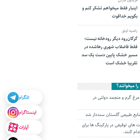
فریدون قارئی
اینبار فقط میخواهم تشکر کنم و
بگویم خداقوت
راضیه اونق
گرگان‌رود دیگر رودخانه نیست؛
فقط فاضلاب شهریِ رهاشده در
مسیر خشک پایین دست یک سد
تقریبا خشک است
ا میخوانند؟
تلگرام
روزانه ۱۶ تن مرغ گرم و منجمد دولتی در
اینستاگرام
 های توقیفی در پارکینگ ها برای
آپارات
ام کنند.