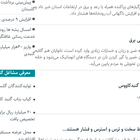
ر‌های پراکنده همراه با رعد و برق در ارتفاعات استان خبر داد و
گلستان
 افزایش ناگهانی آب رودخانه‌ها هشدار داد.
افزایش ۹ درصدی نرخ رشد اقتصادی گلستان
امسال پشه ها زود
خدمت رسانی غافلگی
ی برق
واریز 40هزار
رر و زیان و خسارات زیادی وارد کرده است، نانوایان هم گلایه
گنبدی
یر یا گیر کردن نان در دستگاه‌ ‌های اتوماتیک می‌شود و خانه
ِ تحویلی به مردم پایین می‌آید.
معرفی مشاغل گن
 گنبدکاووس
تولیدکنندگان گلستا
س
کباب بناب گنبد ک
۲۰ میلیارد ریال ب
تخصیص یافت
یط سخت و ترس و استرس و فشار هستند…
محل عرضه مستقیم
افتتاح شد
 یک طرف، مشکلات برق از طرف دیگر، وضعیت معیشت اهالی