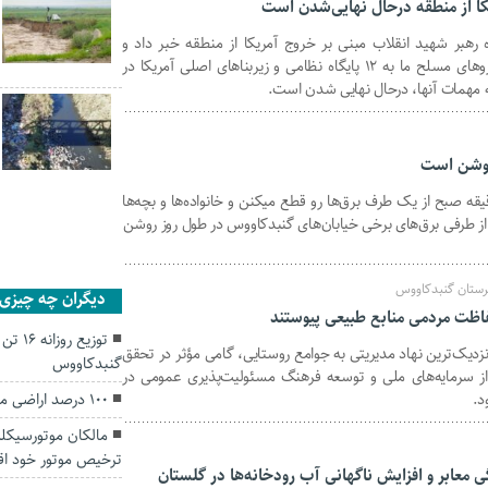
کا از منطقه درحال نهایی‌شدن است
رهبر شهید انقلاب مبنی بر خروج آمریکا از منطقه خبر داد و
تصریح کرد: این خروج با ضربه‌زدن نیروهای مسلح ما به ۱۲ پایگاه نظامی و زیربناهای اصلی آمریکا در
ه مهمات آنها، درحال نهایی شدن است.
روشن است
ی_شهروند امروز ساعت ۹:۴۵ دقیقه صبح از یک طرف برق‌ها رو قطع میکنن و خانواده‌ها و بچه‌ها
 از طرفی برق‌های برخی خیابان‌های گنبدکاووس در طول روز روشن
رستان گنبدکاووس
دیگران چه چیزی ر
توزیع 
 نزدیک‌ترین نهاد مدیریتی به جوامع روستایی، گامی مؤثر در تحقق
گنبدکاووس
از سرمایه‌های ملی و توسعه فرهنگ مسئولیت‌پذیری عمومی در
د.
۱۰۰ درصد اراضی منابع طبیعی گلستان سنددار شد
مالکان موتورسیکلت
ترخیص موتور خود اقد
معابر و افزایش ناگهانی آب رودخانه‌ها در گلستان