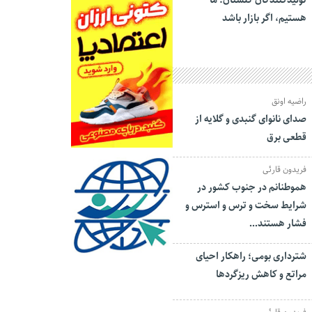
تولیدکنندگان گلستان: ما
هستیم، اگر بازار باشد
راضیه اونق
صدای نانوای گنبدی و گلایه از
قطعی برق
فریدون قارئی
هموطنانم در جنوب کشور در
شرایط سخت و ترس و استرس و
فشار هستند…
شترداری بومی؛ راهکار احیای
مراتع و کاهش ریزگردها