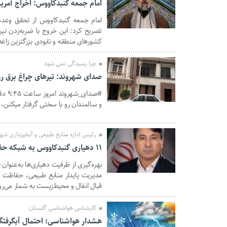
امام جمعه گنبدکاووس: اخراج آمری
امام جمعه گنبدکاووس از تحقق وعده 
02 مرداد 1405
کشورهای منطقه و نابودی بزرگترین زاغ
چرا رسیدگی نمی شود
صدای شهروند: تیرهای چراغ برق 
#صدا
02 مرداد 1405
و سالمندان رو با سختی گرفتار میکنن،
رئیس اداره منابع طبیعی و آبخیزداری شه
۱۱ دهیاری گنبدکاووس به شبکه حفاظت مردمی منابع طبیعی پیوستند
بهره‌گیری از ظرفیت دهیاری‌ها به‌عنوان
01 مرداد 1405
مدیریت پایدار منابع طبیعی، حفاظت 
قبال انفال و محیط‌زیست به شمار می‌رو
کارشناس هواشناسی گلستان
هشدار هواشناسی؛ احتمال آبگرفتگی 