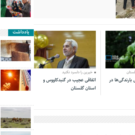
یادداشت
02 مرداد 1405
ستان
خیرین را دلسرد نکنید
درصدی بارندگی‌ها در
اتفاقی عجیب در‌ گنبدکاووس و
استان گلستان