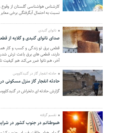
کارشناس هواشناسی گلستان از وقوع رگبا
01 مرداد 1405
نسبت به احتمال آبگرفتگی برخی معابر و
نانوای گنبدی
صدای نانوای گنبدی و گلایه از قطع
قطعی برق تو زندگی و کسب و کار همه ض
30 تیر 1405
دارند، قطعی های برق باعث ترش شدن خم
آخر، هم نانوا ضرر می‌کند هم کیفیت نان
حادثه انفجار گاز در گنبدکاووس
حادثه انفجار گاز منزل مسکونی در
گزارش حادثه ای دلخراش در گنبدکاوو
26 تیر 1405
نفسم گرفته
هموطنانم در جنوب کشور در شرا
گرمای هوای طاقت فرسای جنوب کشور