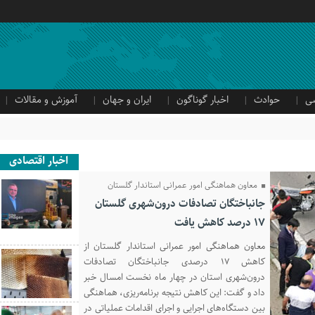
ی
حوادث
اخبار گوناگون
ایران و جهان
آموزش و مقالات
اخبار اقتصادی
معاون هماهنگی امور عمرانی استاندار گلستان
جانباختگان تصادفات درون‌شهری گلستان
۱۷ درصد کاهش یافت
معاون هماهنگی امور عمرانی استاندار گلستان از
کاهش ۱۷ درصدی جانباختگان تصادفات
درون‌شهری استان در چهار ماه نخست امسال خبر
داد و گفت: این کاهش نتیجه برنامه‌ریزی، هماهنگی
بین دستگاه‌های اجرایی و اجرای اقدامات عملیاتی در