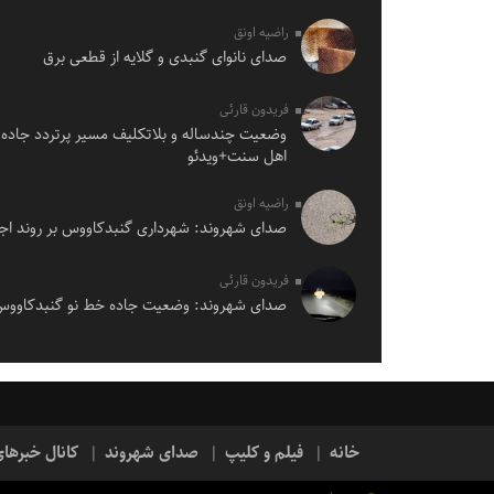
راضیه اونق
صدای نانوای گنبدی و گلایه از قطعی برق
فریدون قارئی
وضعیت چندساله و بلاتکلیف مسیر پرتردد جاده 
اهل سنت+ویدئو
راضیه اونق
صدای شهروند: شهرداری گنبدکاووس بر روند اجر
فریدون قارئی
صدای شهروند: وضعیت جاده خط نو گنبدکاوو
خانه
فیلم و کلیپ
صدای شهروند
کانال خبرها