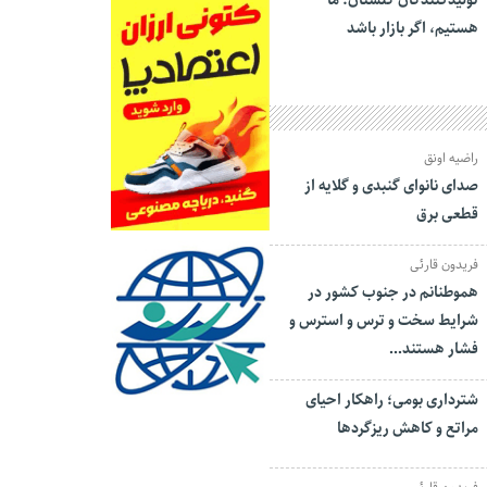
تولیدکنندگان گلستان: ما
هستیم، اگر بازار باشد
راضیه اونق
صدای نانوای گنبدی و گلایه از
قطعی برق
فریدون قارئی
هموطنانم در جنوب کشور در
شرایط سخت و ترس و استرس و
فشار هستند…
شترداری بومی؛ راهکار احیای
مراتع و کاهش ریزگردها