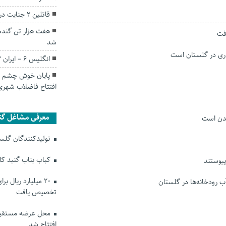
قاتلین ۲ جنایت در گلستان دستگیر شدند
هفت هزار تن گندم
شد
انگلیس 6 – ایران 2: از قطر هم بدتر بودیم!
افتتاح فاضلاب شهری
معرفی مشاغل گن
شدن است
تولیدکنندگان گلستا
کباب بناب گنبد ک
۲۰ میلیارد ریال ب
ب رودخانه‌ها در گلستان
تخصیص یافت
محل عرضه مستقیم
افتتاح شد