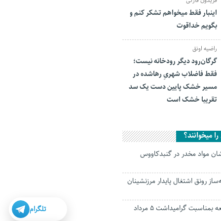
فریدون قارئی
اینبار فقط میخواهم تشکر کنم و
بگویم خداقوت
راضیه اونق
گرگان‌رود دیگر رودخانه نیست؛
فقط فاضلاب شهریِ رهاشده در
مسیر خشک پایین دست یک سد
تقریبا خشک است
ا میخوانند؟
وشان مواد مخدر در گنبدکاووس
ساز رونق اشتغال پایدار مرزنشینان
ویژه نامه ندای جمعه بمناسبت گرامیداشت ۵ مرداد
تلگرام