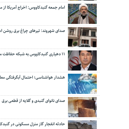
امام جمعه گنبدکاووس: اخراج آمریکا از 
صدای شهروند: تیرهای چراغ برق روشن 
۱۱ دهیاری گنبدکاووس به شبکه حفاظت مردمی منابع طبیعی پیوستند
هشدار هواشناسی؛ احتمال آبگرفتگی معابر 
صدای نانوای گنبدی و گلایه از قطعی برق
حادثه انفجار گاز منزل مسکونی در گنبدک