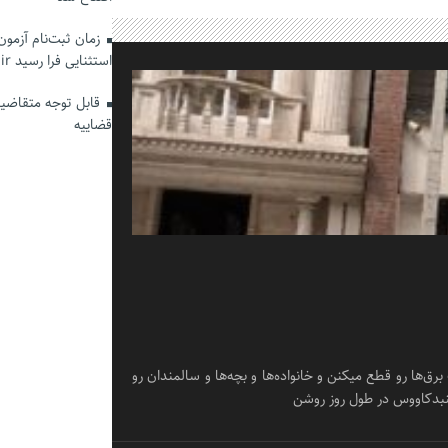
زمان ثبت‌نام آزمو
استثنایی فرا رسید hrtc.ir
قابل توجه متقاضیان
قضاییه
یقه صبح از یک طرف برق‌ها رو قطع میکنن و خانواده‌ها و بچه‌ها و سالمندان رو
گنبدکاووس در طول روز روشن