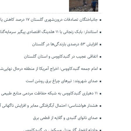
جانباختگان تصادفات درون‌شهری گلستان ۱۷ درصد کاهش یافت
استاندار: بابک زنجانی با ۱۱ هلدینگ اقتصادی پیگیر سرمایه‌گذاری در گلستان است
افزایش ۵۳ درصدی بارندگی‌ها در گلستان
اتفاقی عجیب در‌ گنبدکاووس و استان گلستان
امام جمعه گنبدکاووس: اخراج آمریکا از منطقه درحال نهایی‌
صدای شهروند: تیرهای چراغ برق روشن است
۱۱ دهیاری گنبدکاووس به شبکه حفاظت مردمی منابع طبیعی پیوستند
هشدار هواشناسی؛ احتمال آبگرفتگی معابر و افزایش ناگهانی آ
صدای نانوای گنبدی و گلایه از قطعی برق
حادثه انفجار گاز منزل مسکونی در گنبدکاووس