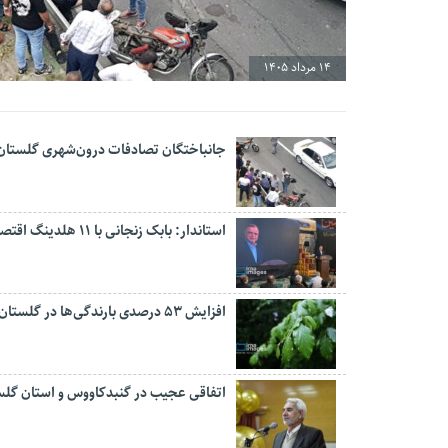
14 مرداد 1405
جانباختگان تصادفات درون‌شهری گلستان ۱۷ درصد کاهش یاف
استاندار: بابک زنجانی با ۱۱ هلدینگ اقتصادی پیگیر سرمایه‌گذاری در گلستان است
افزایش ۵۳ درصدی بارندگی‌ها در گلستان
اتفاقی عجیب در‌ گنبدکاووس و استان گلس