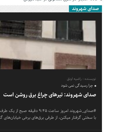
صدای شهروند
نویسنده : راضیه اونق
چرا رسیدگی نمی شود
صدای شهروند: تیرهای چراغ برق روشن است
#صدای_شهروند امروز ساعت ۹:۴۵ دق
با سختی گرفتار میکنن، از طرفی برق‌های برخی خیابان‌های 