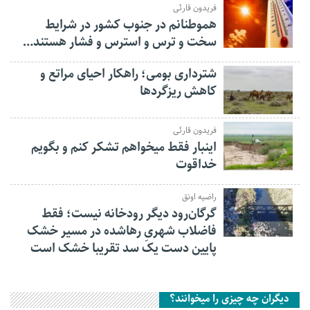
فریدون قارئی
هموطنانم در جنوب کشور در شرایط
سخت و ترس و استرس و فشار هستند…
شترداری بومی؛ راهکار احیای مراتع و
کاهش ریزگردها
فریدون قارئی
اینبار فقط میخواهم تشکر کنم و بگویم
خداقوت
راضیه اونق
گرگان‌رود دیگر رودخانه نیست؛ فقط
فاضلاب شهریِ رهاشده در مسیر خشک
پایین دست یک سد تقریبا خشک است
دیگران چه چیزی را میخوانند؟