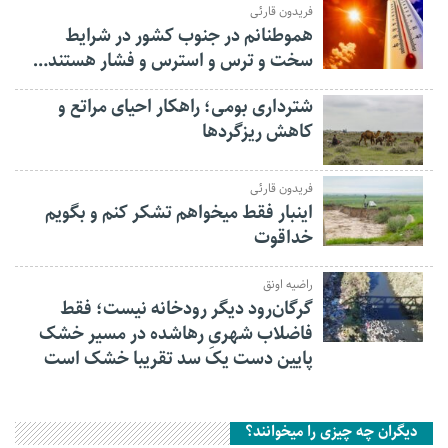
فریدون قارئی
هموطنانم در جنوب کشور در شرایط
سخت و ترس و استرس و فشار هستند…
شترداری بومی؛ راهکار احیای مراتع و
کاهش ریزگردها
فریدون قارئی
اینبار فقط میخواهم تشکر کنم و بگویم
خداقوت
راضیه اونق
گرگان‌رود دیگر رودخانه نیست؛ فقط
فاضلاب شهریِ رهاشده در مسیر خشک
پایین دست یک سد تقریبا خشک است
دیگران چه چیزی را میخوانند؟