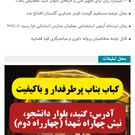
۲۰ میلیارد ریال برای تجهیز فنی و حرفه‌ای بانوان گنبد تخصیص یافت
محل عرضه مستقیم گوشت قرمز عشایری گلستان افتتاح شد
زمان ثبت‌نام آزمون استخدامی معلمان مدارس استثنایی فرا رسید hrtc.ir
قابل توجه متقاضیان پروانه داوری و میانجیگری قوه قضاییه
محل تبلیغات