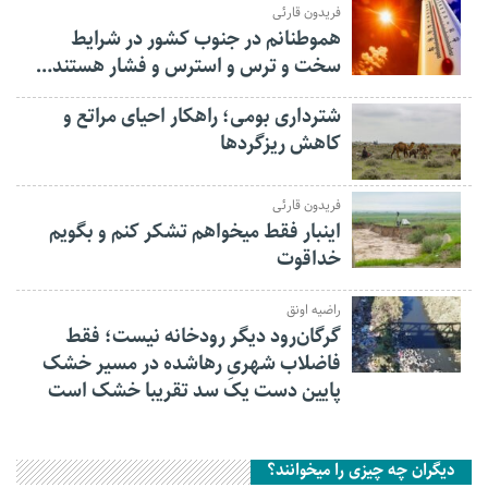
فریدون قارئی
هموطنانم در جنوب کشور در شرایط
سخت و ترس و استرس و فشار هستند…
شترداری بومی؛ راهکار احیای مراتع و
کاهش ریزگردها
فریدون قارئی
اینبار فقط میخواهم تشکر کنم و بگویم
خداقوت
راضیه اونق
گرگان‌رود دیگر رودخانه نیست؛ فقط
فاضلاب شهریِ رهاشده در مسیر خشک
پایین دست یک سد تقریبا خشک است
دیگران چه چیزی را میخوانند؟