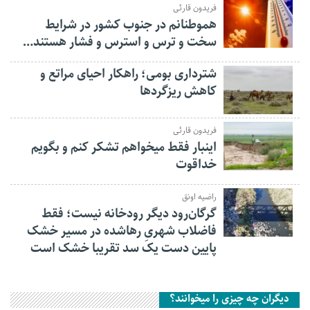
فریدون قارئی
هموطنانم در جنوب کشور در شرایط
سخت و ترس و استرس و فشار هستند…
شترداری بومی؛ راهکار احیای مراتع و
کاهش ریزگردها
فریدون قارئی
اینبار فقط میخواهم تشکر کنم و بگویم
خداقوت
راضیه اونق
گرگان‌رود دیگر رودخانه نیست؛ فقط
فاضلاب شهریِ رهاشده در مسیر خشک
پایین دست یک سد تقریبا خشک است
دیگران چه چیزی را میخوانند؟